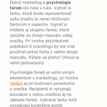
Dobrý marketing a
psychológia
farieb
idú ruka v ruke. Vybrať si
farbu, ktorá bude reprezentovať
vašu značku je neraz kľúčovým
faktorom k úspechu. Vyprať si
môžete aj skupinu farieb, ktoré
založíte do dizajn manuálu vašej
značky. Pri tvorbe akýchkoľvek
publikácií či brandingu by ste mali
používať práve farby z vášho dizajn
manuálu. Pýtate sa prečo? Dôvod je
veľmi jednoduchý.
Psychológia farieb
je veľmi silným
elementom v marketingu, pri tvorbe
reklám
aj pri budovaní povedomia
o značke. Recipienti si vytvárajú
asociácie s vašou značkou aj na
základe farieb. Vybrané farby totiž
vyvolávajú konkrétne pocity