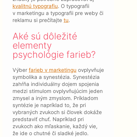
kvalitnú typografiu
. O typografii
v marketingu a typografii pre weby či
reklamu si prečítajte
tu
.
Aké sú dôležité
elementy
psychológie farieb?
Výber
farieb v marketingu
ovplyvňuje
symbolika a synestézia. Synestézia
zahŕňa individuálny dojem spojenia
medzi stimulom ovplyvňujúcim jeden
zmysel a iným zmyslom. Príkladom
syntézie je napríklad to, že pri
vybraných zvukoch si človek dokáže
predstaviť chuť. Napríklad pri
zvukoch ako mľaskanie, každý vie,
že ide o chutné či sladké jedlo.