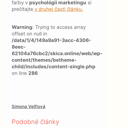
farby v
psychológii marketingu
si
prečítajte
v druhej časti článku.
Warning
: Trying to access array
offset on null in
/data/1/4/149a9a91-3acc-4306-
8eec-
62104a76cbc2/skica.online/web/wp-
content/themes/betheme-
child/includes/content-single.php
on line
286
Simona Velflová
Podobné články