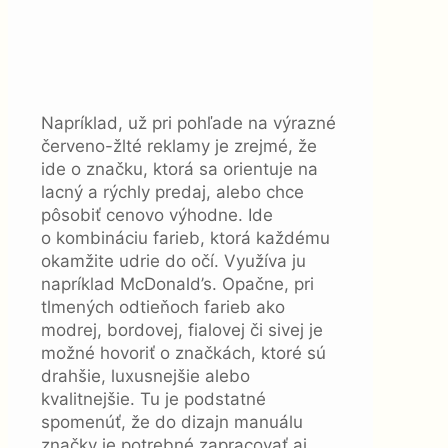
Napríklad, už pri pohľade na výrazné
červeno-žlté reklamy je zrejmé, že
ide o značku, ktorá sa orientuje na
lacný a rýchly predaj, alebo chce
pôsobiť cenovo výhodne. Ide
o kombináciu farieb, ktorá každému
okamžite udrie do očí. Využíva ju
napríklad McDonald’s. Opačne, pri
tlmených odtieňoch farieb ako
modrej, bordovej, fialovej či sivej je
možné hovoriť o značkách, ktoré sú
drahšie, luxusnejšie alebo
kvalitnejšie. Tu je podstatné
spomenúť, že do dizajn manuálu
značky je potrebné zapracovať aj