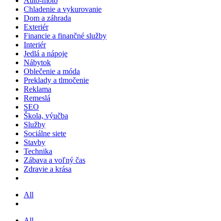
Auto-moto
Chladenie a vykurovanie
Dom a záhrada
Exteriér
Financie a finančné služby
Interiér
Jedlá a nápoje
Nábytok
Oblečenie a móda
Preklady a tlmočenie
Reklama
Remeslá
SEO
Škola, výučba
Služby
Sociálne siete
Stavby
Technika
Zábava a voľný čas
Zdravie a krása
All
All