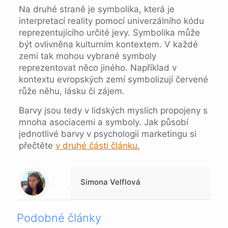
Na druhé straně je symbolika, která je
interpretací reality pomocí univerzálního kódu
reprezentujícího určité jevy. Symbolika může
být ovlivněna kulturním kontextem. V každé
zemi tak mohou vybrané symboly
reprezentovat něco jiného. Například v
kontextu evropských zemí symbolizují červené
růže něhu, lásku či zájem.
Barvy jsou tedy v lidských myslích propojeny s
mnoha asociacemi a symboly. Jak působí
jednotlivé barvy v psychologii marketingu si
přečtěte
v druhé části článku.
Warning
: Trying to access array offset on null in
/data/1/4/149a9a91-3acc-4306-8eec-62104a76cbc2/skica.online/web/wp-content/themes/betheme-child/includes/content-single.php
on line
286
Simona Velflová
Podobné články