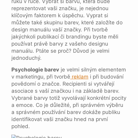
ruku v ruce. Vybrat si barvu, která bude
reprezentovat vaši značku, je nejednou
klíčovým faktorem k úspěchu. Vyprat si
můžete také skupinu barev, které založíte do
design manuálu vaší značky. Při tvorbě
jakýchkoli publikací či brandingu byste měli
používat právě barvy z vašeho designu
manuálu. Ptáte se proč? Důvod je velmi
jednoduchý.
Psychologie barev
je velmi silným elementem
v marketingu, při tvorbě
reklam
i při budování
povědomí o značce. Recipienti si vytvářejí
asociace s vaší značkou i na základě barev.
Vybrané barvy totiž vyvolávají konkrétní pocity
a emoce. Co je důležité, při správném výběru
a správném používání barev dokáže publiku
identifikovat vaši značku hned na první
pohled.