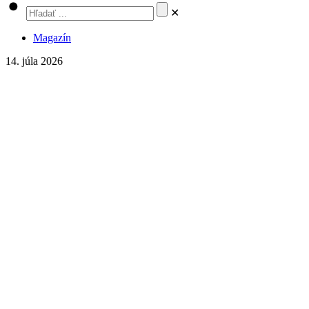
✕
Magazín
14. júla 2026