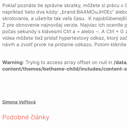
Pokiaľ poznáte tie správne skratky, môžete si prácu v C
napríklad tieto dva kódy: „brand:BAAMOuJH0Ec“ alebo
skrolovania, a ušetríte tak veľa času. K najobľúbenejší
Z pre obnovenie najnovšej verzie. Najviac ich oceníte
počas sekundy s klávesmi Ctrl a + alebo −. A Ctrl + G
videa môžete tiež pridať hypertextový odkaz, ktorý zač
návrh a zvoliť prvok na pridanie odkazu. Potom kliknite 
Warning
: Trying to access array offset on null in
/dat
content/themes/betheme-child/includes/content-s
Simona Velflová
Podobné články