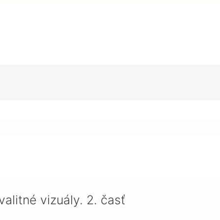
y. 2. časť
alitné vizuály. 2. časť