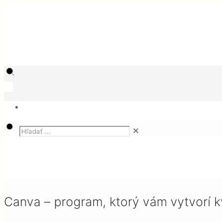
✕
Magazín
SEO
Canva – program, ktorý vám vytvorí kvalitné vizuál
Canva – program, ktorý vám vytvorí kv