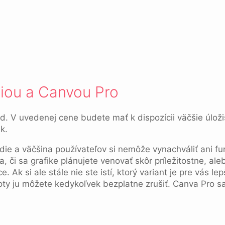
ziou a Canvou Pro
od. V uvedenej cene budete mať k dispozícii väčšie úlož
ek.
die a väčšina používateľov si nemôže vynachváliť ani f
da, či sa grafike plánujete venovať skôr príležitostne, 
 Ak si ale stále nie ste istí, ktorý variant je pre vás l
oty ju môžete kedykoľvek bezplatne zrušiť. Canva Pro sa