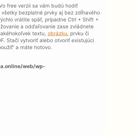
 Vo free verzii sa vám budú hodiť
všetky bezplatné prvky aj bez zdĺhavého
chlo vrátite späť, prípadne Ctrl + Shift +
bližovanie a odďaľovanie zase zvládnete
o akéhokoľvek textu,
obrázku
, prvku či
Stačí vytvoriť alebo otvoriť existujúci
„použiť“ a máte hotovo.
a.online/web/wp-