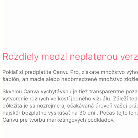
Rozdiely medzi neplatenou ver
Pokiaľ si predplatíte Canvu Pro, získate množstvo výh
šablón, animácie alebo neobmedzené množstvo zloži
Skvelou Canva vychytávkou je tiež transparentné poza
vytvorenie rôznych veľkostí jedného vizuálu. Záleží te
dôležitá je samozrejme aj očakávaná úroveň vašej práce.
najskôr bezplatne vyskúšať na 30 dní . Počas tejto leh
Canvu pre tvorbu marketingových podkladov.