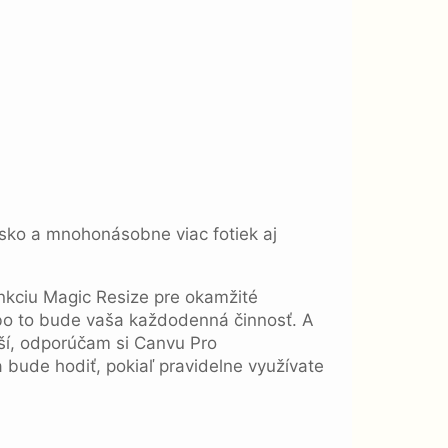
isko a mnohonásobne viac fotiek aj
unkciu Magic Resize pre okamžité
alebo to bude vaša každodenná činnosť. A
epší, odporúčam si Canvu Pro
 bude hodiť, pokiaľ pravidelne využívate