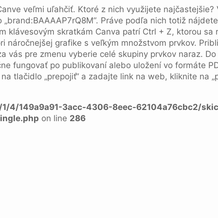
anve veľmi uľahčiť. Ktoré z nich využijete najčastejšie?
 „brand:BAAAAP7rQ8M“. Práve podľa nich totiž nájdete 
m klávesovým skratkám Canva patrí Ctrl + Z, ktorou sa rý
 pri náročnejšej grafike s veľkým množstvom prvkov. Pri
 za vás pre zmenu vyberie celé skupiny prvkov naraz. D
ne fungovať po publikovaní alebo uložení vo formáte PDF. 
na tlačidlo „prepojiť“ a zadajte link na web, kliknite na 
a/1/4/149a9a91-3acc-4306-8eec-62104a76cbc2/skic
ingle.php
on line
286