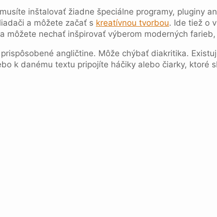
emusíte inštalovať žiadne špeciálne programy, pluginy 
hliadači a môžete začať s
kreatívnou tvorbou
. Ide tiež o 
sa môžete nechať inšpirovať výberom moderných farieb
rispôsobené angličtine. Môže chýbať diakritika. Existuj
bo k danému textu pripojíte háčiky alebo čiarky, ktoré sk