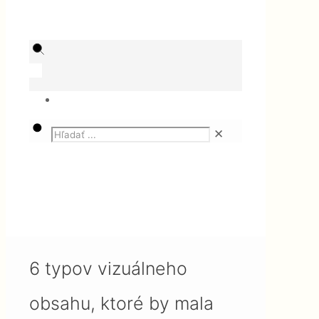
✕
Magazín
SEO
6 typov vizuálneho obsahu,
ktoré by mala zohľadniť každá
marketingová kampaň – I. časť
6 typov vizuálneho
obsahu, ktoré by mala