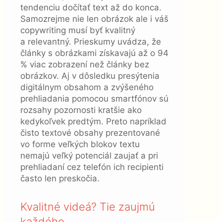
tendenciu dočítať text až do konca.
Samozrejme nie len obrázok ale i váš
copywriting musí byť kvalitný
a relevantný. Prieskumy uvádza, že
články s obrázkami získavajú až o 94
% viac zobrazení než články bez
obrázkov. Aj v dôsledku presýtenia
digitálnym obsahom a zvýšeného
prehliadania pomocou smartfónov sú
rozsahy pozornosti kratšie ako
kedykoľvek predtým. Preto napríklad
čisto textové obsahy prezentované
vo forme veľkých blokov textu
nemajú veľký potenciál zaujať a pri
prehliadaní cez telefón ich recipienti
často len preskočia.
Kvalitné videá? Tie zaujmú
každého