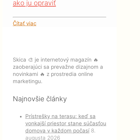
ako ju opraviť
Čítať viac
Skica 🎨 je internetový magazín 🔥
zaoberajúci sa prevažne dizajnom a
novinkami 🔥 z prostredia online
marketingu.
Najnovšie články
Prístrešky na terasu: keď sa
vonkajší priestor stane súčasťou
domova v každom počasí
8.
augusta 2026