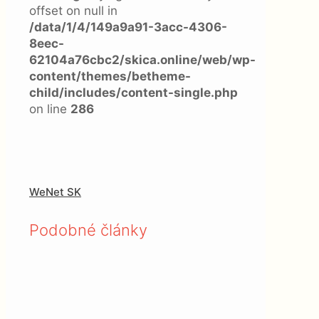
offset on null in
/data/1/4/149a9a91-3acc-4306-
8eec-
62104a76cbc2/skica.online/web/wp-
content/themes/betheme-
child/includes/content-single.php
on line
286
WeNet SK
Podobné články