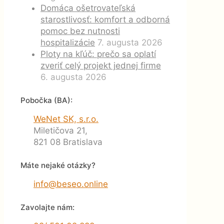
Domáca ošetrovateľská
starostlivosť: komfort a odborná
pomoc bez nutnosti
hospitalizácie
7. augusta 2026
Ploty na kľúč: prečo sa oplatí
zveriť celý projekt jednej firme
6. augusta 2026
Pobočka (BA):
WeNet SK, s.r.o.
Miletičova 21,
821 08 Bratislava
Máte nejaké otázky?
info@beseo.online
Zavolajte nám: