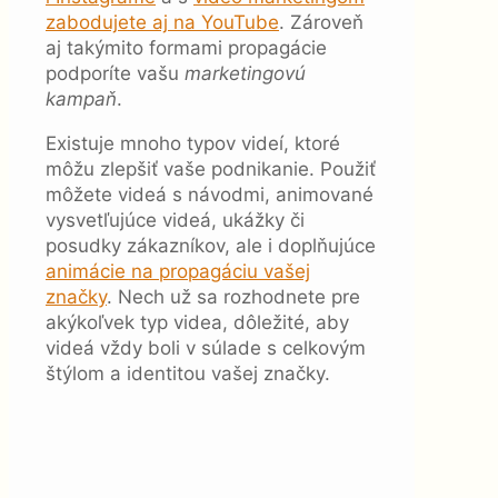
zabodujete aj na YouTube
. Zároveň
aj takýmito formami propagácie
podporíte vašu
marketingovú
kampaň
.
Existuje mnoho typov videí, ktoré
môžu zlepšiť vaše podnikanie. Použiť
môžete videá s návodmi, animované
vysvetľujúce videá, ukážky či
posudky zákazníkov, ale i doplňujúce
animácie na propagáciu vašej
značky
. Nech už sa rozhodnete pre
akýkoľvek typ videa, dôležité, aby
videá vždy boli v súlade s celkovým
štýlom a identitou vašej značky.