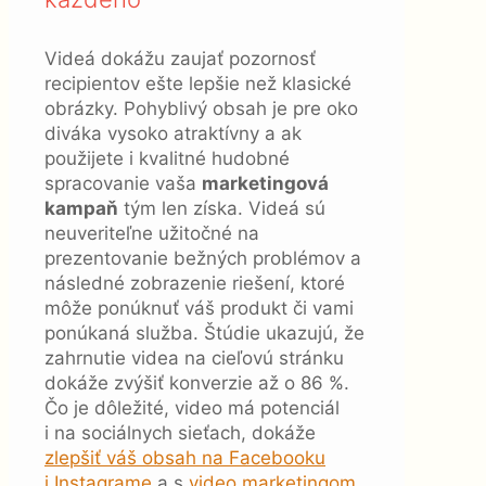
Videá dokážu zaujať pozornosť
recipientov ešte lepšie než klasické
obrázky. Pohyblivý obsah je pre oko
diváka vysoko atraktívny a ak
použijete i kvalitné hudobné
spracovanie vaša
marketingová
kampaň
tým len získa. Videá sú
neuveriteľne užitočné na
prezentovanie bežných problémov a
následné zobrazenie riešení, ktoré
môže ponúknuť váš produkt či vami
ponúkaná služba. Štúdie ukazujú, že
zahrnutie videa na cieľovú stránku
dokáže zvýšiť konverzie až o 86 %.
Čo je dôležité, video má potenciál
i na sociálnych sieťach, dokáže
zlepšiť váš obsah na Facebooku
i Instagrame
a s
video marketingom