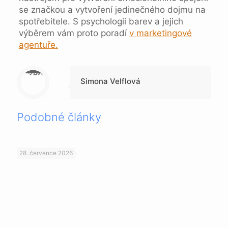
se značkou a vytvoření jedinečného dojmu na
spotřebitele. S psychologii barev a jejich
výběrem vám proto poradí
v
marketingové
agentuře.
Warning
: Trying to access array offset on null in
/data/1/4/149a9a91-3acc-4306-8eec-62104a76cbc2/skica.online/web/wp-content/themes/betheme-child/includes/content-single.php
on line
286
Simona Velflová
Podobné články
28. července 2026