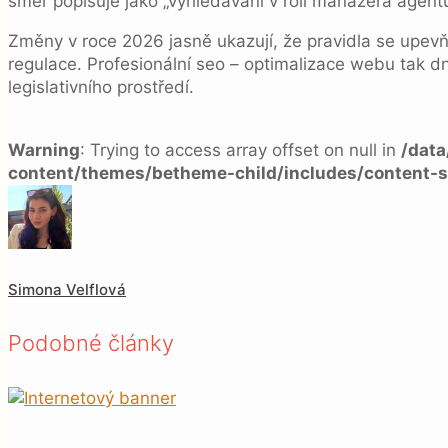
směr popisuje jako „vyhledávání v roli manažera agentů
Změny v roce 2026 jasně ukazují, že pravidla se upev
regulace. Profesionální seo – optimalizace webu tak d
legislativního prostředí.
Warning
: Trying to access array offset on null in
/dat
content/themes/betheme-child/includes/content-s
Simona Velflová
Podobné články