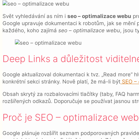
Svět vyhledávání as ním i
seo – optimalizace webu
pro
Google upravuje dokumentaci k robotům, jak se mění pr
každého, koho zajímá
seo – optimalizace webu
, jsou t
Deep Links a důležitost viditel
Google aktualizoval dokumentaci k tvz. „Read more“ h
konkrétní sekci stránky. Nově platí, že má-li být
SEO – 
Obsah skrytý za rozbalovacími tlačítky (taby, FAQ harm
rozšířených odkazů. Doporučuje se používat jasnou str
Proč je SEO – optimalizace web
Google plánuje rozšířit seznam podporovaných pravidel