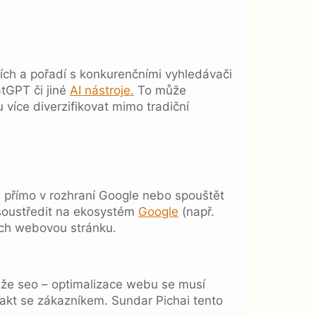
tích a pořadí s konkurenčními vyhledávači
atGPT či jiné
AI nástroje.
To může
íce diverzifikovat mimo tradiční
 přímo v rozhraní Google nebo spouštět
 soustředit na ekosystém
Google
(např.
jich webovou stránku.
 že seo – optimalizace webu se musí
ntakt se zákazníkem. Sundar Pichai tento