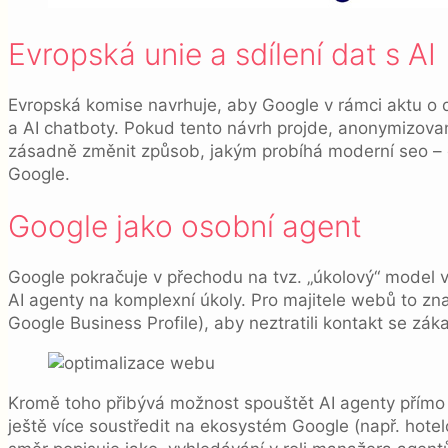
Evropská unie a sdílení dat s AI
Evropská komise navrhuje, aby Google v rámci aktu o di
a AI chatboty. Pokud tento návrh projde, anonymizované
zásadně změnit způsob, jakým probíhá moderní seo – o
Google.
Google jako osobní agent
Google pokračuje v přechodu na tvz. „úkolový“ model 
AI agenty na komplexní úkoly. Pro majitele webů to z
Google Business Profile), aby neztratili kontakt se z
Kromě toho přibývá možnost spouštět AI agenty přímo
ještě více soustředit na ekosystém Google (např. hotel