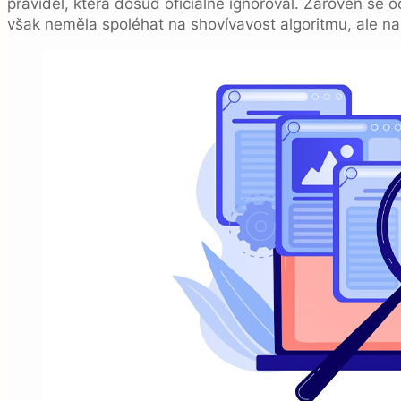
pravidel, která dosud oficiálně ignoroval. Zároveň se o
však neměla spoléhat na shovívavost algoritmu, ale na