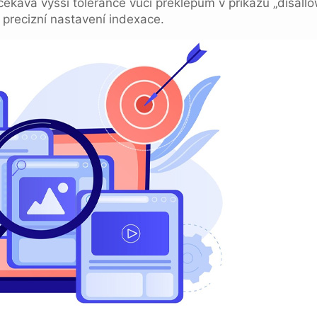
čekává vyšší tolerance vůči překlepům v příkazu „disallo
 precizní nastavení indexace.