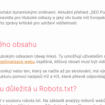
chází dynamickými změnami. Aktuální přehled „SEO Puls
avidla pro hluboké odkazy a jaký vliv bude mít Evropská
yto zprávy kritické pro udržení viditelnosti.
ného obsahu
lubokým odkazem (deep links). Ty umožňují uživatelům s
optimalizace webu
úspěšná, klíčový obsah musí být vidi
oniky) nebo ten, který se načte až po skrolování, má výr
ukturu pomocí nadpisů H2 a H3, které přesně odpovídají 
u důležitá u Robots.txt?
 v souboru robots.txt. Na základě analýzy milionů webů