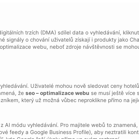
gitálních trzích (DMA) sdílel data o vyhledávání, kliknu
 signály o chování uživatelů získají i produkty jako Ch
ptimalizace webu, neboť zdroje návštěvnosti se mohou v
vyhledávání. Uživatelé mohou nově sledovat ceny hotelů
namená, že
seo – optimalizace webu
se musí ještě více
ákazníkem, který už možná vůbec neproklikne přímo na je
 z AI módu vyhledávání. Pro majitele webů to znamená,
ové feedy a Google Business Profile), aby neztratili ko