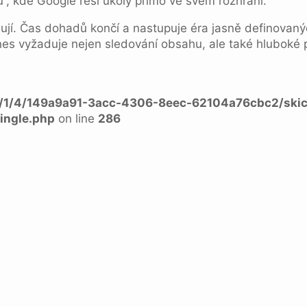
“, kde Google řeší úkoly přímo ve svém rozhraní.
ňují. Čas dohadů končí a nastupuje éra jasně definovan
nes vyžaduje nejen sledování obsahu, ale také hluboké p
a/1/4/149a9a91-3acc-4306-8eec-62104a76cbc2/skic
ingle.php
on line
286