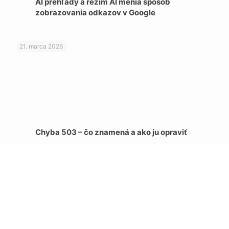
AI prehľady a režim AI menia spôsob
zobrazovania odkazov v Google
21. marca 2026
Chyba 503 – čo znamená a ako ju opraviť