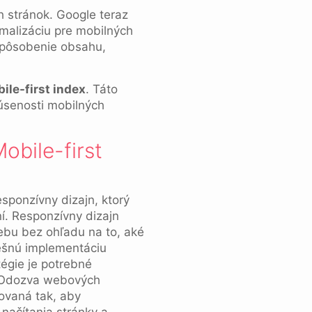
 stránok. Google teraz
imalizáciu pre mobilných
ispôsobenie obsahu,
ile-first index
. Táto
kúsenosti mobilných
obile-first
sponzívny dizajn, ktorý
í. Responzívny dizajn
webu bez ohľadu na to, aké
ešnú implementáciu
tégie je potrebné
 Odozva webových
zovaná tak, aby