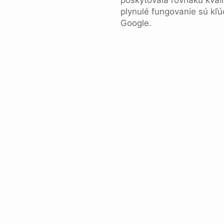
poskytovala rovnakú kvali
plynulé fungovanie sú kľú
Google.