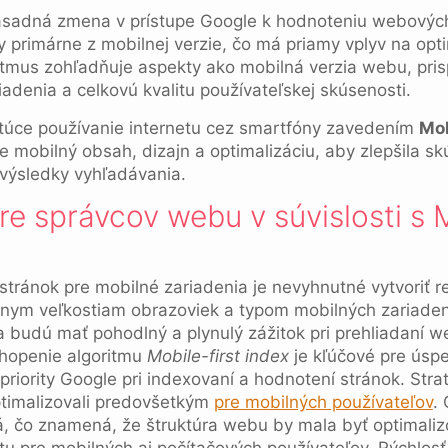
 zásadná zmena v prístupe Google k hodnoteniu webových
 primárne z mobilnej verzie, čo má priamy vplyv na opt
ritmus zohľadňuje aspekty ako mobilná verzia webu, pr
adenia a celkovú kvalitu používateľskej skúsenosti.
túce používanie internetu cez smartfóny zavedením
Mob
e mobilný obsah, dizajn a optimalizáciu, aby zlepšila s
 výsledky vyhľadávania.
e správcov webu v súvislosti s M
tránok pre mobilné zariadenia je nevyhnutné vytvoriť re
znym veľkostiam obrazoviek a typom mobilných zariaden
a budú mať pohodlný a plynulý zážitok pri prehliadaní 
chopenie algoritmu
Mobile-first index
je kľúčové pre úsp
e priority Google pri indexovaní a hodnotení stránok. Stra
ptimalizovali predovšetkým
pre mobilných používateľov
.
ná, čo znamená, že štruktúra webu by mala byť optimali