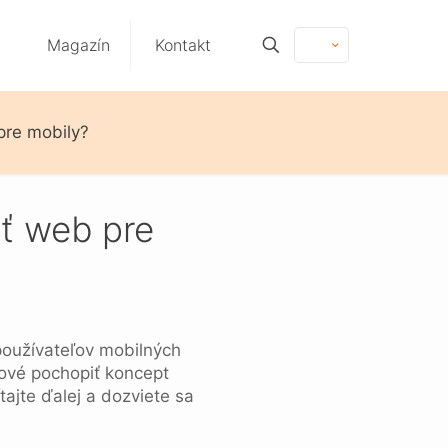
Magazín
Kontakt
pre mobily?
ať web pre
 používateľov mobilných
čové pochopiť koncept
tajte ďalej a dozviete sa