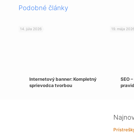
Podobné články
14. júla 2026
19. mája 202
Internetový banner: Kompletný
SEO –
sprievodca tvorbou
pravi
Najnov
Prístrešk