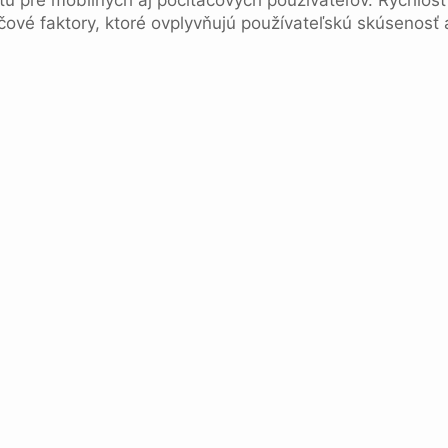
tu pre mobilných aj počítačových používateľov. Rýchlosť
čové faktory, ktoré ovplyvňujú používateľskú skúsenosť