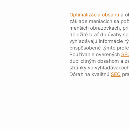
Optimalizácia obsahu
a ob
základe meniacich sa poži
menších obrazovkách, pr
dôležité brať do úvahy sp
vyhľadávajú informácie rý
prispôsobené týmto prefe
Používanie overených
SE
duplicitným obsahom a za
stránky vo vyhľadávačoc
Dôraz na kvalitnú
SEO
pra