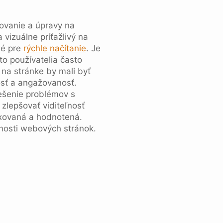
tovanie a úpravy na
vizuálne príťažlivý na
né pre
rýchle načítanie
. Je
to používatelia často
 na stránke by mali byť
osť a angažovanosť.
iešenie problémov s
zlepšovať viditeľnosť
xovaná a hodnotená.
nosti webových stránok.