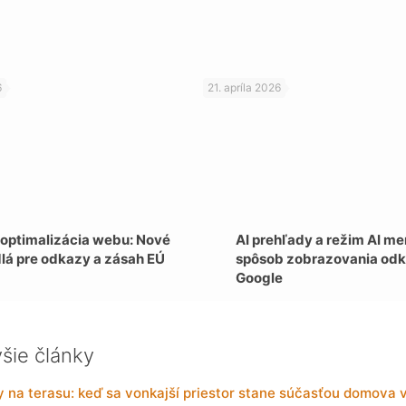
6
21. apríla 2026
 optimalizácia webu: Nové
AI prehľady a režim AI me
dlá pre odkazy a zásah EÚ
spôsob zobrazovania odk
Google
šie články
y na terasu: keď sa vonkajší priestor stane súčasťou domova