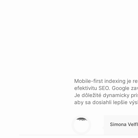
Mobile-first indexing je 
efektivitu SEO. Google za
Je dôležité dynamicky pr
aby sa dosiahli lepšie vý
Warning
: Trying to access array offset on null in
/data/1/4/149a9a91-3acc-4306-8eec-62104a76cbc2/skica.online/web/wp-content/themes/betheme-child/includes/content-single.php
on line
286
Simona Velf