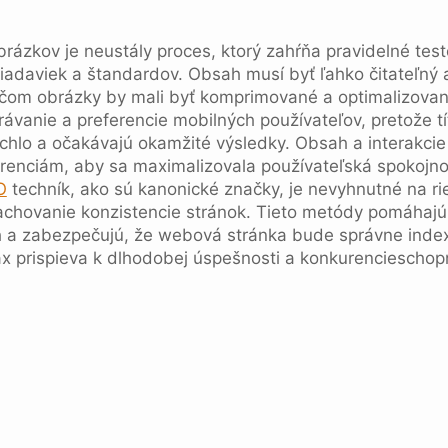
rázkov je neustály proces, ktorý zahŕňa pravidelné tes
adaviek a štandardov. Obsah musí byť ľahko čitateľný a 
ičom obrázky by mali byť komprimované a optimalizova
rávanie a preferencie mobilných používateľov, pretože tí
chlo a očakávajú okamžité výsledky. Obsah a interakcie
renciám, aby sa maximalizovala používateľská spokojn
O
techník, ako sú kanonické značky, je nevyhnutné na r
chovanie konzistencie stránok. Tieto metódy pomáhajú 
h a zabezpečujú, že webová stránka bude správne inde
x prispieva k dlhodobej úspešnosti a konkurencieschop