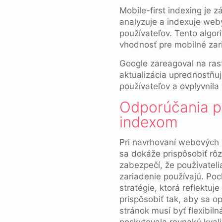
Mobile-first indexing je
analyzuje a indexuje weby
používateľov. Tento algo
vhodnosť pre mobilné zari
Google zareagoval na ras
aktualizácia uprednostňuj
používateľov a ovplyvnila
Odporúčania pr
indexom
Pri navrhovaní webových s
sa dokáže prispôsobiť rô
zabezpečí, že používateli
zariadenie používajú. Po
stratégie, ktorá reflektuj
prispôsobiť tak, aby sa o
stránok musí byť flexibil