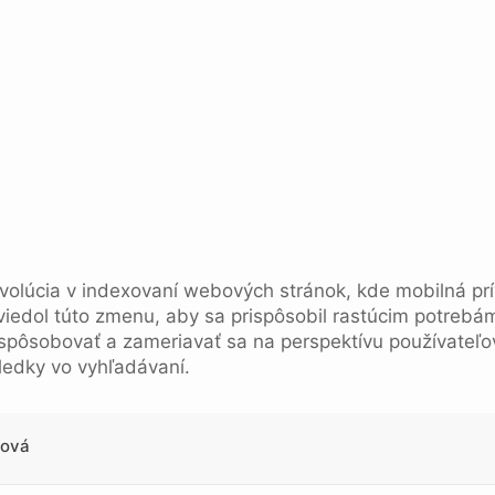
revolúcia v indexovaní webových stránok, kde mobilná prí
viedol túto zmenu, aby sa prispôsobil rastúcim potrebá
ispôsobovať a zameriavať sa na perspektívu používateľo
sledky vo vyhľadávaní.
lová