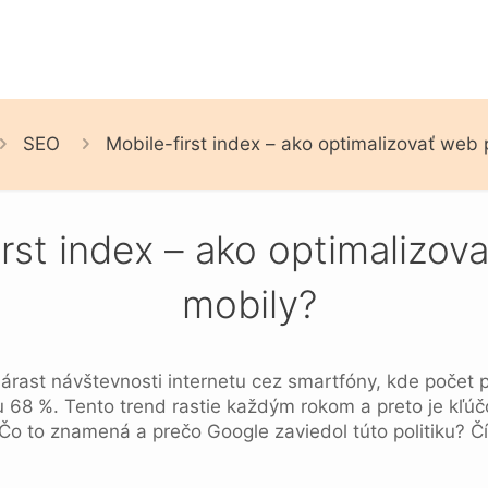
SEO
Mobile-first index – ako optimalizovať web 
irst index – ako optimalizov
mobily?
nárast návštevnosti internetu cez smartfóny, kde počet
cu 68 %. Tento trend rastie každým rokom a preto je kľú
 Čo to znamená a prečo Google zaviedol túto politiku? Čí