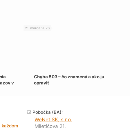
21. marca 2026
nia
Chyba 503 – čo znamená a ako ju
azov v
opraviť
Pobočka (BA):
WeNet SK, s.r.o.
 v každom
Miletičova 21,