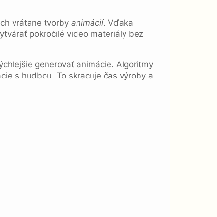
ach vrátane tvorby
animácií
. Vďaka
várať pokročilé video materiály bez
chlejšie generovať animácie. Algoritmy
ácie s hudbou. To skracuje čas výroby a