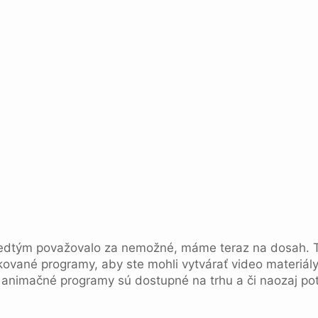
redtým považovalo za nemožné, máme teraz na dosah. To
ikované programy, aby ste mohli vytvárať video materiál
 animačné programy sú dostupné na trhu a či naozaj pot