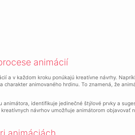
 procese animácií
mácií a v každom kroku ponúkajú kreatívne návrhy. Naprí
ia charakter animovaného hrdinu. To znamená, že animáto
 animátora, identifikuje jedinečné štýlové prvky a sug
a kreatívnych návrhov umožňuje animátorom objavovať n
ri animáciách