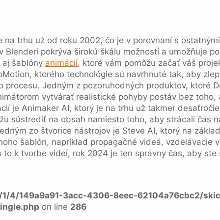
je na trhu už od roku 2002, čo je v porovnaní s ostatný
v Blenderi pokrýva širokú škálu možností a umožňuje po
a aj šablóny
animácií
, ktoré vám pomôžu začať váš projek
tion, ktorého technológie sú navrhnuté tak, aby zlepšil
o procesu. Jedným z pozoruhodných produktov, ktoré D
imátorom vytvárať realistické pohyby postáv bez toho,
cií je Animaker AI, ktorý je na trhu už takmer desaťroči
ôžu sústrediť na obsah namiesto toho, aby strácali čas na
ledným zo štvorice nástrojov je Steve AI, ktorý na zákla
ho šablón, napríklad propagačné videá, vzdelávacie v
to k tvorbe videí, rok 2024 je ten správny čas, aby ste 
a/1/4/149a9a91-3acc-4306-8eec-62104a76cbc2/skic
ingle.php
on line
286