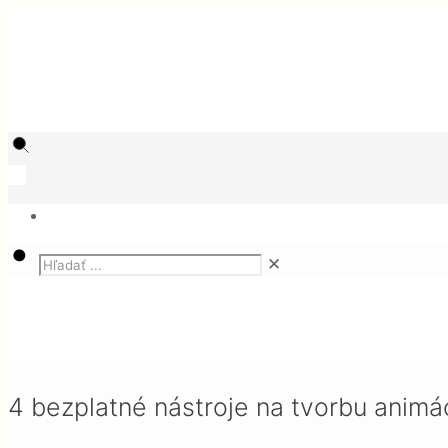
✕
Magazín
SEO
4 bezplatné nástroje na tvorbu animácií pre rok 
4 bezplatné nástroje na tvorbu animá