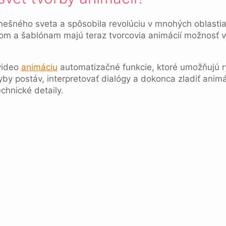
dnešného sveta a spôsobila revolúciu v mnohých oblasti
 a šablónam majú teraz tvorcovia animácií možnosť vyt
video
animáciu
automatizačné funkcie, ktoré umožňujú rý
yby postáv, interpretovať dialógy a dokonca zladiť anim
chnické detaily.