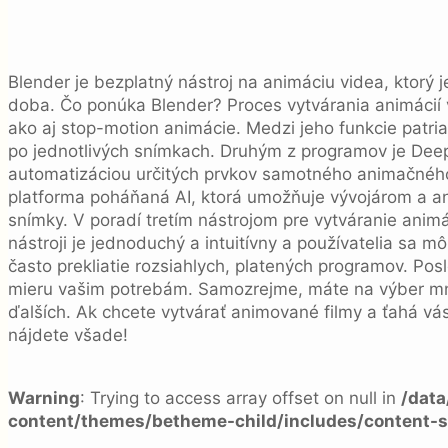
Blender je bezplatný nástroj na animáciu videa, ktorý 
doba. Čo ponúka Blender? Proces vytvárania animácií 
ako aj stop-motion animácie. Medzi jeho funkcie patri
po jednotlivých snímkach. Druhým z programov je DeepMo
automatizáciou určitých prvkov samotného animačnéh
platforma poháňaná AI, ktorá umožňuje vývojárom a an
snímky. V poradí tretím nástrojom pre vytváranie animá
nástroji je jednoduchý a intuitívny a používatelia sa m
často prekliatie rozsiahlych, platených programov. Pos
mieru vašim potrebám. Samozrejme, máte na výber mno
ďalších. Ak chcete vytvárať animované filmy a ťahá vás 
nájdete všade!
Warning
: Trying to access array offset on null in
/dat
content/themes/betheme-child/includes/content-s