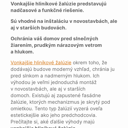
Vonkajšie hliníkové žalúzie predstavujú
nadčasové a funkčné riešenie.
Sú vhodné na inštaláciu v novostavbách, ale
aj v starších budovách.
Ochránia váš domov pred slnečných
žiarením, prudkým nárazovým vetrom
a hlukom.
Vonkajšie hliníkové žalúzie
okrem toho, že
dodávajú budove moderný vzhľad, chránia ju
pred slnkom a nadmerným hlukom. Ich
výhodou je veľmi jednoduchá montáž
v novostavbách, ale aj v starších
domoch. Existujú aj zapustené fasádne
žalúzie, ktorých mechanizmus je skrytý pod
omietkou. Tento typ žalúzií vyzerá oveľa
estetickejšie ako jeho predchodcovia.
Prečítajte si, aké ďalšie výhody majú