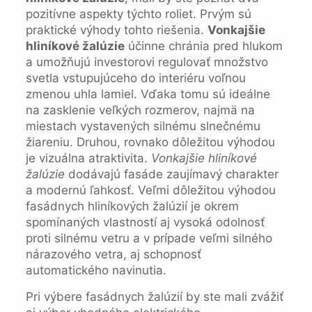
pozitívne aspekty týchto roliet. Prvým sú
praktické výhody tohto riešenia.
Vonkajšie
hliníkové žalúzie
účinne chránia pred hlukom
a umožňujú investorovi regulovať množstvo
svetla vstupujúceho do interiéru voľnou
zmenou uhla lamiel. Vďaka tomu sú ideálne
na zasklenie veľkých rozmerov, najmä na
miestach vystavených silnému slnečnému
žiareniu. Druhou, rovnako dôležitou výhodou
je vizuálna atraktivita.
Vonkajšie hliníkové
žalúzie
dodávajú fasáde zaujímavý charakter
a modernú ľahkosť. Veľmi dôležitou výhodou
fasádnych hliníkových žalúzií je okrem
spomínaných vlastností aj vysoká odolnosť
proti silnému vetru a v prípade veľmi silného
nárazového vetra, aj schopnosť
automatického navinutia.
Pri výbere fasádnych žalúzií by ste mali zvážiť