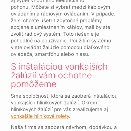
aj výber vhodného elektrického
pohonu. Môžete si vybrať medzi káblovým
ovládaním a rádiovým ovládaním. V prípade,
že si chcete ušetriť zbytočné problémy
spojené s umiestnením káblov, mali by ste
zvoliť rádiový systém. Toto riešenie je
pohodlné na používanie. Použitím systému
viete ovládať žalúzie pomocou diaľkového
ovládača, smartfónu alebo hlasu.
S inštaláciou vonkajších
žalúzií vám ochotne
pomôžeme
Sme spoločnosť, ktorá sa zaoberá inštaláciou
vonkajších hliníkových žalúzií. Okrem
hliníkových žalúzií pre vás zrealizujeme aj
vonkajšie hliníkové rolety
.
Naša firma sa zaoberá návrhom, dodávkou a