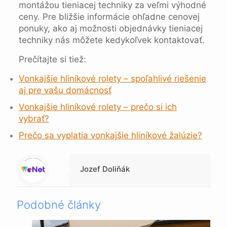
montážou tieniacej techniky za veľmi výhodné
ceny. Pre bližšie informácie ohľadne cenovej
ponuky, ako aj možnosti objednávky tieniacej
techniky nás môžete kedykoľvek kontaktovať.
Prečítajte si tiež:
Vonkajšie hliníkové rolety – spoľahlivé riešenie
aj pre vašu domácnosť
Vonkajšie hliníkové rolety – prečo si ich
vybrať?
Prečo sa vyplatia vonkajšie hliníkové žalúzie?
Warning
: Trying to access array offset on null in
/data/1/4/149a9a91-3acc-4306-8eec-62104a76cbc2/skica.online/web/wp-content/themes/betheme-child/includes/content-single.php
on line
286
Jozef Doliňák
Podobné články