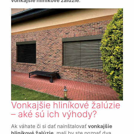
vonkajšie hliníkové žalúzie
.
Vonkajšie hliníkové žalúzie
– aké sú ich výhody?
Ak váhate či si dať nainštalovať
vonkajšie
hliníkové žalúzie
, mali by ste poznať dva