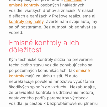
emisné kontroly
osobných i nákladných
vozidiel všetkých druhov a značiek. V našich
dielňach a garážach v Prešove realizujeme aj
kontroly originality
. Zverte nám svoje auto, my
sa oň postaráme. Bez nutnosti objednávať sa
vopred.
Emisné kontroly a ich
dôležitosť
Kým technické kontroly slúžia na preverenie
technického stavu vozidla pohybujúceho sa
po pozemných komunikáciách, tak
emisné
kontroly
majú za úlohu zistiť, či auto
neprekračuje povolené množstvo vypúšťania
škodlivých splodín do vzduchu. Nezabúdajte,
že pravidelná kontrola a udržiavanie motora,
nastaveného podľa parametrov výrobcov
vozidla, je cestou k bezproblémovému plneniu