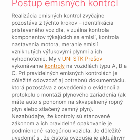
Postup emisných kontrol
Realizácia emisných kontrol zvyčajne
pozostáva z týchto krokov – identifikácia
pristaveného vozidla, vizuálna kontrola
komponentov týkajúcich sa emisií, kontrola
nastavenia motora, meranie emisií
vzniknutých výfukovými plynmi a ich
vyhodnotenie. My v
UNI STK Prešov
vykonávame
kontroly
na vozidlách typu A, B a
C. Pri pravidelných emisných kontrolách je
dôležité odovzdať aj potrebnú dokumentáciu,
ktorá pozostáva z osvedčenia o evidencii a
protokolu o montáži plynového zariadenia (ak
máte auto s pohonom na skvapalnený ropný
plyn alebo stlačený zemný plyn).
Nezabúdajte, že kontroly sú stanovené
zákonom a ich pravidelné opakovanie je
podmienené kategóriou vozidla. Je dôležité
uvedomiť si, že čistota ovzdušia je aktuálnym