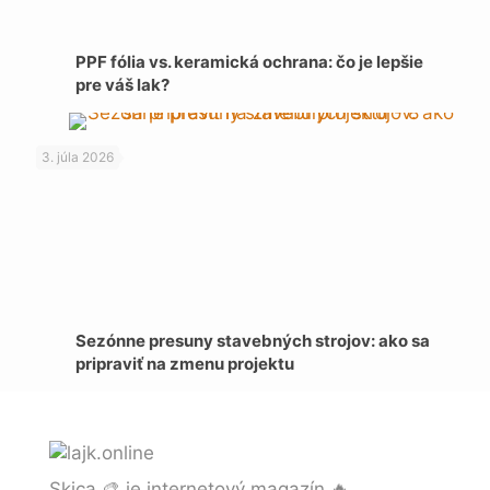
PPF fólia vs. keramická ochrana: čo je lepšie
pre váš lak?
3. júla 2026
Sezónne presuny stavebných strojov: ako sa
pripraviť na zmenu projektu
Skica 🎨 je internetový magazín 🔥