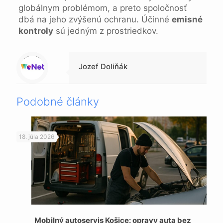
globálnym problémom, a preto spoločnosť
dbá na jeho zvýšenú ochranu. Účinné
emisné
kontroly
sú jedným z prostriedkov.
Warning
: Trying to access array offset on null in
/data/1/4/149a9a91-3acc-4306-8eec-62104a76cbc2/skica.online/web/wp-content/themes/betheme-child/includes/content-single.php
on line
286
Jozef Doliňák
Podobné články
18. júla 2026
Mobilný autoservis Košice: opravy auta bez