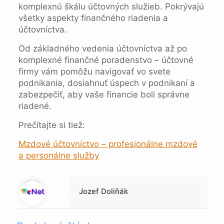
komplexnú škálu účtovných služieb. Pokrývajú
všetky aspekty finančného riadenia a
účtovníctva.
Od základného vedenia účtovníctva až po
komplexné finančné poradenstvo – účtovné
firmy vám pomôžu navigovať vo svete
podnikania, dosiahnuť úspech v podnikaní a
zabezpečiť, aby vaše financie boli správne
riadené.
Prečítajte si tiež:
Mzdové účtovníctvo – profesionálne mzdové
a personálne služby
Warning
: Trying to access array offset on null in
/data/1/4/149a9a91-3acc-4306-8eec-62104a76cbc2/skica.online/web/wp-content/themes/betheme-child/includes/content-single.php
on line
286
Jozef Doliňák