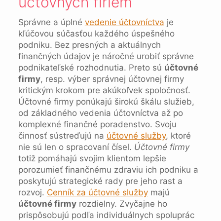
účtovných firiem
Správne a úplné
vedenie účtovníctva
je
kľúčovou súčasťou každého úspešného
podniku. Bez presných a aktuálnych
finančných údajov je náročné urobiť správne
podnikateľské rozhodnutia. Preto sú
účtovné
firmy
, resp. výber správnej účtovnej firmy
kritickým krokom pre akúkoľvek spoločnosť.
Účtovné firmy ponúkajú širokú škálu služieb,
od základného vedenia účtovníctva až po
komplexné finančné poradenstvo. Svoju
činnosť sústreďujú na
účtovné služby
, ktoré
nie sú len o spracovaní čísel.
Účtovné firmy
totiž pomáhajú svojim klientom lepšie
porozumieť finančnému zdraviu ich podniku a
poskytujú strategické rady pre jeho rast a
rozvoj.
Cenník za účtovné služby
majú
účtovné firmy
rozdielny. Zvyčajne ho
prispôsobujú podľa individuálnych spoluprác