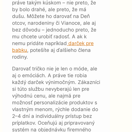
práve takým kúskom – nie preto, že
by bolo drahé, ale preto, že má
dušu. Môžete ho darovať na Deň
otcov, narodeniny či Vianoce, ale aj
bez dôvodu – jednoducho preto, že
mu chcete urobiť radosť. A ak k
nemu pridáte napríklad
darček pre
babku
, potešíte aj ďalšieho člena
rodiny.
Darovať tričko nie je len o móde, ale
aj o emóciách. A práve tie robia
každý darček výnimočným. Zákazníci
si túto službu nevyberajú len pre
výhodnú cenu, ale najmä pre
možnosť personalizácie produktov s
vlastným menom, rýchle dodanie do
2–4 dní a individuálny prístup bez
príplatkov. Oceňujú aj pripravovaný
systém na objednávku firemného