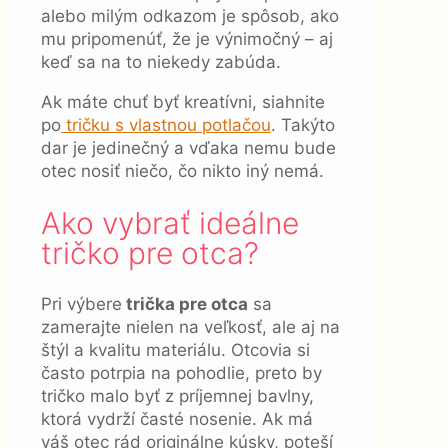
alebo milým odkazom je spôsob, ako
mu pripomenúť, že je výnimočný – aj
keď sa na to niekedy zabúda.
Ak máte chuť byť kreatívni, siahnite
po
tričku s vlastnou potlačou
. Takýto
dar je jedinečný a vďaka nemu bude
otec nosiť niečo, čo nikto iný nemá.
Ako vybrať ideálne
tričko pre otca?
Pri výbere
trička pre otca
sa
zamerajte nielen na veľkosť, ale aj na
štýl a kvalitu materiálu. Otcovia si
často potrpia na pohodlie, preto by
tričko malo byť z príjemnej bavlny,
ktorá vydrží časté nosenie. Ak má
váš otec rád originálne kúsky, poteší