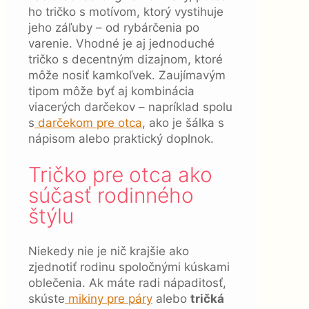
ho tričko s motívom, ktorý vystihuje
jeho záľuby – od rybárčenia po
varenie. Vhodné je aj jednoduché
tričko s decentným dizajnom, ktoré
môže nosiť kamkoľvek. Zaujímavým
tipom môže byť aj kombinácia
viacerých darčekov – napríklad spolu
s
darčekom pre otca
, ako je šálka s
nápisom alebo praktický doplnok.
Tričko pre otca ako
súčasť rodinného
štýlu
Niekedy nie je nič krajšie ako
zjednotiť rodinu spoločnými kúskami
oblečenia. Ak máte radi nápaditosť,
skúste
mikiny pre páry
alebo
tričká