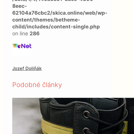
8eec-
62104a76cbc2/skica.online/web/wp-
content/themes/betheme-
child/includes/content-single.php
on line
286
Jozef Doliňák
Podobné články