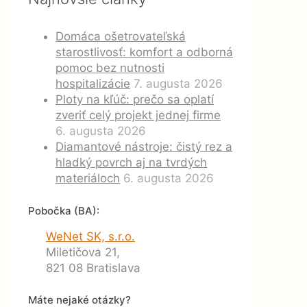
Domáca ošetrovateľská
starostlivosť: komfort a odborná
pomoc bez nutnosti
hospitalizácie
7. augusta 2026
Ploty na kľúč: prečo sa oplatí
zveriť celý projekt jednej firme
6. augusta 2026
Diamantové nástroje: čistý rez a
hladký povrch aj na tvrdých
materiáloch
6. augusta 2026
Pobočka (BA):
WeNet SK, s.r.o.
Miletičova 21,
821 08 Bratislava
Máte nejaké otázky?