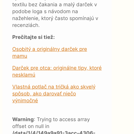
textilu bez čakania a malý darček v
podobe loga s návodom na
nažehlenie, ktorý často spomínajú v
recenziách.
Prečítajte si tiež:
Osobitý a originálny darček pre
mamu
Darček pre otca: originálne tipy, ktoré
nesklamú
Vlastná potlač na tričká ako skvelý
spôsob, ako darovať niečo
výnimočné
Warning
: Trying to access array
offset on null in
/data/1/4/149a9a91-3acc-4306-