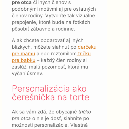
pre otca
či iných členov s
podobnými motívmi aj pre ostatných
členov rodiny. Vytvoríte tak vizuálne
prepojenie, ktoré bude na fotkách
pôsobiť zábavne a rodinne.
A ak chcete obdarovať aj iných
blízkych, môžete siahnuť po
darčeku
pre mamu
alebo roztomilom
tričku
pre babku
– každý člen rodiny si
zaslúži malú pozornosť, ktorá mu
vyčarí úsmev.
Personalizácia ako
čerešnička na torte
Ak sa vám zdá, že obyčajné
tričko
pre otca
o nie je dosť, siahnite po
možnosti personalizácie. Vlastná