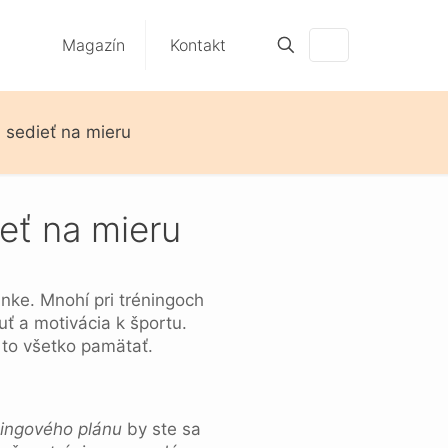
Magazín
Kontakt
 sedieť na mieru
eť na mieru
nke. Mnohí pri tréningoch
uť a motivácia k športu.
to všetko pamätať.
ningového plánu
by ste sa