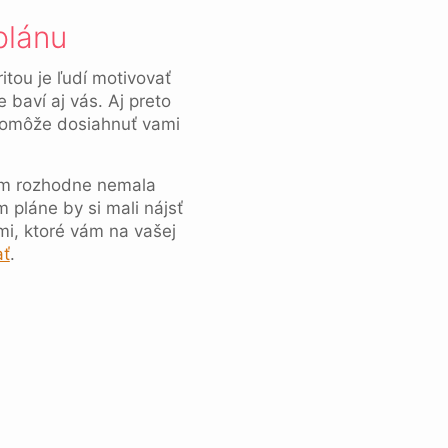
plánu
itou je ľudí motivovať
 baví aj vás. Aj preto
 pomôže dosiahnuť vami
ňom rozhodne nemala
 pláne by si mali nájsť
mi, ktoré vám na vašej
ať
.