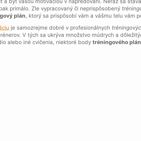
viť a byť vašou motiváciou v napredovaní. Neraz sa stáv
opak primálo. Zle vypracovaný či neprispôsobený
tréning
ngový plán
, ktorý sa prispôsobí vám a vášmu telu vám 
áciu
je samozrejme dobré v profesionálnych
tréningový
rénerov. V tých sa ukrýva množstvo múdrych a dôležitýc
dio alebo iné cvičenia, niektoré body
tréningového plá