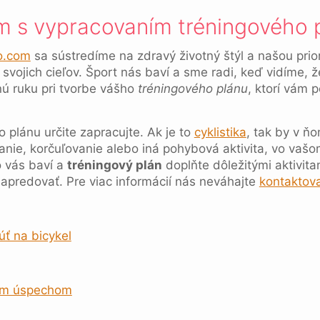
s vypracovaním tréningového 
o.com
sa sústredíme na zdravý životný štýl a našou prior
svojich cieľov. Šport nás baví a sme radi, keď vidíme, že
 ruku pri tvorbe vášho
tréningového plánu
, ktorí vám
o plánu určite zapracujte. Ak je to
cyklistika
, tak by v 
vanie, korčuľovanie alebo iná pohybová aktivita, vo vašom
o vás baví a
tréningový plán
doplňte dôležitými aktivita
apredovať. Pre viac informácií nás neváhajte
kontaktov
úť na bicykel
ľkým úspechom