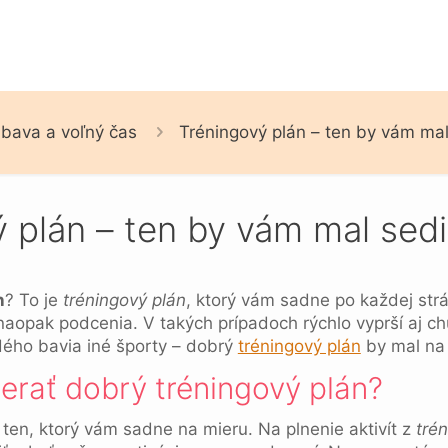
bava a voľný čas
Tréningový plán – ten by vám mal
 plán – ten by vám mal sedi
n
? To je
tréningový plán
, ktorý vám sadne po každej strá
 naopak podcenia. V takých prípadoch rýchlo vyprší aj ch
dého bavia iné športy – dobrý
tréningový plán
by mal na 
erať dobrý tréningový plán?
 ten, ktorý vám sadne na mieru. Na plnenie aktivít z
tré