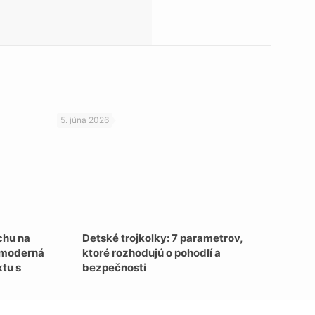
5. júna 2026
chu na
Detské trojkolky: 7 parametrov,
: moderná
ktoré rozhodujú o pohodlí a
tu s
bezpečnosti