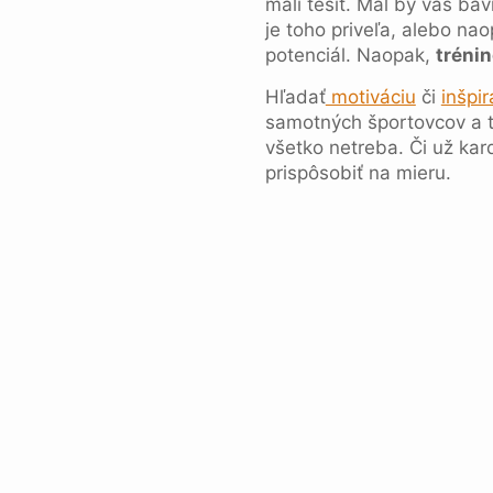
mali tešiť. Mal by vás ba
je toho priveľa, alebo na
potenciál. Naopak,
tréni
Hľadať
motiváciu
či
inšpir
samotných športovcov a t
všetko netreba. Či už kar
prispôsobiť na mieru.