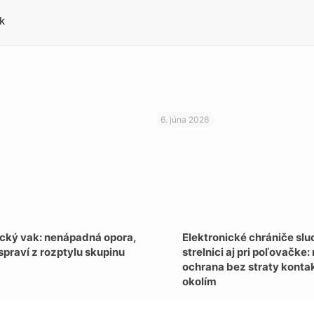
k
6. júna 2026
ecký vak: nenápadná opora,
Elektronické chrániče slu
spraví z rozptylu skupinu
strelnici aj pri poľovačke
ochrana bez straty kontak
okolím