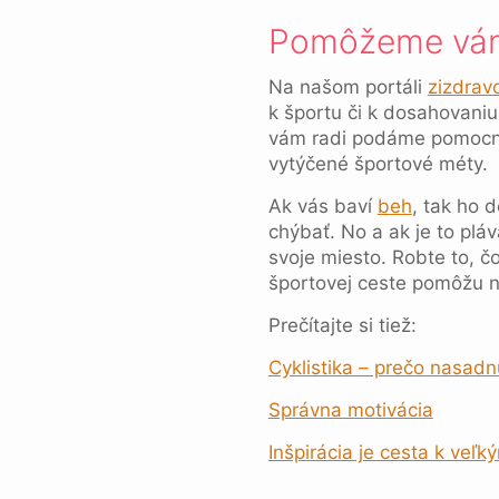
Pomôžeme vám 
Na našom portáli
zizdrav
k športu či k dosahovaniu 
vám radi podáme pomocnú
vytýčené športové méty.
Ak vás baví
b
eh
, tak ho d
chýbať. No a ak je to plá
svoje miesto. Robte to, č
športovej ceste pomôžu n
Prečítajte si tiež:
Cyklistika – prečo nasadn
Správna m
o
tivácia
Inšpirácia je cesta k ve