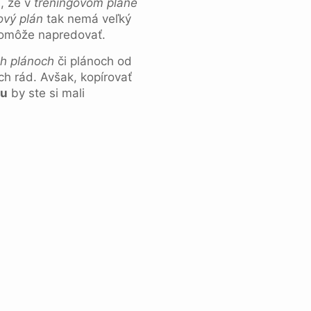
a, že v
tréningovom pláne
ový plán
tak nemá veľký
pomôže napredovať.
ch plánoch
či plánoch od
h rád. Avšak, kopírovať
nu
by ste si mali