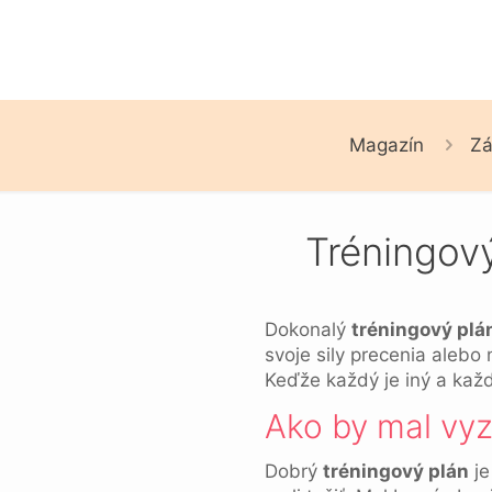
Magazín
Zá
Tréningový
Dokonalý
tréningový plá
svoje sily precenia alebo
Keďže každý je iný a kaž
Ako by mal vyz
Dobrý
tréningový plán
je