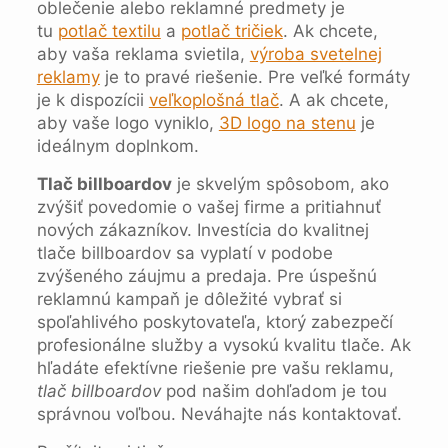
oblečenie alebo reklamné predmety je
tu
potlač textilu
a
potlač tričiek
. Ak chcete,
aby vaša reklama svietila,
výroba svetelnej
reklamy
je to pravé riešenie. Pre veľké formáty
je k dispozícii
veľkoplošná tlač
. A ak chcete,
aby vaše logo vyniklo,
3D logo na stenu
je
ideálnym doplnkom.
Tlač billboardov
je skvelým spôsobom, ako
zvýšiť povedomie o vašej firme a pritiahnuť
nových zákazníkov. Investícia do kvalitnej
tlače billboardov sa vyplatí v podobe
zvýšeného záujmu a predaja. Pre úspešnú
reklamnú kampaň je dôležité vybrať si
spoľahlivého poskytovateľa, ktorý zabezpečí
profesionálne služby a vysokú kvalitu tlače. Ak
hľadáte efektívne riešenie pre vašu reklamu,
tlač billboardov
pod našim dohľadom je tou
správnou voľbou. Neváhajte nás kontaktovať.