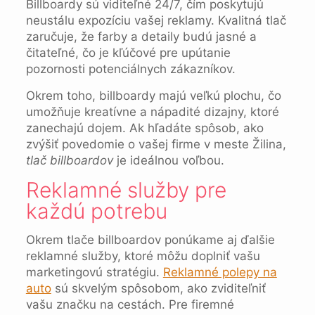
Billboardy sú viditeľné 24/7, čím poskytujú
neustálu expozíciu vašej reklamy. Kvalitná tlač
zaručuje, že farby a detaily budú jasné a
čitateľné, čo je kľúčové pre upútanie
pozornosti potenciálnych zákazníkov.
Okrem toho, billboardy majú veľkú plochu, čo
umožňuje kreatívne a nápadité dizajny, ktoré
zanechajú dojem. Ak hľadáte spôsob, ako
zvýšiť povedomie o vašej firme v meste Žilina,
tlač billboardov
je ideálnou voľbou.
Reklamné služby pre
každú potrebu
Okrem tlače billboardov ponúkame aj ďalšie
reklamné služby, ktoré môžu doplniť vašu
marketingovú stratégiu.
Reklamné polepy na
auto
sú skvelým spôsobom, ako zviditeľniť
vašu značku na cestách. Pre firemné