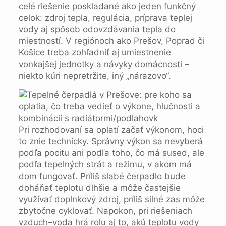
celé riešenie poskladané ako jeden funkčný
celok: zdroj tepla, regulácia, príprava teplej
vody aj spôsob odovzdávania tepla do
miestností. V regiónoch ako Prešov, Poprad či
Košice treba zohľadniť aj umiestnenie
vonkajšej jednotky a návyky domácnosti –
niekto kúri nepretržite, iný „nárazovo“.
Pri rozhodovaní sa oplatí začať výkonom, hoci
to znie technicky. Správny výkon sa nevyberá
podľa pocitu ani podľa toho, čo má sused, ale
podľa tepelných strát a režimu, v akom má
dom fungovať. Príliš slabé čerpadlo bude
doháňať teplotu dlhšie a môže častejšie
využívať doplnkový zdroj, príliš silné zas môže
zbytočne cyklovať. Napokon, pri riešeniach
vzduch–voda hrá rolu aj to, akú teplotu vody