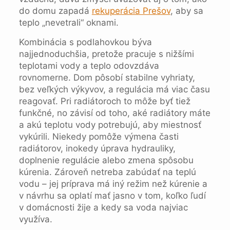
do domu zapadá
rekuperácia Prešov
, aby sa
teplo „nevetrali“ oknami.
Kombinácia s podlahovkou býva
najjednoduchšia, pretože pracuje s nižšími
teplotami vody a teplo odovzdáva
rovnomerne. Dom pôsobí stabilne vyhriaty,
bez veľkých výkyvov, a regulácia má viac času
reagovať. Pri radiátoroch to môže byť tiež
funkčné, no závisí od toho, aké radiátory máte
a akú teplotu vody potrebujú, aby miestnosť
vykúrili. Niekedy pomôže výmena časti
radiátorov, inokedy úprava hydrauliky,
doplnenie regulácie alebo zmena spôsobu
kúrenia. Zároveň netreba zabúdať na teplú
vodu – jej príprava má iný režim než kúrenie a
v návrhu sa oplatí mať jasno v tom, koľko ľudí
v domácnosti žije a kedy sa voda najviac
využíva.