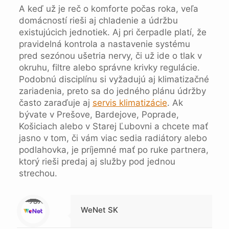
A keď už je reč o komforte počas roka, veľa
domácností rieši aj chladenie a údržbu
existujúcich jednotiek. Aj pri čerpadle platí, že
pravidelná kontrola a nastavenie systému
pred sezónou ušetria nervy, či už ide o tlak v
okruhu, filtre alebo správne krivky regulácie.
Podobnú disciplínu si vyžadujú aj klimatizačné
zariadenia, preto sa do jedného plánu údržby
často zaraďuje aj
servis klimatizácie
. Ak
bývate v Prešove, Bardejove, Poprade,
Košiciach alebo v Starej Ľubovni a chcete mať
jasno v tom, či vám viac sedia radiátory alebo
podlahovka, je príjemné mať po ruke partnera,
ktorý rieši predaj aj služby pod jednou
strechou.
Warning
: Trying to access array offset on null in
/data/1/4/149a9a91-3acc-4306-8eec-62104a76cbc2/skica.online/web/wp-content/themes/betheme-child/includes/content-single.php
on line
286
WeNet SK