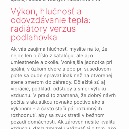
Výkon, hlučnosť a
odovzdávanie tepla:
radiátory verzus
podlahovka
Ak vás zaujíma hlučnosť, myslite na to, že
nejde len o číslo z katalógu, ale aj o
umiestnenie a okolie. Vonkajšia jednotka pri
spálni, v úzkom dvore alebo pri susedovom
plote sa bude správať inak než na otvorenej
stene smerom do záhrady. Dôležité sú aj
vibrácie, podklad, odstupy a smer výfuku
vzduchu. V praxi to znamená, že dobrý návrh
počíta s akustikou rovnako poctivo ako s
výkonom – a často stačí pár rozumných
rozhodnutí, aby sa zvuk stratil v bežnom
pozadí domácnosti. Ak zároveň riešite kvalitu
vzduchu, dáva zmysel uvažovať aj o tom, ako