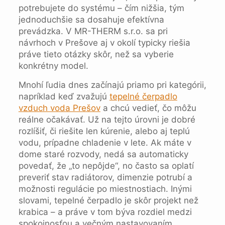
potrebujete do systému – čím nižšia, tým
jednoduchšie sa dosahuje efektívna
prevádzka. V MR-THERM s.r.o. sa pri
návrhoch v Prešove aj v okolí typicky riešia
práve tieto otázky skôr, než sa vyberie
konkrétny model.
Mnohí ľudia dnes začínajú priamo pri kategórii,
napríklad keď zvažujú
tepelné čerpadlo
vzduch voda Prešov
a chcú vedieť, čo môžu
reálne očakávať. Už na tejto úrovni je dobré
rozlíšiť, či riešite len kúrenie, alebo aj teplú
vodu, prípadne chladenie v lete. Ak máte v
dome staré rozvody, nedá sa automaticky
povedať, že „to nepôjde“, no často sa oplatí
preveriť stav radiátorov, dimenzie potrubí a
možnosti regulácie po miestnostiach. Inými
slovami, tepelné čerpadlo je skôr projekt než
krabica – a práve v tom býva rozdiel medzi
spokojnosťou a večným nastavovaním.