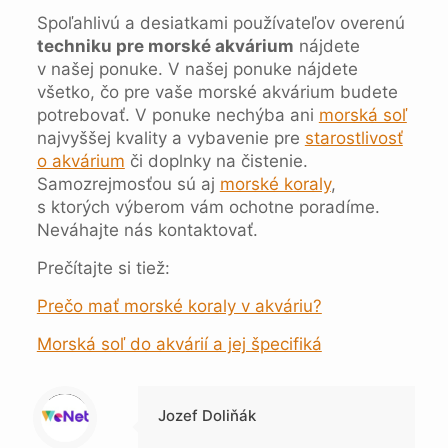
Spoľahlivú a desiatkami používateľov overenú
techniku pre morské akvárium
nájdete
v našej ponuke. V našej ponuke nájdete
všetko, čo pre vaše morské akvárium budete
potrebovať. V ponuke nechýba ani
morská soľ
najvyššej kvality a vybavenie pre
starostlivosť
o akvárium
či doplnky na čistenie.
Samozrejmosťou sú aj
morské koraly
,
s ktorých výberom vám ochotne poradíme.
Neváhajte nás kontaktovať.
Prečítajte si tiež:
Prečo mať morské koraly v akváriu?
Morská soľ do akvárií a jej špecifiká
Warning
: Trying to access array offset on null in
/data/1/4/149a9a91-3acc-4306-8eec-62104a76cbc2/skica.online/web/wp-content/themes/betheme-child/includes/content-single.php
on line
286
Jozef Doliňák