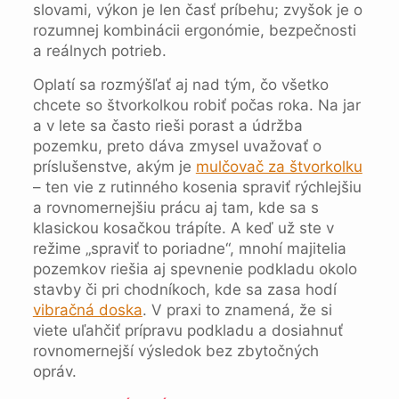
slovami, výkon je len časť príbehu; zvyšok je o
rozumnej kombinácii ergonómie, bezpečnosti
a reálnych potrieb.
Oplatí sa rozmýšľať aj nad tým, čo všetko
chcete so štvorkolkou robiť počas roka. Na jar
a v lete sa často rieši porast a údržba
pozemku, preto dáva zmysel uvažovať o
príslušenstve, akým je
mulčovač za štvorkolku
– ten vie z rutinného kosenia spraviť rýchlejšiu
a rovnomernejšiu prácu aj tam, kde sa s
klasickou kosačkou trápíte. A keď už ste v
režime „spraviť to poriadne“, mnohí majitelia
pozemkov riešia aj spevnenie podkladu okolo
stavby či pri chodníkoch, kde sa zasa hodí
vibračná doska
. V praxi to znamená, že si
viete uľahčiť prípravu podkladu a dosiahnuť
rovnomernejší výsledok bez zbytočných
opráv.