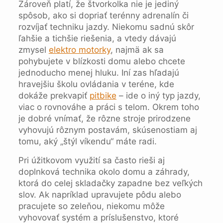
Zároveň platí, že štvorkolka nie je jediný
spôsob, ako si dopriať terénny adrenalín či
rozvíjať techniku jazdy. Niekomu sadnú skôr
ľahšie a tichšie riešenia, a vtedy dávajú
zmysel
elektro motorky
, najmä ak sa
pohybujete v blízkosti domu alebo chcete
jednoducho menej hluku. Iní zas hľadajú
hravejšiu školu ovládania v teréne, kde
dokáže prekvapiť
pitbike
– ide o iný typ jazdy,
viac o rovnováhe a práci s telom. Okrem toho
je dobré vnímať, že rôzne stroje prirodzene
vyhovujú rôznym postavám, skúsenostiam aj
tomu, aký „štýl víkendu“ máte radi.
Pri úžitkovom využití sa často rieši aj
doplnková technika okolo domu a záhrady,
ktorá do celej skladačky zapadne bez veľkých
slov. Ak napríklad upravujete pôdu alebo
pracujete so zeleňou, niekomu môže
vyhovovať systém a príslušenstvo, ktoré