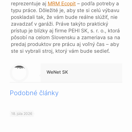
reprezentuje aj
MRM Ecopit
– podľa potreby a
typu práce. Dôležité je, aby ste si celú výbavu
poskladali tak, že vám bude reálne slúžiť, nie
zavadzať v garáži. Práve takýto praktický
prístup je blízky aj firme PEHI SK, s. r. o., ktorá
pôsobí na celom Slovensku a zameriava sa na
predaj produktov pre prácu aj voľný čas – aby
ste si vybrali stroj, ktorý vám bude sedieť.
Warning
: Trying to access array offset on null in
/data/1/4/149a9a91-3acc-4306-8eec-62104a76cbc2/skica.online/web/wp-content/themes/betheme-child/includes/content-single.php
on line
286
WeNet SK
Podobné články
18. júla 2026