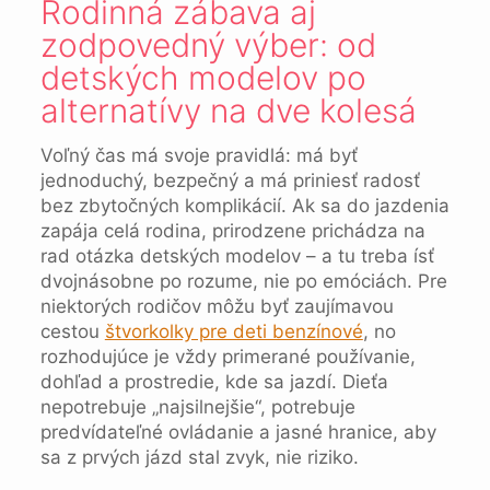
Rodinná zábava aj
zodpovedný výber: od
detských modelov po
alternatívy na dve kolesá
Voľný čas má svoje pravidlá: má byť
jednoduchý, bezpečný a má priniesť radosť
bez zbytočných komplikácií. Ak sa do jazdenia
zapája celá rodina, prirodzene prichádza na
rad otázka detských modelov – a tu treba ísť
dvojnásobne po rozume, nie po emóciách. Pre
niektorých rodičov môžu byť zaujímavou
cestou
štvorkolky pre deti benzínové
, no
rozhodujúce je vždy primerané používanie,
dohľad a prostredie, kde sa jazdí. Dieťa
nepotrebuje „najsilnejšie“, potrebuje
predvídateľné ovládanie a jasné hranice, aby
sa z prvých jázd stal zvyk, nie riziko.