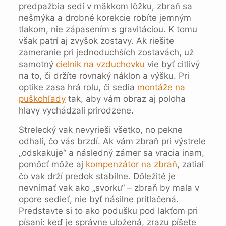
predpažbia sedí v mäkkom lôžku, zbraň sa
nešmýka a drobné korekcie robíte jemným
tlakom, nie zápasením s gravitáciou. K tomu
však patrí aj zvyšok zostavy. Ak riešite
zameranie pri jednoduchších zostavách, už
samotný
cielnik na vzduchovku
vie byť citlivý
na to, či držíte rovnaký náklon a výšku. Pri
optike zasa hrá rolu, či sedia
montáže na
puškohľady
tak, aby vám obraz aj poloha
hlavy vychádzali prirodzene.
Strelecký vak nevyrieši všetko, no pekne
odhalí, čo vás brzdí. Ak vám zbraň pri výstrele
„odskakuje“ a následný zámer sa vracia inam,
pomôcť môže aj
kompenzátor na zbraň
, zatiaľ
čo vak drží predok stabilne. Dôležité je
nevnímať vak ako „svorku“ – zbraň by mala v
opore sedieť, nie byť násilne pritlačená.
Predstavte si to ako podušku pod lakťom pri
písaní: keď je správne uložená, zrazu píšete