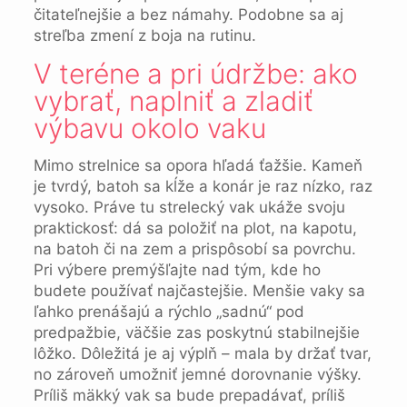
čitateľnejšie a bez námahy. Podobne sa aj
streľba zmení z boja na rutinu.
V teréne a pri údržbe: ako
vybrať, naplniť a zladiť
výbavu okolo vaku
Mimo strelnice sa opora hľadá ťažšie. Kameň
je tvrdý, batoh sa kĺže a konár je raz nízko, raz
vysoko. Práve tu strelecký vak ukáže svoju
praktickosť: dá sa položiť na plot, na kapotu,
na batoh či na zem a prispôsobí sa povrchu.
Pri výbere premýšľajte nad tým, kde ho
budete používať najčastejšie. Menšie vaky sa
ľahko prenášajú a rýchlo „sadnú“ pod
predpažbie, väčšie zas poskytnú stabilnejšie
lôžko. Dôležitá je aj výplň – mala by držať tvar,
no zároveň umožniť jemné dorovnanie výšky.
Príliš mäkký vak sa bude prepadávať, príliš