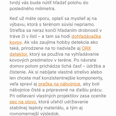
tvrdý vás bude nútiť hľadať polohu do
posledného milimetra.
Keď už máte oporu, oplatí sa myslieť aj na
výbavu, ktorá s terénom súvisí nepriamo.
Streľba sa neraz končí hľadaním drobností v
tráve či v lístí – a tam sa hodí
dohľadávačka
kovov
. Ak vás zaujíma hobby detekcia ako
taká, prirodzene na to nadviaže aj
ORX
detektor
, ktorý sa používa na vyhľadávanie
kovových predmetov v teréne. Po návrate
domov potom prichádza tichá časť – údržba a
čistenie. Ak si nabíjate vlastné strelivo alebo
len chcete mať konzistentnejšie komponenty,
veľa spraví aj
pračka na nábojnice
, aby boli
nábojnice čisté a pripravené na ďalšiu prácu.
Pri odlievaní vlastných projektilov zasa oceníte
pec na olovo
, ktorá uľahčí udržiavanie
stabilnej teploty materiálu, a tým aj
rovnomernejší výsledok.