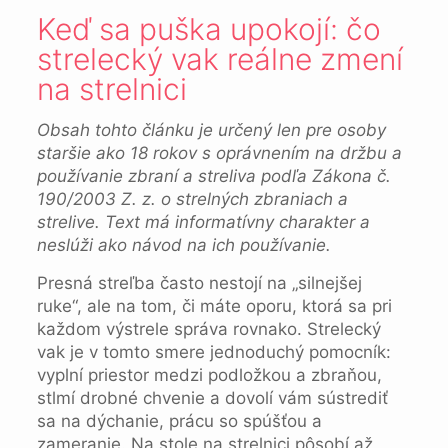
Keď sa puška upokojí: čo
strelecký vak reálne zmení
na strelnici
Obsah tohto článku je určený len pre osoby
staršie ako 18 rokov s oprávnením na držbu a
používanie zbraní a streliva podľa Zákona č.
190/2003 Z. z. o strelných zbraniach a
strelive. Text má informatívny charakter a
neslúži ako návod na ich používanie.
Presná streľba často nestojí na „silnejšej
ruke“, ale na tom, či máte oporu, ktorá sa pri
každom výstrele správa rovnako. Strelecký
vak je v tomto smere jednoduchý pomocník:
vyplní priestor medzi podložkou a zbraňou,
stlmí drobné chvenie a dovolí vám sústrediť
sa na dýchanie, prácu so spúšťou a
zameranie. Na stole na strelnici pôsobí až