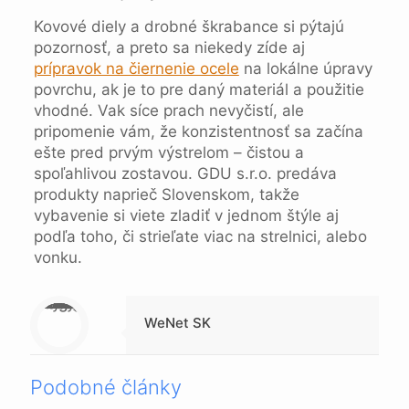
Kovové diely a drobné škrabance si pýtajú
pozornosť, a preto sa niekedy zíde aj
prípravok na čiernenie ocele
na lokálne úpravy
povrchu, ak je to pre daný materiál a použitie
vhodné. Vak síce prach nevyčistí, ale
pripomenie vám, že konzistentnosť sa začína
ešte pred prvým výstrelom – čistou a
spoľahlivou zostavou. GDU s.r.o. predáva
produkty naprieč Slovenskom, takže
vybavenie si viete zladiť v jednom štýle aj
podľa toho, či strieľate viac na strelnici, alebo
vonku.
Warning
: Trying to access array offset on null in
/data/1/4/149a9a91-3acc-4306-8eec-62104a76cbc2/skica.online/web/wp-content/themes/betheme-child/includes/content-single.php
on line
286
WeNet SK
Podobné články