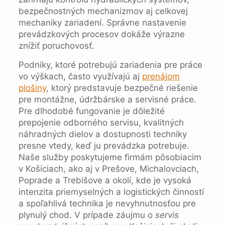
bezpečnostných mechanizmov aj celkovej
mechaniky zariadení. Správne nastavenie
prevádzkových procesov dokáže výrazne
znížiť poruchovosť.
Podniky, ktoré potrebujú zariadenia pre práce
vo výškach, často využívajú aj
prenájom
plošiny
, ktorý predstavuje bezpečné riešenie
pre montážne, údržbárske a servisné práce.
Pre dlhodobé fungovanie je dôležité
prepojenie odborného servisu, kvalitných
náhradných dielov a dostupnosti techniky
presne vtedy, keď ju prevádzka potrebuje.
Naše služby poskytujeme firmám pôsobiacim
v Košiciach, ako aj v Prešove, Michalovciach,
Poprade a Trebišove a okolí, kde je vysoká
intenzita priemyselných a logistických činností
a spoľahlivá technika je nevyhnutnosťou pre
plynulý chod. V prípade záujmu o
servis