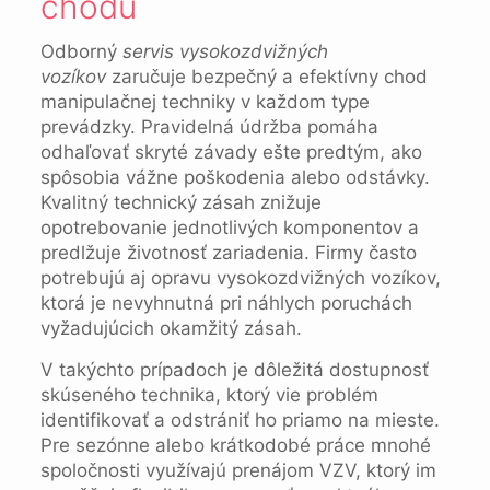
chodu
Odborný
servis vysokozdvižných
vozíkov
zaručuje bezpečný a efektívny chod
manipulačnej techniky v každom type
prevádzky. Pravidelná údržba pomáha
odhaľovať skryté závady ešte predtým, ako
spôsobia vážne poškodenia alebo odstávky.
Kvalitný technický zásah znižuje
opotrebovanie jednotlivých komponentov a
predlžuje životnosť zariadenia. Firmy často
potrebujú aj opravu vysokozdvižných vozíkov,
ktorá je nevyhnutná pri náhlych poruchách
vyžadujúcich okamžitý zásah.
V takýchto prípadoch je dôležitá dostupnosť
skúseného technika, ktorý vie problém
identifikovať a odstrániť ho priamo na mieste.
Pre sezónne alebo krátkodobé práce mnohé
spoločnosti využívajú prenájom VZV, ktorý im