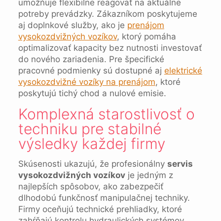
umožňuje flexibilne reagovať na aktuálne
potreby prevádzky. Zákazníkom poskytujeme
aj doplnkové služby, ako je
prenájom
vysokozdvižných vozíkov
, ktorý pomáha
optimalizovať kapacity bez nutnosti investovať
do nového zariadenia. Pre špecifické
pracovné podmienky sú dostupné aj
elektrické
vysokozdvižné vozíky na prenájom
, ktoré
poskytujú tichý chod a nulové emisie.
Komplexná starostlivosť o
techniku pre stabilné
výsledky každej firmy
Skúsenosti ukazujú, že profesionálny
servis
vysokozdvižných vozíkov
je jedným z
najlepších spôsobov, ako zabezpečiť
dlhodobú funkčnosť manipulačnej techniky.
Firmy oceňujú technické prehliadky, ktoré
zahŕňajú kontrolu hydraulických systémov,