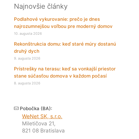
Najnovšie články
Podlahové vykurovanie: prečo je dnes
najrozumnejšou voľbou pre moderný domov
10. augusta 2026
Rekonštrukcia domu: keď staré múry dostanú
druhý dych
9. augusta 2026
Prístrešky na terasu: keď sa vonkajší priestor
stane súčasťou domova v každom počasí
8. augusta 2026
Pobočka (BA):
WeNet SK, s.r.o.
Miletičova 21,
821 08 Bratislava