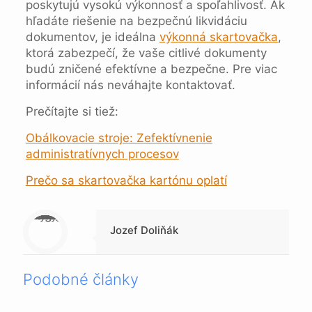
poskytujú vysokú výkonnosť a spoľahlivosť. Ak
hľadáte riešenie na bezpečnú likvidáciu
dokumentov, je ideálna
výkonná skartovačka
,
ktorá zabezpečí, že vaše citlivé dokumenty
budú zničené efektívne a bezpečne. Pre viac
informácií nás neváhajte kontaktovať.
Prečítajte si tiež:
Obálkovacie stroje: Zefektívnenie
administratívnych procesov
Prečo sa skartovačka kartónu oplatí
Warning
: Trying to access array offset on null in
/data/1/4/149a9a91-3acc-4306-8eec-62104a76cbc2/skica.online/web/wp-content/themes/betheme-child/includes/content-single.php
on line
286
Jozef Doliňák
Podobné články