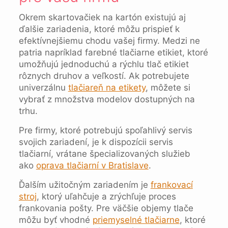
Okrem skartovačiek na kartón existujú aj
ďalšie zariadenia, ktoré môžu prispieť k
efektívnejšiemu chodu vašej firmy. Medzi ne
patria napríklad farebné tlačiarne etikiet, ktoré
umožňujú jednoduchú a rýchlu tlač etikiet
rôznych druhov a veľkostí. Ak potrebujete
univerzálnu
tlačiareň na etikety
, môžete si
vybrať z množstva modelov dostupných na
trhu.
Pre firmy, ktoré potrebujú spoľahlivý servis
svojich zariadení, je k dispozícii servis
tlačiarní, vrátane špecializovaných služieb
ako
oprava tlačiarní v Bratislave
.
Ďalším užitočným zariadením je
frankovací
stroj
, ktorý uľahčuje a zrýchľuje proces
frankovania pošty. Pre väčšie objemy tlače
môžu byť vhodné
priemyselné tlačiarne
, ktoré