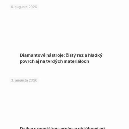
6. augusta 2026
Diamantové nástroje: čistý rez a hladký
povrch aj na tvrdých materiáloch
3. augusta 2026
Daikin s montážou: prečo je obľúbený pri