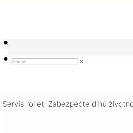
✕
Magazín
Služby
Servis roliet: Zabezpečte dlhú životnosť a spoľahli
Servis roliet: Zabezpečte dlhú životno