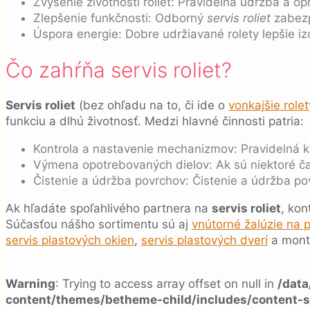
Zvýšenie životnosti roliet: Pravidelná údržba a o
Zlepšenie funkčnosti: Odborný
servis roliet
zabezp
Úspora energie: Dobre udržiavané rolety lepšie izo
Čo zahŕňa servis roliet?
Servis roliet
(bez ohľadu na to, či ide o
vonkajšie role
funkciu a dlhú životnosť. Medzi hlavné činnosti patria:
Kontrola a nastavenie mechanizmov: Pravidelná k
Výmena opotrebovaných dielov: Ak sú niektoré č
Čistenie a údržba povrchov: Čistenie a údržba povr
Ak hľadáte spoľahlivého partnera na
servis roliet
, kon
Súčasťou nášho sortimentu sú aj
vnútorné žalúzie na 
servis plastových okien
,
servis plastových dverí
a montá
Warning
: Trying to access array offset on null in
/dat
content/themes/betheme-child/includes/content-s