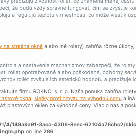
pravy predlžujú životnosť roliet, čo znamená menej častú
ečí, že budú vždy správne fungovať, čím sa zvyšuje kom
lujú a regulujú teplotu v miestnosti, čo môže viesť k ús
ty na strešné okná
alebo iné rolety) zahŕňa rôzne úkony,
ontrola a nastavenie mechanizmov zabezpečí, že rolety
asti roliet opotrebované alebo poškodené, odborný
servi
chov roliet zvyšuje ich estetickú hodnotu a predlžuje ic
taktujte firmu ROKNO, s. r. o. Naša ponuka zahŕňa rolety 
plastové okná
,
sieťky proti hmyzu za výhodnú cenu
a iná
ž plastových okien za výhodné ceny. Viac o nás a posk
a/1/4/149a9a91-3acc-4306-8eec-62104a76cbc2/skic
ingle.php
on line
286