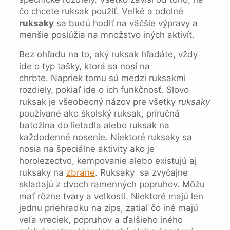
čo chcete ruksak použiť. Veľké a odolné
ruksaky
sa budú hodiť na väčšie výpravy a
menšie poslúžia na množstvo iných aktivít.
Bez ohľadu na to, aký ruksak hľadáte, vždy
ide o typ tašky, ktorá sa nosí na
chrbte. Napriek tomu sú medzi ruksakmi
rozdiely, pokiaľ ide o ich funkčnosť. Slovo
ruksak je všeobecný názov pre všetky
ruksaky
používané ako školský ruksak, príručná
batožina do lietadla alebo ruksak na
každodenné nosenie. Niektoré ruksaky sa
nosia na špeciálne aktivity ako je
horolezectvo, kempovanie alebo existujú aj
ruksaky na
zbrane
. Ruksaky sa zvyčajne
skladajú z dvoch ramenných popruhov. Môžu
mať rôzne tvary a veľkosti. Niektoré majú len
jednu priehradku na zips, zatiaľ čo iné majú
veľa vreciek, popruhov a ďalšieho iného