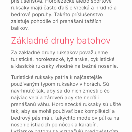
príslušenstva. Horolezecké alebo športové
ruksaky majú často ďalšie vrecká a hrudné a
bedrové popruhy. Takéto príslušenstvo
zaisťuje pohodlie pri prenášaní ťažších
balíkov.
Základné druhy batohov
Za základné druhy ruksakov považujeme
turistické, horolezecké, lyžiarske, cyklistické
a klasické ruksaky vhodné na bežné nosenie.
Turistické ruksaky patria k najčastejšie
používaným typom ruksakov v horách. Sú
navrhnuté tak, aby sa do nich zmestilo čo
najviac vecí a zároveň aby ​​ste necítili
prenášanú váhu. Horolezecké ruksaky sú ušité
tak, aby sa mohli používať bez komplikácií a
bedrový pás má u takýchto modelov pútka na
nosenie istiacich pomôcok a karabín.
Lyžiarske batohy sa vyznačujú predovšetkým