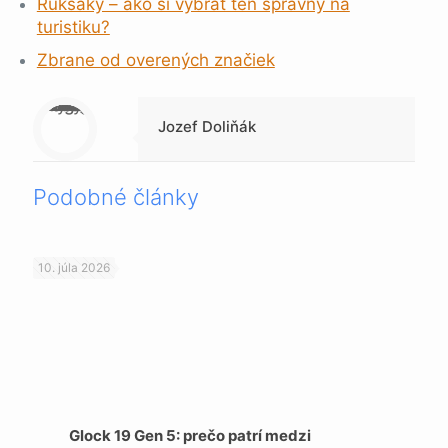
Ruksaky – ako si vybrať ten správny na
turistiku?
Zbrane od overených značiek
Warning
: Trying to access array offset on null in
/data/1/4/149a9a91-3acc-4306-8eec-62104a76cbc2/skica.online/web/wp-content/themes/betheme-child/includes/content-single.php
on line
286
Jozef Doliňák
Podobné články
10. júla 2026
Glock 19 Gen 5: prečo patrí medzi