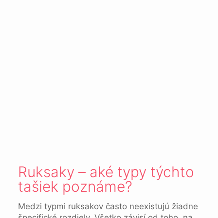
Ruksaky – aké typy týchto
tašiek poznáme?
Medzi typmi ruksakov často neexistujú žiadne
špecifické rozdiely. Všetko závisí od toho, na