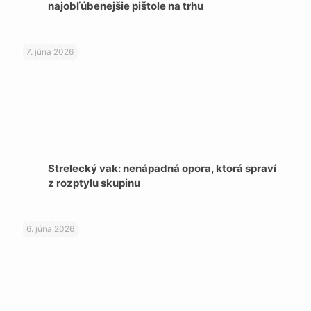
najobľúbenejšie pištole na trhu
7. júna 2026
Strelecký vak: nenápadná opora, ktorá spraví
z rozptylu skupinu
6. júna 2026