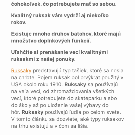
čohokoľvek, čo potrebujete mať so sebou.
Kvalitný ruksak vám vydrží aj niekoľko
rokov.
Existuje mnoho druhov batohov, ktoré majú
množstvo doplnkových funkcií.
Uľahčite si prenášanie vecí kvalitnými
ruksakmi z našej ponuky.
Ruksaky
predstavujú typ tašiek, ktoré sa nosia
na chrbte. Pojem ruksak bol prvýkrát použitý v
USA okolo roku 1910.
Ruksaky
sa používajú
na veľa vecí, od zhromažďovania všetkých
vecí, ktoré potrebujete do skateparku alebo
do školy až po uloženie vašej výbavy do
hôr.
Ruksaky
používajú ľudia po celom svete.
V tomto článku sa dozviete, aké typy ruksakov
na trhu existujú a v čom sa líšia.