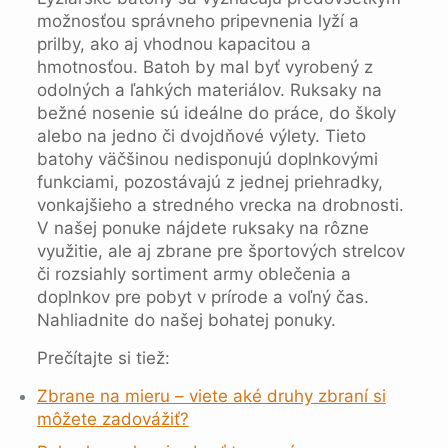
možnosťou správneho pripevnenia lyží a
prilby, ako aj vhodnou kapacitou a
hmotnosťou. Batoh by mal byť vyrobený z
odolných a ľahkých materiálov. Ruksaky na
bežné nosenie sú ideálne do práce, do školy
alebo na jedno či dvojdňové výlety. Tieto
batohy väčšinou nedisponujú doplnkovými
funkciami, pozostávajú z jednej priehradky,
vonkajšieho a stredného vrecka na drobnosti.
V našej ponuke nájdete ruksaky na rôzne
využitie, ale aj zbrane pre športových strelcov
či rozsiahly sortiment army oblečenia a
doplnkov pre pobyt v prírode a voľný čas.
Nahliadnite do našej bohatej ponuky.
Prečítajte si tiež:
Zbrane na mieru – viete aké druhy zbraní si
môžete zadovážiť?