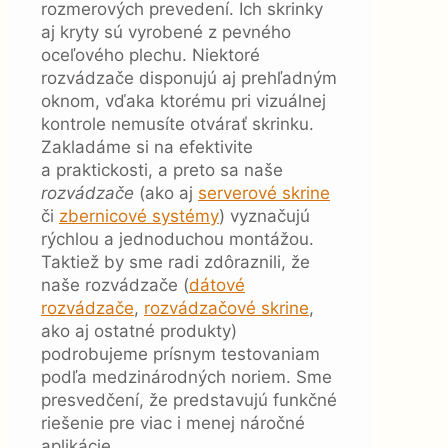
rozmerových prevedení. Ich skrinky
aj kryty sú vyrobené z pevného
oceľového plechu. Niektoré
rozvádzače disponujú aj prehľadným
oknom, vďaka ktorému pri vizuálnej
kontrole nemusíte otvárať skrinku.
Zakladáme si na efektivite
a praktickosti, a preto sa naše
rozvádzače
(ako aj
serverové skrine
či
zbernicové systémy
) vyznačujú
rýchlou a jednoduchou montážou.
Taktiež by sme radi zdôraznili, že
naše rozvádzače (
dátové
rozvádzače
,
rozvádzačové skrine
,
ako aj ostatné produkty)
podrobujeme prísnym testovaniam
podľa medzinárodných noriem. Sme
presvedčení, že predstavujú funkčné
riešenie pre viac i menej náročné
aplikácie.