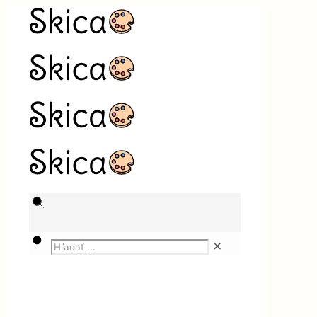
✕
Magazín
Technika
Rozvádzače ako perfektný