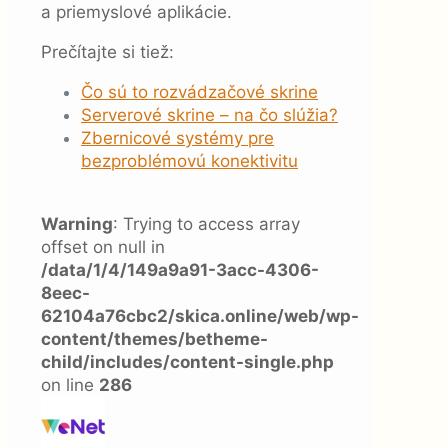
a priemyslové aplikácie.
Prečítajte si tiež:
Čo sú to rozvádzačové skrine
Serverové skrine – na čo slúžia?
Zbernicové systémy pre
bezproblémovú konektivitu
Warning
: Trying to access array
offset on null in
/data/1/4/149a9a91-3acc-4306-
8eec-
62104a76cbc2/skica.online/web/wp-
content/themes/betheme-
child/includes/content-single.php
on line
286