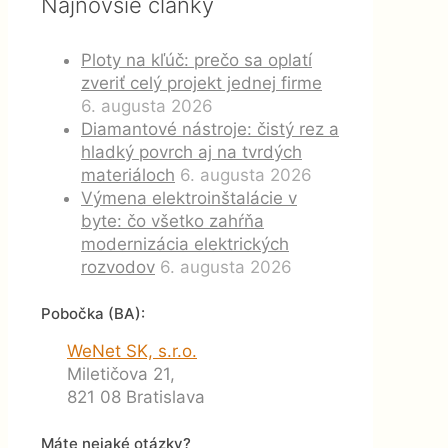
Najnovšie články
Ploty na kľúč: prečo sa oplatí
zveriť celý projekt jednej firme
6. augusta 2026
Diamantové nástroje: čistý rez a
hladký povrch aj na tvrdých
materiáloch
6. augusta 2026
Výmena elektroinštalácie v
byte: čo všetko zahŕňa
modernizácia elektrických
rozvodov
6. augusta 2026
Pobočka (BA):
WeNet SK, s.r.o.
Miletičova 21,
821 08 Bratislava
Máte nejaké otázky?