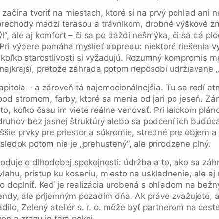
 začína tvoriť na miestach, ktoré si na prvý pohľad an
prechody medzi terasou a trávnikom, drobné výškové zm
ýl“, ale aj komfort – či sa po daždi nešmýka, či sa dá plo
ri výbere pomáha myslieť dopredu: niektoré riešenia vy
koľko starostlivosti si vyžadujú. Rozumný kompromis m
najkrajší, pretože záhrada potom nepôsobí udržiavane „n
itola – a zároveň tá najemocionálnejšia. Tu sa rodí at
pod stromom, farby, ktoré sa menia od jari po jeseň. Zá
to, koľko času im viete reálne venovať. Pri laickom plán
 druhov bez jasnej štruktúry alebo sa podcení ich budú
ššie prvky pre priestor a súkromie, stredné pre objem a 
ýsledok potom nie je „prehustený“, ale prirodzene plný.
oduje o dlhodobej spokojnosti: údržba a to, ako sa záh
vlahu, prístup ku koseniu, miesto na uskladnenie, ale aj n
 doplniť. Keď je realizácia urobená s ohľadom na bežný
endy, ale príjemným pozadím dňa. Ak práve zvažujete, a
ladilo, Zelený ateliér s. r. o. môže byť partnerom na ce
on a zrazu je tam pokoj.