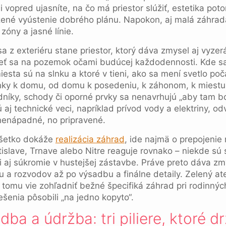
i vopred ujasníte, na čo má priestor slúžiť, estetika po
dzené vyústenie dobrého plánu. Napokon, aj malá záhra
zóny a jasné línie.
rieť sa na pozemok očami budúcej každodennosti. Kde sa
miesta sú na slnku a ktoré v tieni, ako sa mení svetlo po
ánky k domu, od domu k posedeniu, k záhonom, k miestu 
níky, schody či oporné prvky sa nenavrhujú „aby tam bol
 aj technické veci, napríklad prívod vody a elektriny, od
nenápadné, no pripravené.
všetko dokáže
realizácia záhrad
, ide najmä o prepojenie 
islave, Trnave alebo Nitre reaguje rovnako – niekde sú
ši aj súkromie v hustejšej zástavbe. Práve preto dáva zmy
 a rozvodov až po výsadbu a finálne detaily. Zelený ateli
a tomu vie zohľadniť bežné špecifiká záhrad pri rodinn
ešenia pôsobili „na jedno kopyto“.
dba a údržba: tri piliere, ktoré d