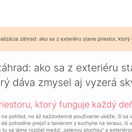
alizácia záhrad: ako sa z exteriéru stane priestor, ktor
záhrad: ako sa z exteriéru st
rý dáva zmysel aj vyzerá sk
iestoru, ktorý funguje každý de
na pohľad, no až každodenné používanie ukáže, či sa v n
a dá pohodlne prejsť s tanierom z kuchyne na terasu, či 
tu sa láme rozdiel medzi „zelenou plochou“ a exteriéro