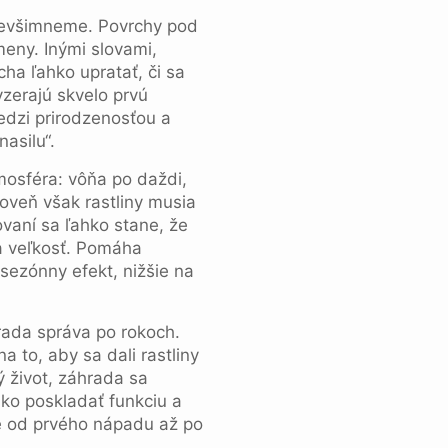
i nevšimneme. Povrchy pod
eny. Inými slovami,
cha ľahko upratať, či sa
zerajú skvelo prvú
edzi prirodzenosťou a
asilu“.
mosféra: vôňa po daždi,
roveň však rastliny musia
ovaní sa ľahko stane, že
ca veľkosť. Pomáha
sezónny efekt, nižšie na
rada správa po rokoch.
a to, aby sa dali rastliny
 život, záhrada sa
ko poskladať funkciu a
ste od prvého nápadu až po