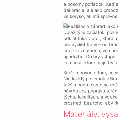
a pokojný poriadok. Keď s
dekorácia, ale ako priro
veľkoryso, ak má správne 
Dôležitý je začiatok: poz
odkiaľ fúka vietor, ktoré 
premyslieť trasy – od br
praxi to znamená, že chod
aj údržbu. Do hry vstupujú
kompost, ktoré majú byť 
Keď sa hovorí o tom, čo 
Nie každý pozemok v Brat
ťažšia pôda, často sa rie
návrhu cez prípravu terénu
týchto lokalitách, a vďak
prostredí bez toho, aby ri
Materiály, výsa