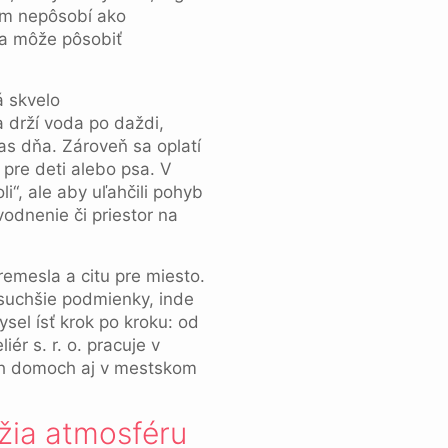
tom nepôsobí ako
da môže pôsobiť
 drží voda po daždi,
čas dňa. Zároveň sa oplatí
pre deti alebo psa. V
i“, ale aby uľahčili pohyb
vodnenie či priestor na
remesla a citu pre miesto.
 suchšie podmienky, inde
sel ísť krok po kroku: od
ér s. r. o. pracuje v
ých domoch aj v mestskom
ržia atmosféru