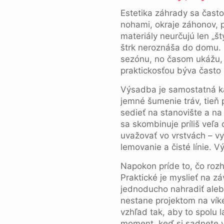
Estetika záhrady sa často
nohami, okraje záhonov, 
materiály neurčujú len „št
štrk neroznáša do domu. P
sezónu, no časom ukážu, 
praktickosťou býva často 
Výsadba je samostatná kap
jemné šumenie tráv, tieň 
sedieť na stanovište a na 
sa skombinuje príliš veľa
uvažovať vo vrstvách – vy
lemovanie a čisté línie. V
Napokon príde to, čo rozh
Praktické je myslieť na zá
jednoducho nahradiť alebo
nestane projektom na vík
vzhľad tak, aby to spolu 
moment, keď si sadnete v