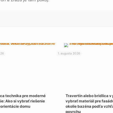
026
1. augusta 2026
aca technika pre moderné
Travertín alebo bridlica v 
e: Ako si vybrať riešenie
vybrať materiál pre fasádu
 orientácie domu
okolie bazéna podľa vzhľ
povrchu