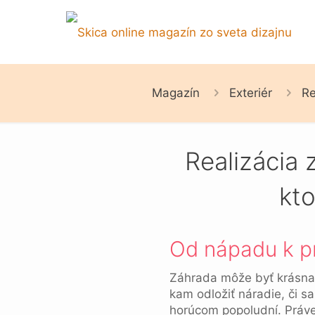
Magazín
Exteriér
Re
Realizácia 
kto
Od nápadu k pr
Záhrada môže byť krásna 
kam odložiť náradie, či s
horúcom popoludní. Práve 