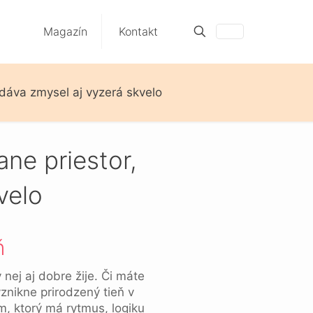
Magazín
Kontakt
ý dáva zmysel aj vyzerá skvelo
ane priestor,
velo
ň
ej aj dobre žije. Či máte
vznikne prirodzený tieň v
m, ktorý má rytmus, logiku