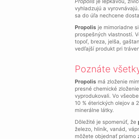
Propolis
je lepkavou, živi
vyhladzujú a vyrovnávajú
sa do úľa nechcene dostal
Propolis
je mimoriadne si
prospešných vlastností. 
topoľ, breza, jelša, gašta
vedľajší produkt pri tráven
Poznáte všetky
Propolis
má zloženie mimo
presné chemické zloženie, 
vyprodukovali. Vo všeobe
10 % éterických olejov a 
minerálne látky.
Dôležité je spomenúť, že
železo, hliník, vanád, vá
môžete objednať priamo 