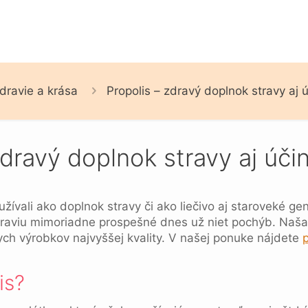
dravie a krása
Propolis – zdravý doplnok stravy aj 
zdravý doplnok stravy aj úč
žívali ako doplnok stravy či ako liečivo aj staroveké ge
draviu mimoriadne prospešné dnes už niet pochýb. Naša
ych výrobkov najvyššej kvality. V našej ponuke nájdete
p
is?