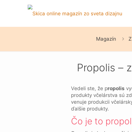
Magazín
Z
Propolis – 
Vedeli ste, že p
ropolis
vyu
produkty včelárstva sú z
venuje produkcii včelársk
ďalšie produkty.
Čo je to propol