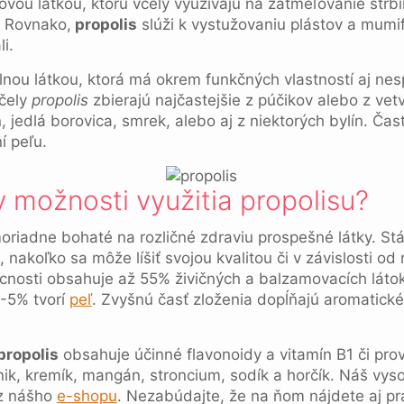
covou látkou, ktorú včely využívajú na zatmeľovanie štrb
. Rovnako,
propolis
slúži k vystužovaniu plástov a mumifi
i.
lnou látkou, ktorá má okrem funkčných vlastností aj nes
Včely
propolis
zbierajú najčastejšie z púčikov alebo z vet
n, jedlá borovica, smrek, alebo aj z niektorých bylín. Čas
í peľu.
 možnosti využitia propolisu?
riadne bohaté na rozličné zdraviu prospešné látky. Stál
nakoľko sa môže líšiť svojou kvalitou či v závislosti od
cnosti obsahuje až 55% živičných a balzamovacích láto
2-5% tvorí
peľ
. Zvyšnú časť zloženia dopĺňajú aromatické 
propolis
obsahuje účinné flavonoidy a vitamín B1 či pro
pnik, kremík, mangán, stroncium, sodík a horčík. Náš vys
z nášho
e-shopu
. Nezabúdajte, že na ňom nájdete aj p