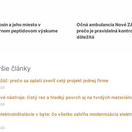
sin a jeho miesto v
Očná ambulancia Nové Z
nom peptidovom výskume
prečo je pravidelná kontr
dôležitá
šie články
kľúč: prečo sa oplatí zveriť celý projekt jednej firme
026
é nástroje: čistý rez a hladký povrch aj na tvrdých materiál
026
ektroinštalácie v byte: čo všetko zahŕňa modernizácia elekt
026