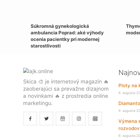
Súkromná gynekologická
Thymo
ambulancia Poprad: aké výhody
moder
ocenia pacientky pri modernej
starostlivosti
Najnov
Skica 🎨 je internetový magazín 🔥
Ploty na 
zaoberajúci sa prevažne dizajnom
6. augusta 2
a novinkami 🔥 z prostredia online
marketingu.
Diamantov
6. augusta 2
Výmena el
rozvodov
6. augusta 2