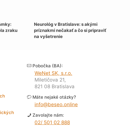
ámky:
Neurológ v Bratislave: s akými
ola zraku
príznakmi nečakať a čo si pripraviť
na vyšetrenie
Pobočka (BA):
WeNet SK, s.r.o.
Miletičova 21,
821 08 Bratislava
och
Máte nejaké otázky?
info@beseo.online
rických
Zavolajte nám:
02/ 501 02 888