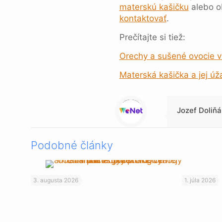
materskú kašičku
alebo 
kontaktovať
.
Prečítajte si tiež:
Orechy a sušené ovocie 
Materská kašička a jej úž
Warning
: Trying to access array offset on null in
/data/1/4/149a9a91-3acc-4306-8eec-62104a76cbc2/skica.online/web/wp-content/themes/betheme-child/includes/content-single.php
on line
286
Jozef Doliňá
Podobné články
3. augusta 2026
1. júla 2026