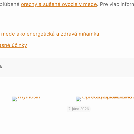
obľúbené
orechy a sušené ovocie v mede
. Pre viac info
v mede ako energetická a zdravá mňamka
asné účinky
k
7. júna 2026