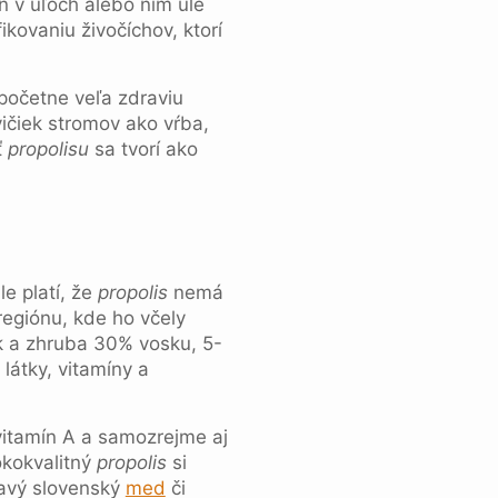
ín v úľoch alebo ním úle
kovaniu živočíchov, ktorí
početne veľa zdraviu
vičiek stromov ako vŕba,
ť
propolisu
sa tvorí ako
e platí, že
propolis
nemá
 regiónu, kde ho včely
k a zhruba 30% vosku, 5-
látky, vitamíny a
vitamín A a samozrejme aj
okokvalitný
propolis
si
ravý slovenský
med
či