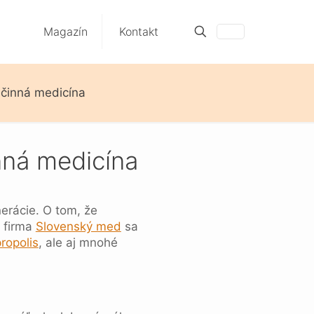
Magazín
Kontakt
účinná medicína
inná medicína
nerácie. O tom, že
 firma
Slovenský med
sa
ropolis
, ale aj mnohé