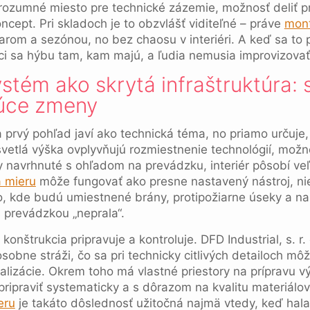
 rozumné miesto pre technické zázemie, možnosť deliť pr
ncept. Pri skladoch je to obzvlášť viditeľné – práve
mont
varom a sezónou, no bez chaosu v interiéri. A keď sa to 
ci sa hýbu tam, kam majú, a ľudia nemusia improvizovať
stém ako skrytá infraštruktúra: 
úce zmeny
prvý pohľad javí ako technická téma, no priamo určuje,
svetlá výška ovplyvňujú rozmiestnenie technológií, možno
 navrhnuté s ohľadom na prevádzku, interiér pôsobí veľ
 mieru
môže fungovať ako presne nastavený nástroj, nie
 to, kde budú umiestnené brány, protipožiarne úseky a na
s prevádzkou „neprala“.
konštrukcia pripravuje a kontroluje. DFD Industrial, s. r.
osobne stráži, čo sa pri technicky citlivých detailoch mô
alizácie. Okrem toho má vlastné priestory na prípravu vý
pripraviť systematicky a s dôrazom na kvalitu materiálov.
eru
je takáto dôslednosť užitočná najmä vtedy, keď ha