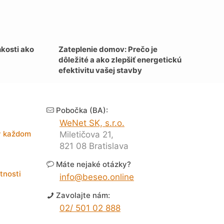
hkosti ako
Zateplenie domov: Prečo je
dôležité a ako zlepšiť energetickú
efektivitu vašej stavby
Pobočka (BA):
WeNet SK, s.r.o.
 v každom
Miletičova 21,
821 08 Bratislava
Máte nejaké otázky?
tnosti
info@beseo.online
Zavolajte nám:
02/ 501 02 888