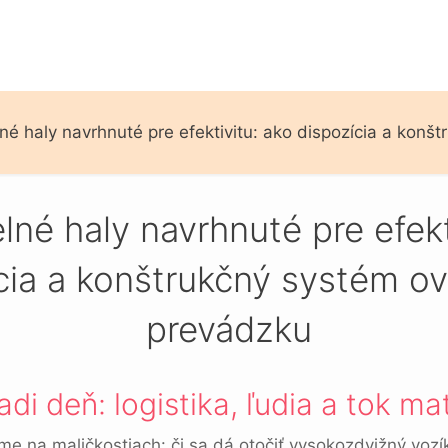
né haly navrhnuté pre efektivitu: ako dispozícia a konš
lné haly navrhnuté pre efekt
cia a konštrukčný systém o
prevádzku
di deň: logistika, ľudia a tok ma
áme na maličkostiach: či sa dá otočiť vysokozdvižný vozí