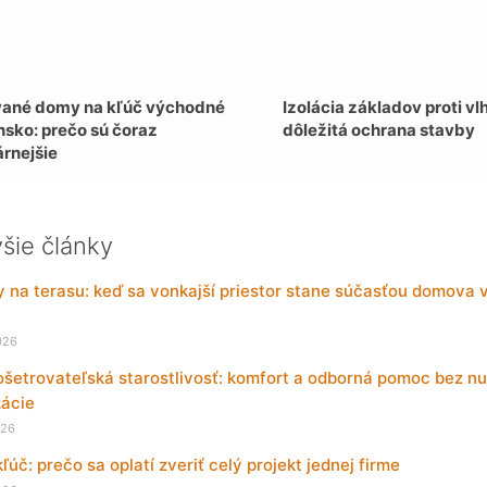
ané domy na kľúč východné
Izolácia základov proti vl
nsko: prečo sú čoraz
dôležitá ochrana stavby
árnejšie
šie články
y na terasu: keď sa vonkajší priestor stane súčasťou domova
026
etrovateľská starostlivosť: komfort a odborná pomoc bez nu
zácie
026
kľúč: prečo sa oplatí zveriť celý projekt jednej firme