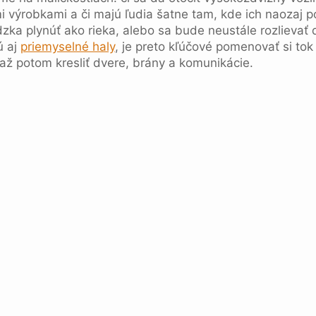
mi výrobkami a či majú ľudia šatne tam, kde ich naozaj p
zka plynúť ako rieka, alebo sa bude neustále rozlievať do
ú aj
priemyselné haly
, je preto kľúčové pomenovať si tok
až potom kresliť dvere, brány a komunikácie.