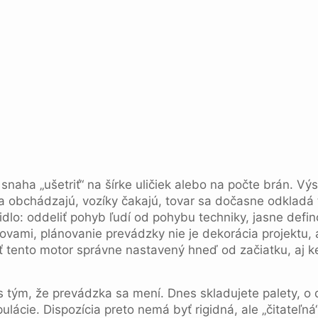
naha „ušetriť“ na šírke uličiek alebo na počte brán. Výs
sa obchádzajú, vozíky čakajú, tovar sa dočasne odkladá
lo: oddeliť pohyb ľudí od pohybu techniky, jasne defi
lovami, plánovanie prevádzky nie je dekorácia projektu, a
ť tento motor správne nastavený hneď od začiatku, aj 
 s tým, že prevádzka sa mení. Dnes skladujete palety, 
ulácie. Dispozícia preto nemá byť rigidná, ale „čitateľná