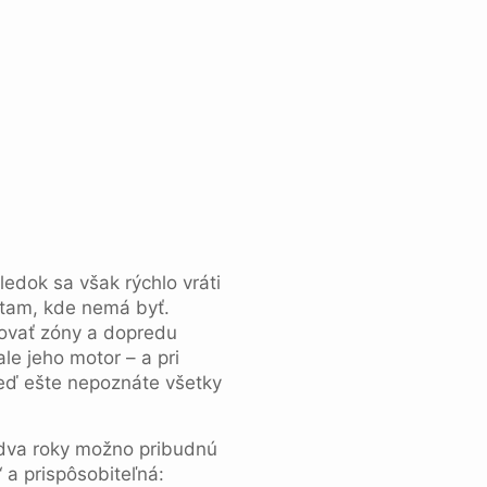
ledok sa však rýchlo vráti
 tam, kde nemá byť.
novať zóny a dopredu
le jeho motor – a pri
keď ešte nepoznáte všetky
o dva roky možno pribudnú
“ a prispôsobiteľná: