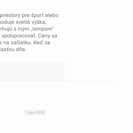
priestory pre šport alebo
hoduje svetlá výška,
rhujú s iným „tempom“
ia spolupracovať. Ceny sa
te na začiatku. Keď sa
časťou dňa.
1. júla 2026