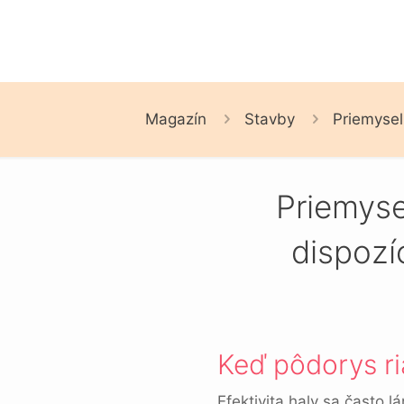
Magazín
Stavby
Priemysel
Priemyse
dispozí
Keď pôdorys ria
Efektivita haly sa často l