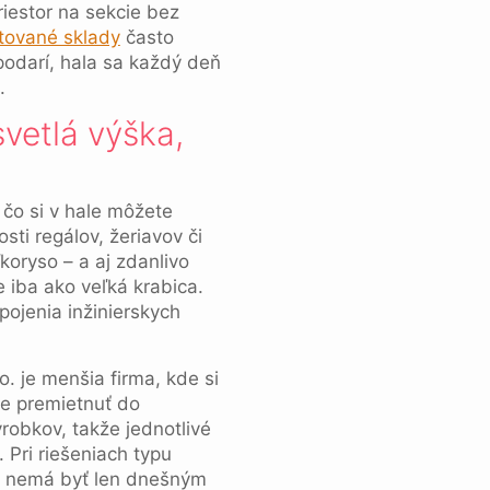
iestor na sekcie bez
ované sklady
často
podarí, hala sa každý deň
.
svetlá výška,
 čo si v hale môžete
sti regálov, žeriavov či
koryso – a aj zdanlivo
 iba ako veľká krabica.
pojenia inžinierskych
 o. je menšia firma, kde si
že premietnuť do
robkov, takže jednotlivé
 Pri riešeniach typu
la nemá byť len dnešným