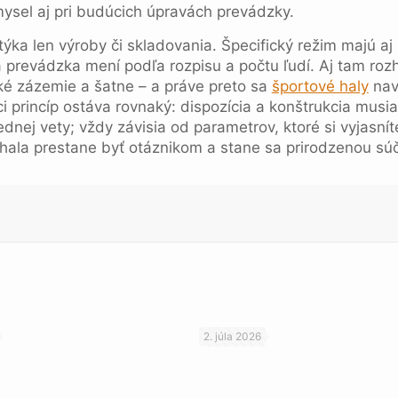
ysel aj pri budúcich úpravách prevádzky.
ýka len výroby či skladovania. Špecifický režim majú aj 
a prevádzka mení podľa rozpisu a počtu ľudí. Aj tam roz
ické zázemie a šatne – a práve preto sa
športové haly
nav
oci princíp ostáva rovnaký: dispozícia a konštrukcia mus
ednej vety; vždy závisia od parametrov, ktoré si vyjasní
 hala prestane byť otáznikom a stane sa prirodzenou sú
2. júla 2026