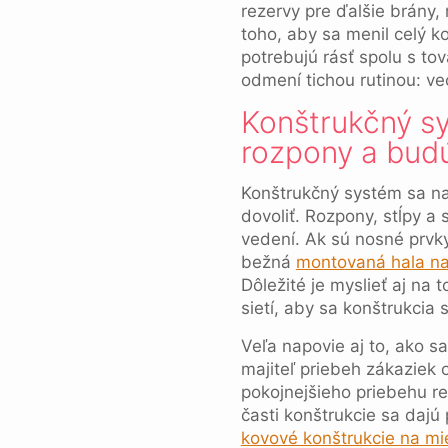
rezervy pre ďalšie brány,
toho, aby sa menil celý ko
potrebujú rásť spolu s to
odmení tichou rutinou: ve
Konštrukčný sy
rozpony a bud
Konštrukčný systém sa na 
dovoliť. Rozpony, stĺpy a 
vedení. Ak sú nosné prvky
bežná
montovaná hala na
Dôležité je myslieť aj na
sietí, aby sa konštrukcia 
Veľa napovie aj to, ako sa 
majiteľ priebeh zákaziek 
pokojnejšieho priebehu re
časti konštrukcie sa dajú 
kovové konštrukcie na mi