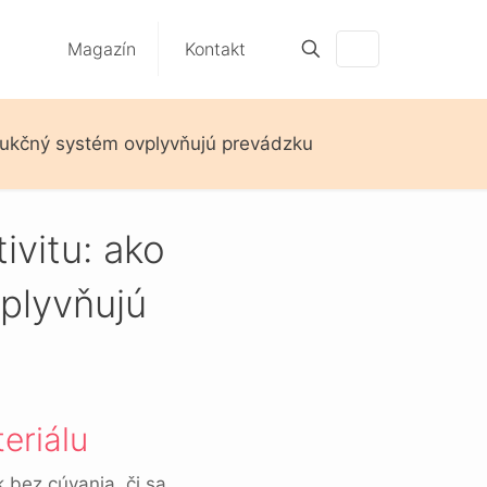
Magazín
Kontakt
trukčný systém ovplyvňujú prevádzku
ivitu: ako
vplyvňujú
teriálu
k bez cúvania, či sa