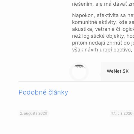
riešením, ale má dávať zm
Napokon, efektivita sa net
komunitné aktivity, kde s
akustika, vetranie či log
než logistické objekty, h
pritom nedajú zhrnúť do j
však návrh urobí poctivo,
Warning
: Trying to access array offset on null in
/data/1/4/149a9a91-3acc-4306-8eec-62104a76cbc2/skica.online/web/wp-content/themes/betheme-child/includes/content-single.php
on line
286
WeNet SK
Podobné články
2. augusta 2026
17. júla 2026