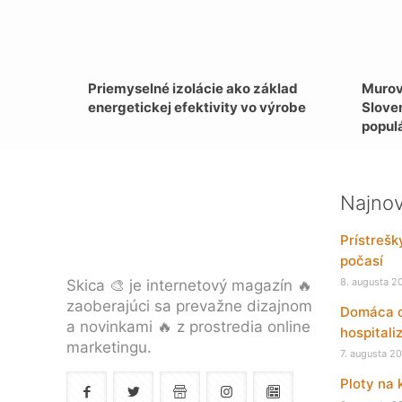
Priemyselné izolácie ako základ
Murov
energetickej efektivity vo výrobe
Slove
popul
Najnov
Prístrešk
počasí
8. augusta 2
Skica 🎨 je internetový magazín 🔥
zaoberajúci sa prevažne dizajnom
Domáca oš
a novinkami 🔥 z prostredia online
hospitali
marketingu.
7. augusta 2
Ploty na 