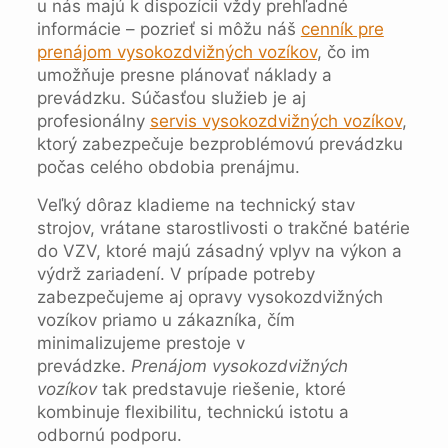
u nás majú k dispozícii vždy prehľadné
informácie – pozrieť si môžu náš
cenník pre
prenájom vysokozdvižných vozíkov
, čo im
umožňuje presne plánovať náklady a
prevádzku. Súčasťou služieb je aj
profesionálny
servis vysokozdvižných vozíkov
,
ktorý zabezpečuje bezproblémovú prevádzku
počas celého obdobia prenájmu.
Veľký dôraz kladieme na technický stav
strojov, vrátane starostlivosti o trakčné batérie
do VZV, ktoré majú zásadný vplyv na výkon a
výdrž zariadení. V prípade potreby
zabezpečujeme aj opravy vysokozdvižných
vozíkov priamo u zákazníka, čím
minimalizujeme prestoje v
prevádzke.
Prenájom vysokozdvižných
vozíkov
tak predstavuje riešenie, ktoré
kombinuje flexibilitu, technickú istotu a
odbornú podporu.