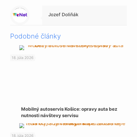
Warning
: Trying to access array offset on null in
/data/1/4/149a9a91-3acc-4306-8eec-62104a76cbc2/skica.online/web/wp-content/themes/betheme-child/includes/content-single.php
on line
286
Jozef Doliňák
Podobné články
18. júla 2026
Mobilný autoservis Košice: opravy auta bez
nutnosti návštevy servisu
18. júla 2026