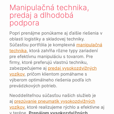
Manipulačná technika,
predaj a dlhodobá
podpora
Popri prenájme ponúkame aj ďalšie riešenia v
oblasti logistiky a skladovej techniky.
Súčasťou portfólia je komplexná
manipulačná
technika
, ktorá zahŕňa rôzne typy zariadení
pre efektívnu manipuláciu s tovarom. Pre
firmy, ktoré preferujú vlastnú techniku,
zabezpečujeme aj
predaj vysokozdvižných
vozíkov
, pričom klientom pomáhame s
výberom optimálneho riešenia podľa ich
prevádzkových potrieb.
Neoddeliteľnou súčasťou našich služieb je
aj
prezúvanie pneumatík vysokozdvižných
vozíkov
, ktoré realizujeme rýchlo a efektívne aj
v teréne.
Prenájom vysokozdvižných