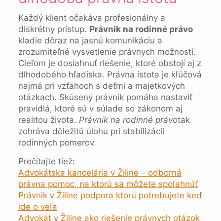
Každý klient očakáva profesionálny a
diskrétny prístup.
Právnik na rodinné právo
kladie dôraz na jasnú komunikáciu a
zrozumiteľné vysvetlenie právnych možností.
Cieľom je dosiahnuť riešenie, ktoré obstojí aj z
dlhodobého hľadiska. Právna istota je kľúčová
najmä pri vzťahoch s deťmi a majetkových
otázkach. Skúsený právnik pomáha nastaviť
pravidlá, ktoré sú v súlade so zákonom aj
realitou života.
Právnik na rodinné právo
tak
zohráva dôležitú úlohu pri stabilizácii
rodinných pomerov.
Prečítajte tiež:
Advokátska kancelária v Žiline – odborná
právna pomoc, na ktorú sa môžete spoľahnúť
Právnik v Žiline podpora ktorú potrebujete keď
ide o veľa
Advokát v Žiline ako riešenie právnych otázok