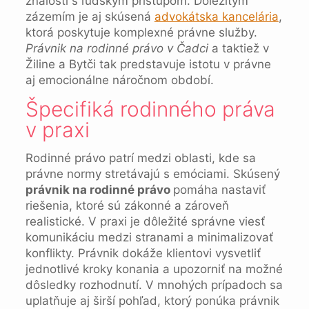
znalosti s ľudským prístupom. Dôležitým
zázemím je aj skúsená
advokátska kancelária
,
ktorá poskytuje komplexné právne služby.
Právnik na rodinné právo v Čadci
a taktiež v
Žiline a Bytči tak predstavuje istotu v právne
aj emocionálne náročnom období.
Špecifiká rodinného práva
v praxi
Rodinné právo patrí medzi oblasti, kde sa
právne normy stretávajú s emóciami. Skúsený
právnik na rodinné právo
pomáha nastaviť
riešenia, ktoré sú zákonné a zároveň
realistické. V praxi je dôležité správne viesť
komunikáciu medzi stranami a minimalizovať
konflikty. Právnik dokáže klientovi vysvetliť
jednotlivé kroky konania a upozorniť na možné
dôsledky rozhodnutí. V mnohých prípadoch sa
uplatňuje aj širší pohľad, ktorý ponúka právnik