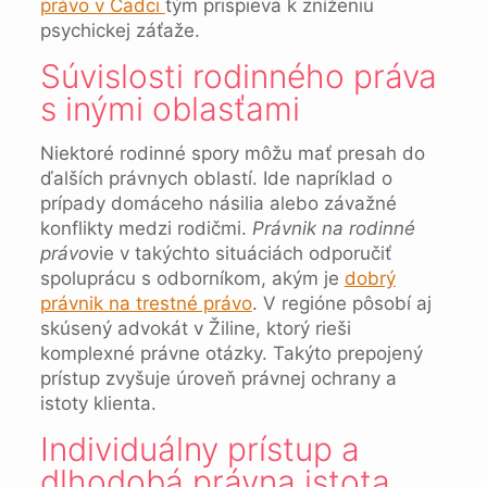
právo v Čadci
tým prispieva k zníženiu
psychickej záťaže.
Súvislosti rodinného práva
s inými oblasťami
Niektoré rodinné spory môžu mať presah do
ďalších právnych oblastí. Ide napríklad o
prípady domáceho násilia alebo závažné
konflikty medzi rodičmi.
Právnik na rodinné
právo
vie v takýchto situáciách odporučiť
spoluprácu s odborníkom, akým je
dobrý
právnik na trest
n
é právo
. V regióne pôsobí aj
skúsený advokát v Žiline, ktorý rieši
komplexné právne otázky. Takýto prepojený
prístup zvyšuje úroveň právnej ochrany a
istoty klienta.
Individuálny prístup a
dlhodobá právna istota