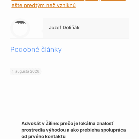
ešte predtým než vzniknú
Warning
: Trying to access array offset on null in
/data/1/4/149a9a91-3acc-4306-8eec-62104a76cbc2/skica.online/web/wp-content/themes/betheme-child/includes/content-single.php
on line
286
Jozef Doliňák
Podobné články
1. augusta 2026
Advokát v Žiline: prečo je lokálna znalosť
prostredia výhodou a ako prebieha spolupráca
od prvého kontaktu