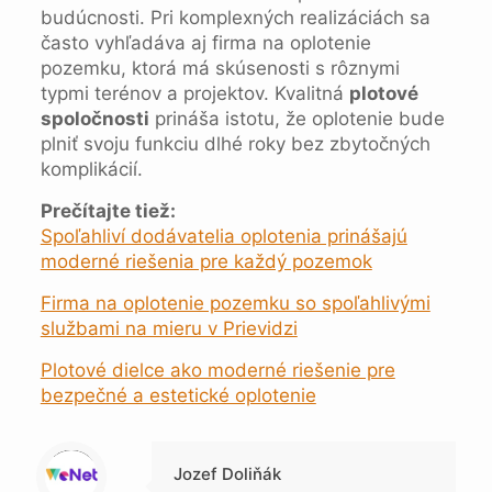
budúcnosti. Pri komplexných realizáciách sa
často vyhľadáva aj firma na oplotenie
pozemku, ktorá má skúsenosti s rôznymi
typmi terénov a projektov. Kvalitná
plotové
spoločnosti
prináša istotu, že oplotenie bude
plniť svoju funkciu dlhé roky bez zbytočných
komplikácií.
Prečítajte tiež:
Spoľahliví dodávatelia oplotenia prinášajú
moderné riešenia pre každý pozemok
Firma na oplotenie pozemku so spoľahlivými
službami na mieru v Prievidzi
Plotové dielce ako moderné riešenie pre
bezpečné a estetické oplotenie
Warning
: Trying to access array offset on null in
/data/1/4/149a9a91-3acc-4306-8eec-62104a76cbc2/skica.online/web/wp-content/themes/betheme-child/includes/content-single.php
on line
286
Jozef Doliňák