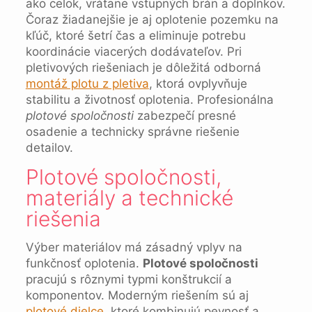
ako celok, vrátane vstupných brán a doplnkov.
Čoraz žiadanejšie je aj oplotenie pozemku na
kľúč, ktoré šetrí čas a eliminuje potrebu
koordinácie viacerých dodávateľov. Pri
pletivových riešeniach je dôležitá odborná
montáž plotu z pletiva
, ktorá ovplyvňuje
stabilitu a životnosť oplotenia. Profesionálna
plotové spoločnosti
zabezpečí presné
osadenie a technicky správne riešenie
detailov.
Plotové spoločnosti,
materiály a technické
riešenia
Výber materiálov má zásadný vplyv na
funkčnosť oplotenia.
Plotové spoločnosti
pracujú s rôznymi typmi konštrukcií a
komponentov. Moderným riešením sú aj
plotové dielce
, ktoré kombinujú pevnosť a