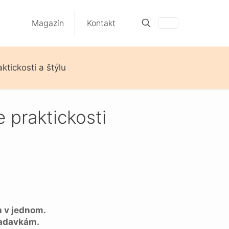
Magazín
Kontakt
ktickosti a štýlu
 praktickosti
n v jednom.
iadavkám.