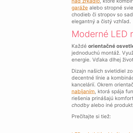
nad zrkadlo
, ktoré kombi
garáže
alebo stropné svie
chodieb či stropov so sa
elegantný a čistý vzhľad.
Moderné LED ri
Každé
orientačné osvet
jednoduchú montáž. Využív
energie. Vďaka dlhej život
Dizajn našich svietidiel z
decentné línie a kombiná
kancelárií. Okrem orienta
nabíjaním
, ktorá spája fu
riešenia prinášajú komfo
chodby
alebo iné produkt
Prečítajte si tiež: