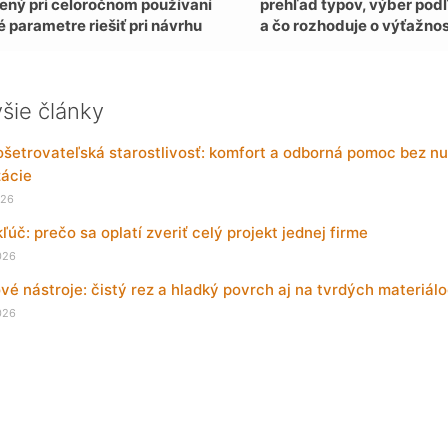
ený pri celoročnom používaní
prehľad typov, výber podľ
é parametre riešiť pri návrhu
a čo rozhoduje o výťažnos
šie články
etrovateľská starostlivosť: komfort a odborná pomoc bez nu
zácie
026
kľúč: prečo sa oplatí zveriť celý projekt jednej firme
026
é nástroje: čistý rez a hladký povrch aj na tvrdých materiál
026