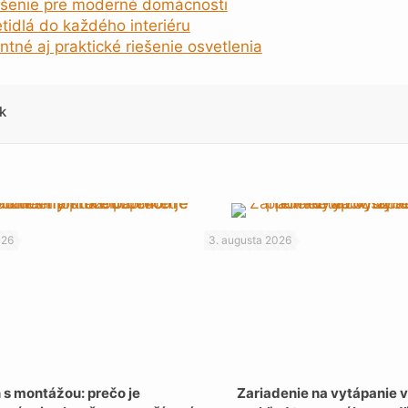
riešenie pre moderné domácnosti
idlá do každého interiéru
ntné aj praktické riešenie osvetlenia
k
026
3. augusta 2026
 s montážou: prečo je
Zariadenie na vytápanie 