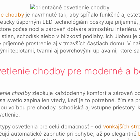
nie chodby
je navrhnuté tak, aby spĺňalo funkčné aj est
ticky úsporným LED technológiám poskytuje príjemné, j
estore počas noci a zároveň dotvára atmosféru interiéru.
stien, schodísk alebo v blízkosti podlahy. Ich úlohou je
e príjemné prostredie aj v tmavších častiach domu. V n
nými teplotami, tvarmi aj povrchovými úpravami, ktoré 
vetlenie chodby pre moderné a 
lenie chodby
zlepšuje každodenný komfort a zároveň po
svetlo zapína len vtedy, keď je to potrebné, čím sa pr
nou voľbou pre chodby, schodiská aj vstupné priestory, 
etlenie.
typy osvetlenia pre celú domácnosť – od
vonkajších str
čujú automatické zapnutie pri pohybe, až po elegantné