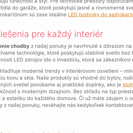
nujú funkčnosť a štýl. Pre technické priestory odporúč
tidlá do garáže, ktoré poskytujú jasné a rovnomerné sve
drokartónom sú zase ideálne
LED bodovky do sadrokart
ešenia pre každý interiér
lenie chodby
z našej ponuky je navrhnuté s dôrazom na k
ame technológie, ktoré poskytujú stabilné svetlo bez b
nosti LED zdrojov ide o investíciu, ktorá sa zákazníkovi r
ohľadňuje moderné trendy v interiérovom osvetlení – mini
ciu kovu a skla. Naše produkty sú vhodné do bytov, rod
čných svetiel ponúkame aj praktické doplnky, ako je
stol
nkčnosť s moderným dizajnom. Bez ohľadu na typ priestoru
rt a estetiku do každého domova. Či už máte záujem o
o
y z našej ponuky, neváhajte nás kedykoľvek kontaktovať