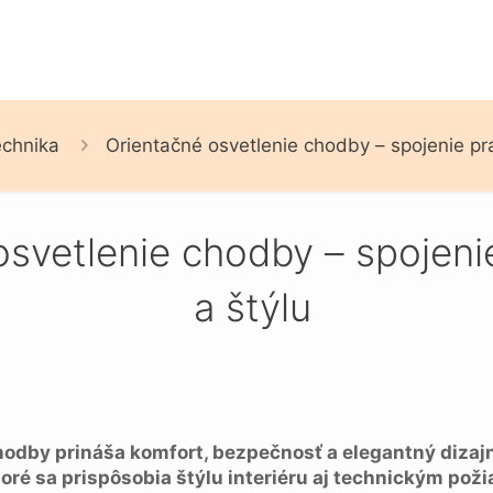
chnika
Orientačné osvetlenie chodby – spojenie pra
svetlenie chodby – spojenie
a štýlu
hodby prináša komfort, bezpečnosť a elegantný dizaj
oré sa prispôsobia štýlu interiéru aj technickým pož