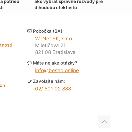
a potrieb
ako vybrať správne rozvody pre
ti
dlhodobú efektivitu
Pobočka (BA):
WeNet SK, s.r.o.
tnosti
Miletičova 21,
821 08 Bratislava
Máte nejaké otázky?
info@beseo.online
Zavolajte nám:
och
02/ 501 02 888