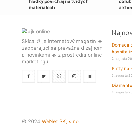
hladký povrch aj na tvrdých
obľúb
materiáloch
a ktor
Najnov
Skica 🎨 je internetový magazín 🔥
Domáca oš
zaoberajúci sa prevažne dizajnom
hospitali
a novinkami 🔥 z prostredia online
7. augusta 2
marketingu.
Ploty na 
6. augusta 2
Diamantov
6. augusta 2
© 2024
WeNet SK, s.r.o.