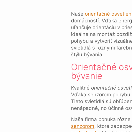
Naše
orientačné osvetle
domácností. Vďaka energe
uľahčuje orientáciu v pri
ideálne na montáž pozdĺž 
pohybu a vytvoriť vizuáln
svietidlá s rôznymi fareb
štýlu bývania.
Orientačné os
bývanie
Kvalitné
orientačné osvet
Vďaka senzorom pohybu sa 
Tieto svietidlá sú obľúbe
nenápadné, no účinné osv
Naša firma ponúka rôzne 
senzorom
, ktoré zabezpe