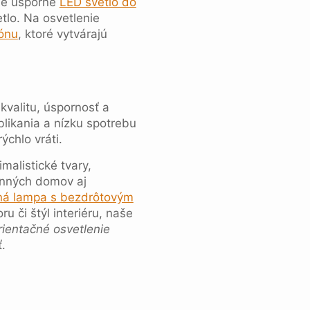
ame úsporné
LED svetlo do
tlo. Na osvetlenie
ónu
, ktoré vytvárajú
valitu, úspornosť a
likania a nízku spotrebu
ýchlo vráti.
malistické tvary,
inných domov aj
ná lampa s bezdrôtovým
 či štýl interiéru, naše
rientačné osvetlenie
.