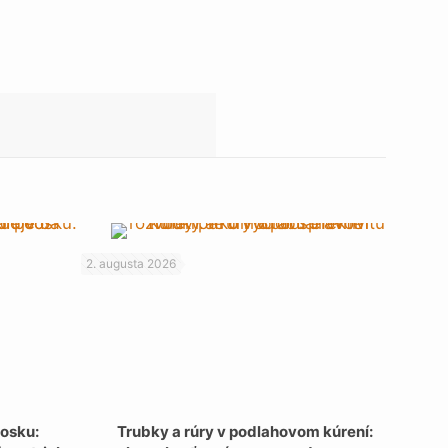
2. augusta 2026
vosku:
Trubky a rúry v podlahovom kúrení: