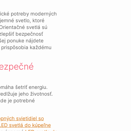
etické potreby moderných
emné svetlo, ktoré
 Orientačné svetlá sú
 zlepšiť bezpečnosť
ašej ponuke nájdete
sa prispôsobia každému
bezpečné
máha šetriť energiu.
edlžuje jeho životnosť.
kde je potrebné
opných svietidiel so
LED svetlá do kúpeľne