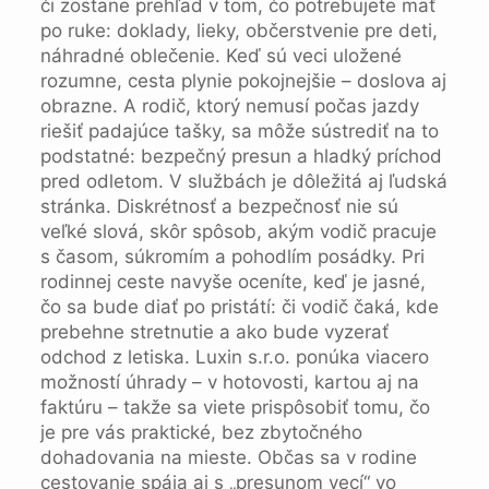
či zostane prehľad v tom, čo potrebujete mať
po ruke: doklady, lieky, občerstvenie pre deti,
náhradné oblečenie. Keď sú veci uložené
rozumne, cesta plynie pokojnejšie – doslova aj
obrazne. A rodič, ktorý nemusí počas jazdy
riešiť padajúce tašky, sa môže sústrediť na to
podstatné: bezpečný presun a hladký príchod
pred odletom. V službách je dôležitá aj ľudská
stránka. Diskrétnosť a bezpečnosť nie sú
veľké slová, skôr spôsob, akým vodič pracuje
s časom, súkromím a pohodlím posádky. Pri
rodinnej ceste navyše oceníte, keď je jasné,
čo sa bude diať po pristátí: či vodič čaká, kde
prebehne stretnutie a ako bude vyzerať
odchod z letiska. Luxin s.r.o. ponúka viacero
možností úhrady – v hotovosti, kartou aj na
faktúru – takže sa viete prispôsobiť tomu, čo
je pre vás praktické, bez zbytočného
dohadovania na mieste. Občas sa v rodine
cestovanie spája aj s „presunom vecí“ vo