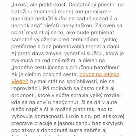
„luxus“, ale praktickosť. Dostatočný priestor na
batožinu znamená menej kompromisov –
napríklad netlačiť kufor na zadné sedadlá a
nepodkladať dieťaťu nohy taškou. Zároveň sa
oplatí myslieť aj na to, ako bude prebiehať
samotné vyloženie pred terminálom: rýchlo,
prehľadne a bez pobehovania medzi autami.
Aj preto dáva zmysel vybrať si službu, ktorá je
zvyknutá na rodinný režim, a nielen na
„jedného cestujúceho s príručnou batožinou“.
Ak je cieľom pokojná cesta,
odvoz na letisko
Viedeň
by mal stáť na spoľahlivosti, nie na
improvizácii. Pri rodinách sa často riešia aj
drobnosti, ktoré v súčte spravia veľký rozdiel:
kde sa na chvíľu nadýchnuť, či sa dá v aute
niečo napiť a či je možné platiť tak, ako to
vyhovuje domácnosti. Luxin s.r.o. pri letiskovej
preprave pracuje s jasnou cenou bez skrytých
poplatkov a dohodnutá suma zahŕňa aj