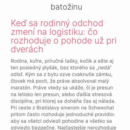
batožinu
Keď sa rodinný odchod
zmení na logistiku: čo
rozhoduje o pohode už pri
dverách
Rodina, kufre, príručné tašky, kočík a ešte aj
ten posledný plyšák, bez ktorého sa „nedá“
odísť. Kým sa z bytu ozve cvaknutie zámku,
človek má pocit, že práve absolvoval malý
maratón. Práve vtedy sa ukáže, či je presun
na letisko len presun, alebo ďalšia stresová
disciplína, pri ktorej sa doháňa čas aj nálada.
Pri ceste z Bratislavy smerom na Schwechat
pritom často rozhoduje jednoduché pravidlo:
aby sa všetci odviezli pohodlne a všetko sa
odviezlo bezpečne. Najčastejšie nerozhoduje