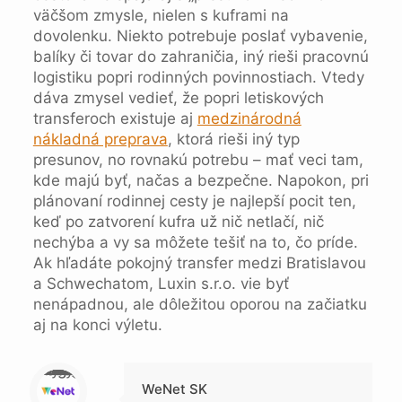
väčšom zmysle, nielen s kuframi na
dovolenku. Niekto potrebuje poslať vybavenie,
balíky či tovar do zahraničia, iný rieši pracovnú
logistiku popri rodinných povinnostiach. Vtedy
dáva zmysel vedieť, že popri letiskových
transferoch existuje aj
medzinárodná
nákladná preprava
, ktorá rieši iný typ
presunov, no rovnakú potrebu – mať veci tam,
kde majú byť, načas a bezpečne. Napokon, pri
plánovaní rodinnej cesty je najlepší pocit ten,
keď po zatvorení kufra už nič netlačí, nič
nechýba a vy sa môžete tešiť na to, čo príde.
Ak hľadáte pokojný transfer medzi Bratislavou
a Schwechatom, Luxin s.r.o. vie byť
nenápadnou, ale dôležitou oporou na začiatku
aj na konci výletu.
Warning
: Trying to access array offset on null in
/data/1/4/149a9a91-3acc-4306-8eec-62104a76cbc2/skica.online/web/wp-content/themes/betheme-child/includes/content-single.php
on line
286
WeNet SK