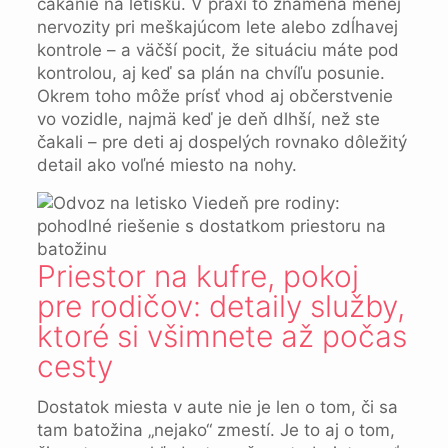
čakanie na letisku. V praxi to znamená menej
nervozity pri meškajúcom lete alebo zdĺhavej
kontrole – a väčší pocit, že situáciu máte pod
kontrolou, aj keď sa plán na chvíľu posunie.
Okrem toho môže prísť vhod aj občerstvenie
vo vozidle, najmä keď je deň dlhší, než ste
čakali – pre deti aj dospelých rovnako dôležitý
detail ako voľné miesto na nohy.
Priestor na kufre, pokoj
pre rodičov: detaily služby,
ktoré si všimnete až počas
cesty
Dostatok miesta v aute nie je len o tom, či sa
tam batožina „nejako“ zmestí. Je to aj o tom,