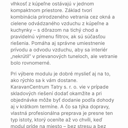
vlhkosť z kúpeľne ostávajú v jednom
kompaktnom priestore. Základ tvorí
kombinácia prirodzeného vetrania cez okná a
cielene odvádzaného vzduchu z kúpeľne a
kuchynky – s dôrazom na tichý chod a
pravidelnú výmenu filtrov, ak sú súčasťou
riešenia. Pomáha aj správne umiestnenie
prívodu a odvodu vzduchu, aby sa interiér
„nekrútil“ v prievanových tuneloch, ale vetranie
bolo rovnomerné.
Pri výbere modulu je dobré myslieť aj na to,
ako rýchlo sa k vám dostane.
KaravanCentrum Tatry s. r. o. vie v prípade
skladových riešení dodať okamžite a pri
objednávke môže byť dodanie podľa dohody
aj v krátkom termíne. A čo sa týka dopravy,
vlastná profesionálna preprava je presne ten
typ istoty, ktorý oceníte až vo chvíli, keď
modul príde na miesto – bez stresu a bez