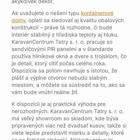
akýkoľvek dekor.
Ak uvažujete o riešení typu
kontajnerové
domy
, oplatí sa sledovať aj kvalitu obalových
konštrukcií – práve tá rozhodne, či bude
interiér stabilný z hľadiska teploty aj hluku.
KaravanCentrum Tatry s. r. o. pracuje so
sendvičovými PIR panelmi a v štandarde
používa hliníkové okná a dvere s trojsklom, čo
je detail, ktorý cítiť počas celého roka.
Dispozícia sa potom navrhuje s istotou, že
plášť a výplne otvorov nebudú slabým
miestom, a môžete sa sústrediť na to, ako sa
vám bude vnútri reálne žiť.
K dispozícii je aj praktická výhoda pre
nerozhodných: KaravanCentrum Tatry s. r. o.
má veľký showroom so skladom, kde býva
pripravených viac než dvadsať kusov, takže si
viete lepšie predstaviť mierku a detaily, ktoré
sa na fotkách strácajú. Niekedy práve to