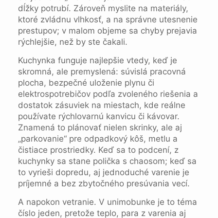
dĺžky potrubí. Zároveň myslite na materiály,
ktoré zvládnu vlhkosť, a na správne utesnenie
prestupov; v malom objeme sa chyby prejavia
rýchlejšie, než by ste čakali.
Kuchynka funguje najlepšie vtedy, keď je
skromná, ale premyslená: súvislá pracovná
plocha, bezpečné uloženie plynu či
elektrospotrebičov podľa zvoleného riešenia a
dostatok zásuviek na miestach, kde reálne
používate rýchlovarnú kanvicu či kávovar.
Znamená to plánovať nielen skrinky, ale aj
„parkovanie“ pre odpadkový kôš, metlu a
čistiace prostriedky. Keď sa to podcení, z
kuchynky sa stane polička s chaosom; keď sa
to vyrieši dopredu, aj jednoduché varenie je
príjemné a bez zbytočného presúvania vecí.
A napokon vetranie. V unimobunke je to téma
číslo jeden, pretože teplo, para z varenia aj