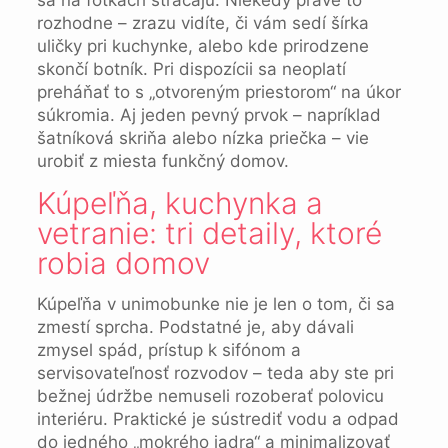
rozhodne – zrazu vidíte, či vám sedí šírka
uličky pri kuchynke, alebo kde prirodzene
skončí botník. Pri dispozícii sa neoplatí
preháňať to s „otvoreným priestorom“ na úkor
súkromia. Aj jeden pevný prvok – napríklad
šatníková skriňa alebo nízka priečka – vie
urobiť z miesta funkčný domov.
Kúpeľňa, kuchynka a
vetranie: tri detaily, ktoré
robia domov
Kúpeľňa v unimobunke nie je len o tom, či sa
zmestí sprcha. Podstatné je, aby dávali
zmysel spád, prístup k sifónom a
servisovateľnosť rozvodov – teda aby ste pri
bežnej údržbe nemuseli rozoberať polovicu
interiéru. Praktické je sústrediť vodu a odpad
do jedného „mokrého jadra“ a minimalizovať