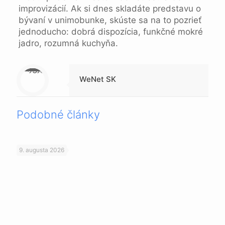
improvizácií. Ak si dnes skladáte predstavu o
bývaní v unimobunke, skúste sa na to pozrieť
jednoducho: dobrá dispozícia, funkčné mokré
jadro, rozumná kuchyňa.
Warning
: Trying to access array offset on null in
/data/1/4/149a9a91-3acc-4306-8eec-62104a76cbc2/skica.online/web/wp-content/themes/betheme-child/includes/content-single.php
on line
286
WeNet SK
Podobné články
9. augusta 2026