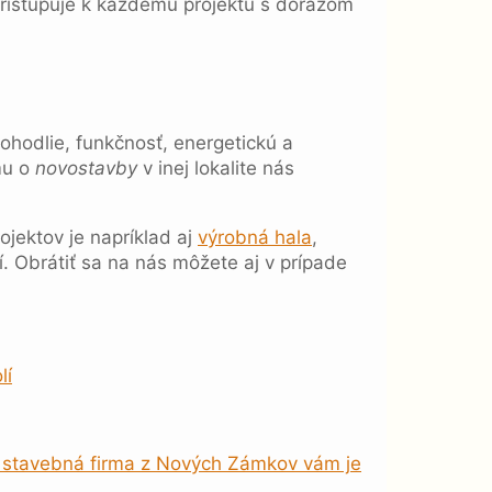
pristupuje k každému projektu s dôrazom
ohodlie, funkčnosť, energetickú a
mu o
novostavby
v inej lokalite nás
ojektov je napríklad aj
výrobná hala
,
 Obrátiť sa na nás môžete aj v prípade
lí
a stavebná firma z Nových Zámkov vám je