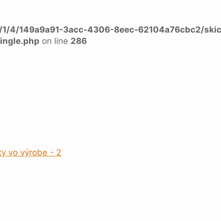
a/1/4/149a9a91-3acc-4306-8eec-62104a76cbc2/skic
ingle.php
on line
286