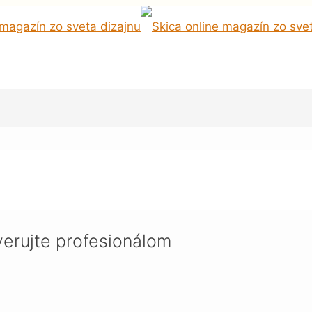
sionálom
erujte profesionálom