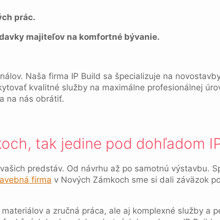
ých prác.
davky majiteľov na komfortné bývanie.
álov. Naša firma IP Build sa špecializuje na novostavb
ytovať kvalitné služby na maximálne profesionálnej úro
 na nás obrátiť.
ch, tak jedine pod dohľadom IP
vašich predstáv. Od návrhu až po samotnú výstavbu. Sp
tavebná firma
v Nových Zámkoch sme si dali záväzok pos
ch materiálov a zručná práca, ale aj komplexné služby a p