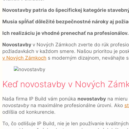
Novostavby patria do špecifickej kategórie stavebn
Musia spĺňať dôležité bezpečnostné nároky aj požia
Ich realizáciu je vhodné prenechať na profesionálov.
Novostavby
v Nových Zámkoch zverte do rúk profesion
požiadavkách v každom smere. Našou prioritou je posk
v Nových Zámkoch
s moderným dizajnom, neváhajte sa
Keď novostavby v Nových Zámko
Naša firma IP Build vám ponúka
novostavby
na mieru 
novostavby
na maximálne profesionálne úrovni. Ako
s
odlíšia od konkurencie.
To, čo odlišuje IP Build, nie je len používanie kvalitný