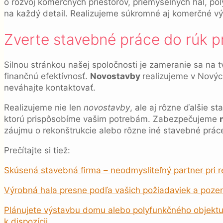
o rozvoj komerčných priestorov, priemyselných hál, p
na každý detail. Realizujeme súkromné aj komerčné vý
Zverte stavebné práce do rúk p
Silnou stránkou našej spoločnosti je zameranie sa na 
finančnú efektívnosť.
Novostavby
realizujeme v Nový
neváhajte kontaktovať.
Realizujeme nie len
novostavby
, ale aj rôzne ďalšie s
ktorú prispôsobíme vašim potrebám. Zabezpečujeme
záujmu o rekonštrukcie alebo rôzne iné stavebné práce
Prečítajte si tiež:
Skúsená stavebná firma – neodmysliteľný partner pri 
Výrobná hala presne podľa vašich požiadaviek a poz
Plánujete výstavbu domu alebo polyfunkčného objektu
k dispozícii