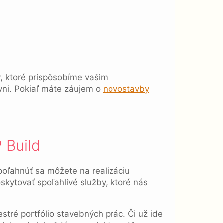
y, ktoré prispôsobíme vašim
vni. Pokiaľ máte záujem o
novostavby
 Build
oľahnúť sa môžete na realizáciu
kytovať spoľahlivé služby, ktoré nás
estré portfólio stavebných prác. Či už ide