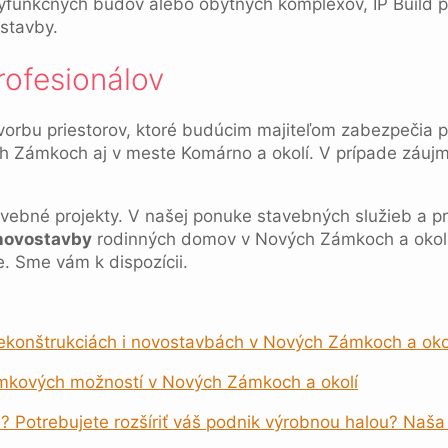
olyfunkčných budov alebo obytných komplexov, IP Build 
stavby.
rofesionálov
tvorbu priestorov, ktoré budúcim majiteľom zabezpečia p
ch Zámkoch aj v meste Komárno a okolí. V prípade záuj
tavebné projekty. V našej ponuke stavebných služieb a pr
novostavby
rodinných domov v Nových Zámkoch a okolí.
. Sme vám k dispozícii.
rekonštrukciách i novostavbách v Nových Zámkoch a oko
emkových možností v Nových Zámkoch a okolí
? Potrebujete rozšíriť váš podnik výrobnou halou? Naš