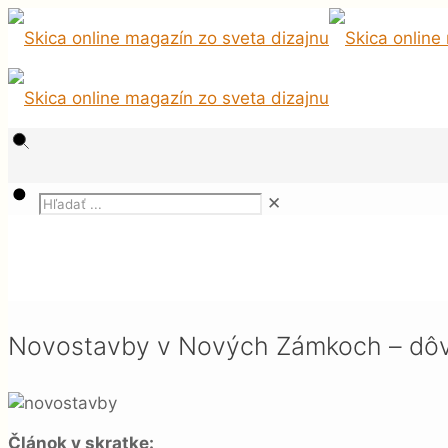
✕
Magazín
Stavby
Novostavby v Nových Zámkoch – dôverujte profe
Novostavby v Nových Zámkoch – dôv
Článok v skratke: