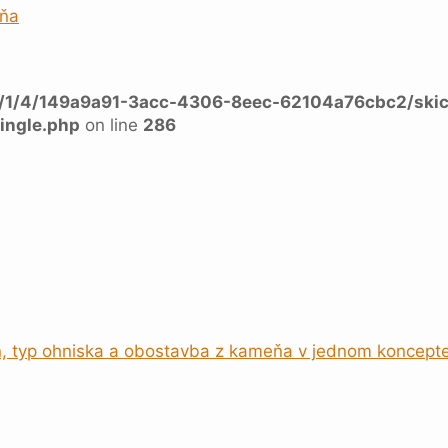
ŕňa
a/1/4/149a9a91-3acc-4306-8eec-62104a76cbc2/skic
ingle.php
on line
286