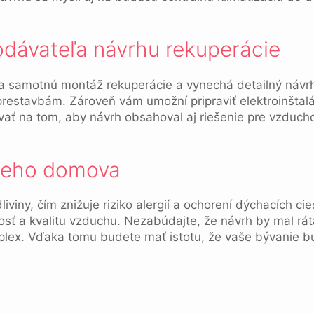
dodávateľa návrhu rekuperácie
 na samotnú montáž rekuperácie a vynechá detailný náv
restavbám. Zároveň vám umožní pripraviť elektroinštal
 trvať na tom, aby návrh obsahoval aj riešenie pre vzdu
šieho domova
iviny, čím znižuje riziko alergií a ochorení dýchacích ci
osť a kvalitu vzduchu. Nezabúdajte, že návrh by mal ráta
plex. Vďaka tomu budete mať istotu, že vaše bývanie bu