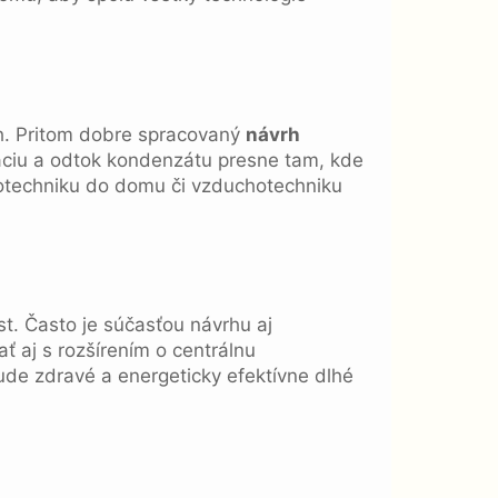
rh. Pritom dobre spracovaný
návrh
áciu a odtok kondenzátu presne tam, kde
chotechniku do domu či vzduchotechniku
est. Často je súčasťou návrhu aj
ť aj s rozšírením o centrálnu
de zdravé a energeticky efektívne dlhé