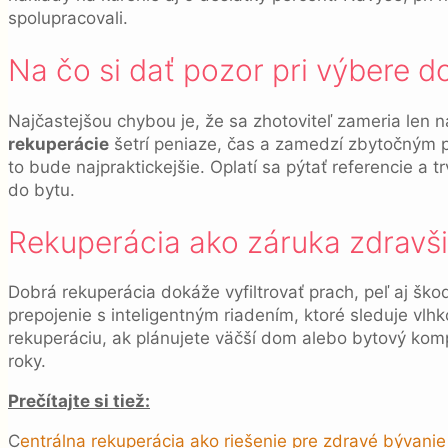
spolupracovali.
Na čo si dať pozor pri výbere 
Najčastejšou chybou je, že sa zhotoviteľ zameria len
rekuperácie
šetrí peniaze, čas a zamedzí zbytočným p
to bude najpraktickejšie. Oplatí sa pýtať referencie a
do bytu.
Rekuperácia ako záruka zdrav
Dobrá rekuperácia dokáže vyfiltrovať prach, peľ aj škodl
prepojenie s inteligentným riadením, ktoré sleduje vlhk
rekuperáciu, ak plánujete väčší dom alebo bytový kom
roky.
Prečítajte si tiež:
C
entrálna rekuperácia ako riešenie pre zdravé bývanie