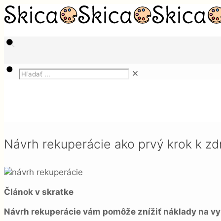
✕
Magazín
Chladenie a vykurovanie
Návrh rekuperácie ako prvý krok k zdravému býv
Návrh rekuperácie ako prvý krok k z
Článok v skratke
Návrh rekuperácie vám pomôže znížiť náklady na vyku