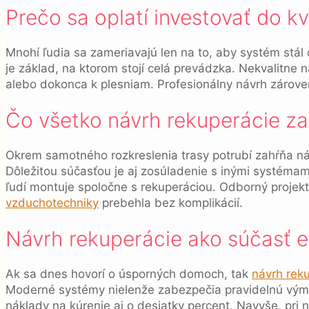
Prečo sa oplatí investovať do k
Mnohí ľudia sa zameriavajú len na to, aby systém stál
je základ, na ktorom stojí celá prevádzka. Nekvalit
alebo dokonca k plesniam. Profesionálny návrh zárove
Čo všetko návrh rekuperácie z
Okrem samotného rozkreslenia trasy potrubí zahŕňa ná
Dôležitou súčasťou je aj zosúladenie s inými systémam
ľudí montuje spoločne s rekuperáciou. Odborný projek
vzduchotechniky
prebehla bez komplikácií.
Návrh rekuperácie ako súčasť 
Ak sa dnes hovorí o úsporných domoch, tak
návrh rek
Moderné systémy nielenže zabezpečia pravidelnú vým
náklady na kúrenie aj o desiatky percent. Navyše, pri 