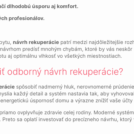
čí dlhodobú úsporu aj komfort.
ých profesionálov.
bytu,
návrh rekuperácie
patrí medzi najdôležitejšie roz
m návrhom predísť mnohým chybám, ktoré by vás neskôr 
otu aj optimálnu vlhkosť vo všetkých miestnostiach.
biť odborný návrh rekuperácie?
erácie
spôsobiť nadmerný hluk, nerovnomerné prúdenie 
myslia každý detail a systém nastavia tak, aby vyhovov
energetickú úspornosť domu a výrazne znížiť vaše účty 
priamo ovplyvňuje zdravie celej rodiny. Moderné systémy f
Preto sa oplatí investovať do precízneho návrhu, ktorý 