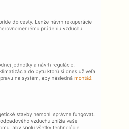
príde do cesty. Lenže návrh rekuperácie
u, nerovnomernému prúdeniu vzduchu
dnej jednotky a návrh regulácie.
limatizácia do bytu ktorú si dnes už veľa
rípravu na systém, aby následná
montáž
getické stavby nemohli správne fungovať.
 odpadového vzduchu znížia vaše
domu, aby spolu všetky technológie