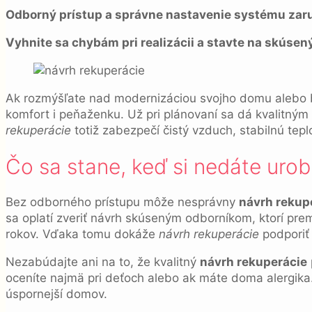
Odborný prístup a správne nastavenie systému zaru
Vyhnite sa chybám pri realizácii a stavte na skúsen
Ak rozmýšľate nad modernizáciou svojho domu alebo 
komfort i peňaženku. Už pri plánovaní sa dá kvalitný
rekuperácie
totiž zabezpečí čistý vzduch, stabilnú tepl
Čo sa stane, keď si nedáte uro
Bez odborného prístupu môže nesprávny
návrh rekup
sa oplatí zveriť návrh skúseným odborníkom, ktorí pre
rokov. Vďaka tomu dokáže
návrh rekuperácie
podporiť 
Nezabúdajte ani na to, že kvalitný
návrh rekuperácie
oceníte najmä pri deťoch alebo ak máte doma alergika. 
úspornejší domov.