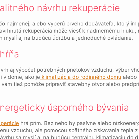
valitného návrhu rekuperácie
 čo najmenej, alebo vyberú prvého dodávateľa, ktorý im 
ne navrhnutá rekuperácia môže viesť k nadmernému hluk
ň myslí aj na budúcu údržbu a jednoduché ovládanie.
ahŕňa
vrh aj výpočet potrebných prietokov vzduchu, výber vho
i v dome, ako je
klimatizácia do rodinného domu
alebo k
t vám tiež pomôže pripraviť stavebný otvor alebo predp
energeticky úsporného bývania
uperácie
hrá prím. Bez neho by pasívne alebo nízkoener
enu vzduchu, ale pomocou spätného získavania tepla z
návrhu sa myslí aj na budúcu centrálnu klimatizáciu do 