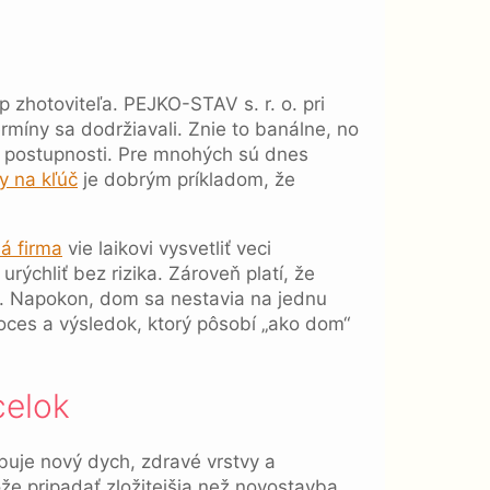
 zhotoviteľa. PEJKO-STAV s. r. o. pri
míny sa dodržiavali. Znie to banálne, no
ej postupnosti. Pre mnohých sú dnes
 na kľúč
je dobrým príkladom, že
á firma
vie laikovi vysvetliť veci
rýchliť bez rizika. Zároveň platí, že
vy. Napokon, dom sa nestavia na jednu
oces a výsledok, ktorý pôsobí „ako dom“
celok
buje nový dych, zdravé vrstvy a
ôže pripadať zložitejšia než novostavba,