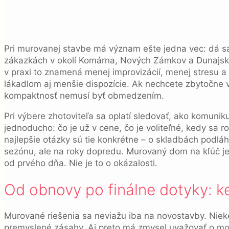
Pri murovanej stavbe má význam ešte jedna vec: dá sa 
zákazkách v okolí Komárna, Nových Zámkov a Dunajskej 
v praxi to znamená menej improvizácií, menej stresu a 
lákadlom aj menšie dispozície. Ak nechcete zbytočne 
kompaktnosť nemusí byť obmedzením.
Pri výbere zhotoviteľa sa oplatí sledovať, ako komunik
jednoducho: čo je už v cene, čo je voliteľné, kedy sa r
najlepšie otázky sú tie konkrétne – o skladbách podlá
sezónu, ale na roky dopredu. Murovaný dom na kľúč je 
od prvého dňa. Nie je to o okázalosti.
Od obnovy po finálne dotyky: k
Murované riešenia sa neviažu iba na novostavby. Nieke
premyslené zásahy. Aj preto má zmysel uvažovať o mo