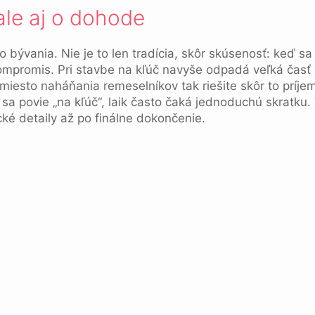
 ale aj o dohode
ývania. Nie je to len tradícia, skôr skúsenosť: keď sa 
kompromis. Pri stavbe na kľúč navyše odpadá veľká časť
miesto naháňania remeselníkov tak riešite skôr to príje
 sa povie „na kľúč“, laik často čaká jednoduchú skratku.
ké detaily až po finálne dokončenie.