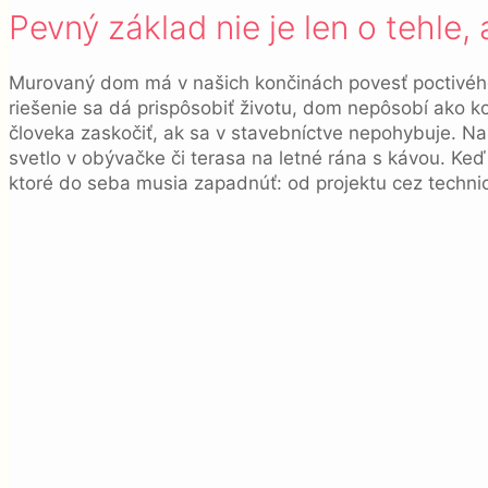
Pevný základ nie je len o tehle,
Murovaný dom má v našich končinách povesť poctivého b
riešenie sa dá prispôsobiť životu, dom nepôsobí ako 
človeka zaskočiť, ak sa v stavebníctve nepohybuje. Na
svetlo v obývačke či terasa na letné rána s kávou. Keď
ktoré do seba musia zapadnúť: od projektu cez technic