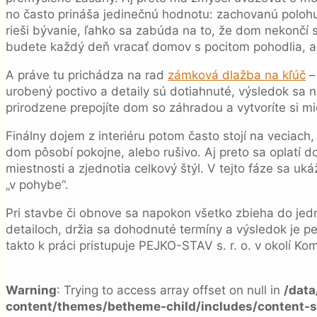
no často prináša jedinečnú hodnotu: zachovanú polohu
rieši bývanie, ľahko sa zabúda na to, že dom nekončí 
budete každý deň vracať domov s pocitom pohodlia, a
A práve tu prichádza na rad
zámková dlažba na kľúč
–
urobený poctivo a detaily sú dotiahnuté, výsledok sa 
prirodzene prepojíte dom so záhradou a vytvoríte si mi
Finálny dojem z interiéru potom často stojí na veciach,
dom pôsobí pokojne, alebo rušivo. Aj preto sa oplatí do
miestnosti a zjednotia celkový štýl. V tejto fáze sa uk
„v pohybe“.
Pri stavbe či obnove sa napokon všetko zbieha do jed
detailoch, držia sa dohodnuté termíny a výsledok je p
takto k práci pristupuje PEJKO-STAV s. r. o. v okolí 
Warning
: Trying to access array offset on null in
/dat
content/themes/betheme-child/includes/content-s