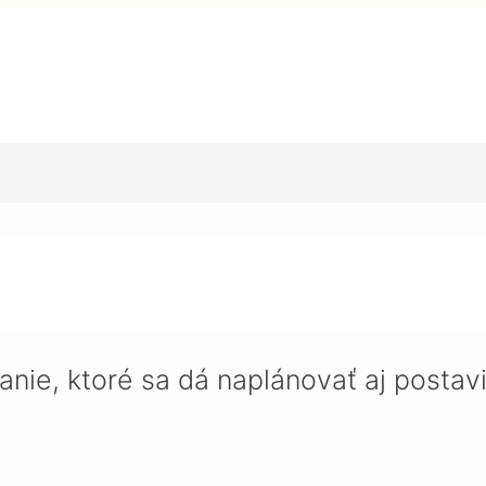
a dá naplánovať aj postaviť bez stresu
nie, ktoré sa dá naplánovať aj postavi