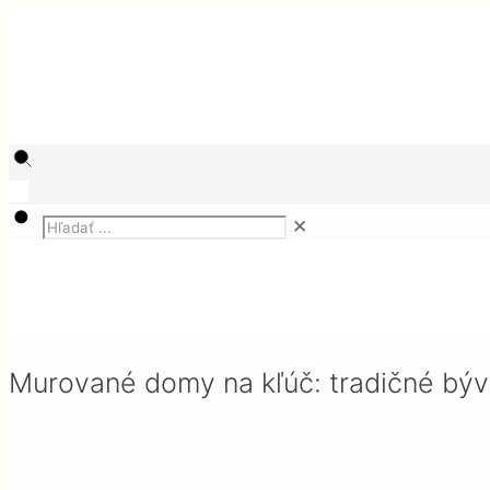
✕
Magazín
Stavby
Murované domy na kľúč: tradičné bývanie, ktoré s
Murované domy na kľúč: tradičné býva