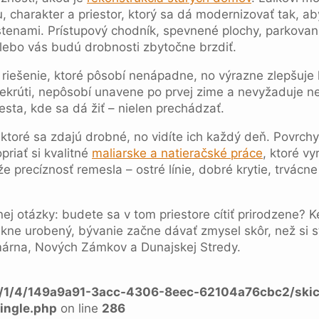
, charakter a priestor, ktorý sa dá modernizovať tak, 
stenami. Prístupový chodník, spevnené plochy, parkovani
lebo vás budú drobnosti zbytočne brzdiť.
 riešenie, ktoré pôsobí nenápadne, no výrazne zlepšuje
nekrúti, nepôsobí unavene po prvej zime a nevyžaduje n
esta, kde sa dá žiť – nielen prechádzať.
 ktoré sa zdajú drobné, no vidíte ich každý deň. Povrchy
priať si kvalitné
maliarske a natieračské práce
, ktoré v
áže precíznosť remesla – ostré línie, dobré krytie, trvác
nej otázky: budete sa v tom priestore cítiť prirodzene
ekne urobený, bývanie začne dávať zmysel skôr, než si s
Komárna, Nových Zámkov a Dunajskej Stredy.
a/1/4/149a9a91-3acc-4306-8eec-62104a76cbc2/skic
ingle.php
on line
286