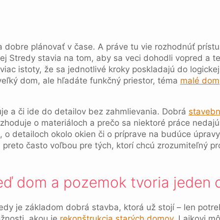
dobre plánovať v čase. A práve tu vie rozhodnúť prístup
Stredy stavia na tom, aby sa veci dohodli vopred a ter
viac istoty, že sa jednotlivé kroky poskladajú do logick
veľký dom, ale hľadáte funkčný priestor, téma
malé domy
uje a či ide do detailov bez zahmlievania. Dobrá
stavebn
ozhoduje o materiáloch a prečo sa niektoré práce nedajú u
h, o detailoch okolo okien či o príprave na budúce úpra
preto často voľbou pre tých, ktorí chcú zrozumiteľný pr
eď dom a pozemok tvoria jeden 
dy je základom dobrá stavba, ktorá už stojí – len potre
žnosti, akou je
rekonštrukcia starých domov
. Laikovi m