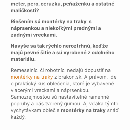
meter, pero, ceruzku, peňaženku a ostatné
maličkosti?
Riešením sú montérky na traky s
náprsenkou a niekoľkými prednými a
zadnými vreckami.
Navyše sa tak rýchlo neroztrhnú, keďže
majú pevné šitie a sú vyrobené z odolného
materiálu.
Remeselníci či robotníci nedajú dopustiť na
montérky na traky
z brakon.sk. A právom. Ide
o praktický kus oblečenia, ktoré je vybavené
viacerými vreckami a náprsenkou.
Samozrejmosťou sú nastaviteľné ramenné
popruhy a pás tvorený gumou. Aj vďaka týmto
vychytávkam oblečie
montérky na traky
snáď
každý.