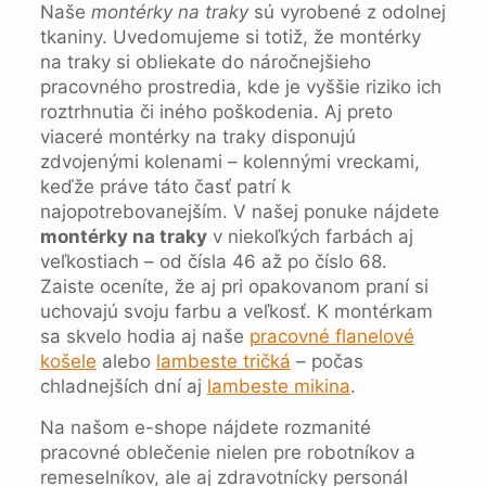
Naše
montérky na traky
sú vyrobené z odolnej
tkaniny. Uvedomujeme si totiž, že montérky
na traky si obliekate do náročnejšieho
pracovného prostredia, kde je vyššie riziko ich
roztrhnutia či iného poškodenia. Aj preto
viaceré montérky na traky disponujú
zdvojenými kolenami – kolennými vreckami,
keďže práve táto časť patrí k
najopotrebovanejším. V našej ponuke nájdete
montérky na traky
v niekoľkých farbách aj
veľkostiach – od čísla 46 až po číslo 68.
Zaiste oceníte, že aj pri opakovanom praní si
uchovajú svoju farbu a veľkosť. K montérkam
sa skvelo hodia aj naše
pracovné flanelové
košele
alebo
lambeste tričká
– počas
chladnejších dní aj
lambeste mikina
.
Na našom e-shope nájdete rozmanité
pracovné oblečenie nielen pre robotníkov a
remeselníkov, ale aj zdravotnícky personál