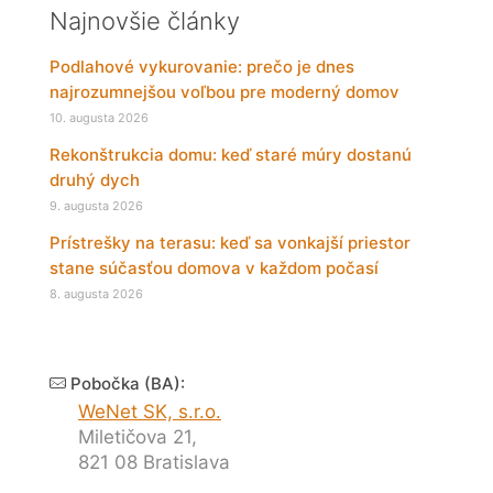
Najnovšie články
Podlahové vykurovanie: prečo je dnes
najrozumnejšou voľbou pre moderný domov
10. augusta 2026
Rekonštrukcia domu: keď staré múry dostanú
druhý dych
9. augusta 2026
Prístrešky na terasu: keď sa vonkajší priestor
stane súčasťou domova v každom počasí
8. augusta 2026
Pobočka (BA):
WeNet SK, s.r.o.
Miletičova 21,
821 08 Bratislava