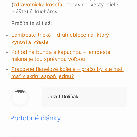
(
zdravotnícka košeľa
, nohavice, vesty, biele
plášte) či kuchárov.
Prečítajte si tiež:
Lambeste tričká – druh oblečenia, ktorý
vynosíte všade
Pohodlná bunda s kapucňou – lambeste
mikina je tou správnou voľbou
Pracovné flanelové košele – prečo by ste mali
mať v skrini aspoň jednu?
Warning
: Trying to access array offset on null in
/data/1/4/149a9a91-3acc-4306-8eec-62104a76cbc2/skica.online/web/wp-content/themes/betheme-child/includes/content-single.php
on line
286
Jozef Doliňák
Podobné články