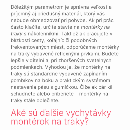
Dôležitým parametrom je správna veľkosť a
príjemný aj priedušný materiál, ktorý vás
nebude obmedzovať pri pohybe. Ak pri práci
často kľačíte, určite stavte na
montérky na
traky
s nákolenníkmi. Taktiež ak pracujete v
blízkosti cesty, koľajníc či podobných
frekventovaných miest, odporúčame montérky
na traky vybavené reflexnými prvkami. Budete
lepšie viditeľní aj pri zhoršených svetelných
podmienkach. Výhodou je, že montérky na
traky sú štandardne vybavené zapínaním
gombíkov na boku a praktickým systémom
nastavenia pásu s gumičkou. Čiže ak pár kíl
schudnete alebo priberiete – montérky na
traky stále oblečiete.
Aké sú ďalšie vychytávky
montérok na traky?