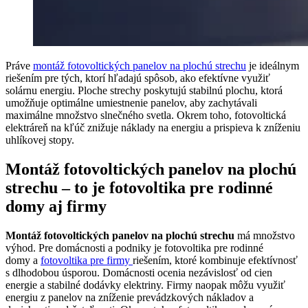
Práve
montáž fotovoltických panelov na plochú strechu
je ideálnym
riešením pre tých, ktorí hľadajú spôsob, ako efektívne využiť
solárnu energiu. Ploche strechy poskytujú stabilnú plochu, ktorá
umožňuje optimálne umiestnenie panelov, aby zachytávali
maximálne množstvo slnečného svetla. Okrem toho, fotovoltická
elektráreň na kľúč znižuje náklady na energiu a prispieva k zníženiu
uhlíkovej stopy.
Montáž fotovoltických panelov na plochú
strechu – to je fotovoltika pre rodinné
domy aj firmy
Montáž fotovoltických panelov na plochú strechu
má množstvo
výhod. Pre domácnosti a podniky je fotovoltika pre rodinné
domy a
fotovoltika pre firmy
riešením, ktoré kombinuje efektívnosť
s dlhodobou úsporou. Domácnosti ocenia nezávislosť od cien
energie a stabilné dodávky elektriny. Firmy naopak môžu využiť
energiu z panelov na zníženie prevádzkových nákladov a