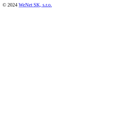
© 2024
WeNet SK, s.r.o.