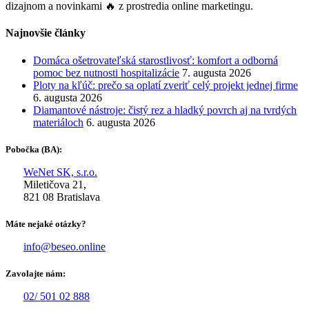
dizajnom a novinkami 🔥 z prostredia online marketingu.
Najnovšie články
Domáca ošetrovateľská starostlivosť: komfort a odborná
pomoc bez nutnosti hospitalizácie
7. augusta 2026
Ploty na kľúč: prečo sa oplatí zveriť celý projekt jednej firme
6. augusta 2026
Diamantové nástroje: čistý rez a hladký povrch aj na tvrdých
materiáloch
6. augusta 2026
Pobočka (BA):
WeNet SK, s.r.o.
Miletičova 21,
821 08 Bratislava
Máte nejaké otázky?
info@beseo.online
Zavolajte nám:
02/ 501 02 888