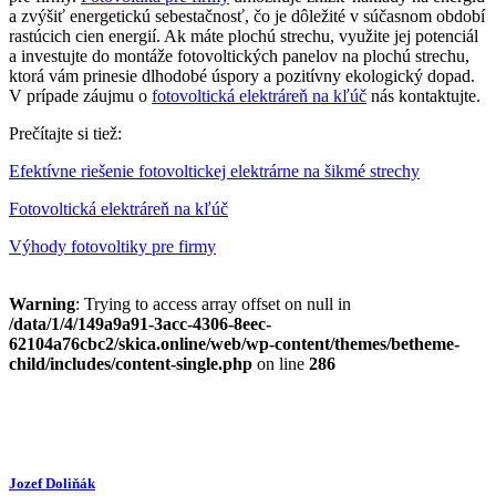
a zvýšiť energetickú sebestačnosť, čo je dôležité v súčasnom období
rastúcich cien energií. Ak máte plochú strechu, využite jej potenciál
a investujte do montáže fotovoltických panelov na plochú strechu,
ktorá vám prinesie dlhodobé úspory a pozitívny ekologický dopad.
V prípade záujmu o
fotovoltická elektráreň na kľúč
nás kontaktujte.
Prečítajte si tiež:
Efektívne riešenie fotovoltickej elektrárne na šikmé strechy
Fotovoltická elektráreň na kľúč
Výhody fotovoltiky pre firmy
Warning
: Trying to access array offset on null in
/data/1/4/149a9a91-3acc-4306-8eec-
62104a76cbc2/skica.online/web/wp-content/themes/betheme-
child/includes/content-single.php
on line
286
Jozef Doliňák