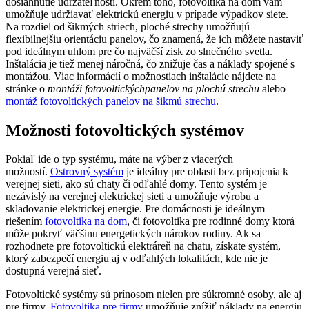
dosiahnutie udržateľnosti. Okrem toho, fotovoltika na dom vám
umožňuje udržiavať elektrickú energiu v prípade výpadkov siete.
Na rozdiel od šikmých striech, ploché strechy umožňujú
flexibilnejšiu orientáciu panelov, čo znamená, že ich môžete nastaviť
pod ideálnym uhlom pre čo najväčší zisk zo slnečného svetla.
Inštalácia je tiež menej náročná, čo znižuje čas a náklady spojené s
montážou. Viac informácií o možnostiach inštalácie nájdete na
stránke o
montáži fotovoltickýchpanelov na plochú strechu
alebo
montáž fotovoltických panelov na šikmú strechu
.
Možnosti fotovoltických systémov
Pokiaľ ide o typ systému, máte na výber z viacerých
možností.
Ostrovný systém
je ideálny pre oblasti bez pripojenia k
verejnej sieti, ako sú chaty či odľahlé domy. Tento systém je
nezávislý na verejnej elektrickej sieti a umožňuje výrobu a
skladovanie elektrickej energie. Pre domácnosti je ideálnym
riešením
fotovoltika na dom
, či fotovoltika pre rodinné domy ktorá
môže pokryť väčšinu energetických nárokov rodiny. Ak sa
rozhodnete pre fotovoltickú elektráreň na chatu, získate systém,
ktorý zabezpečí energiu aj v odľahlých lokalitách, kde nie je
dostupná verejná sieť.
Fotovoltické systémy sú prínosom nielen pre súkromné osoby, ale aj
pre firmy.
Fotovoltika pre firmy
umožňuje znížiť náklady na energiu