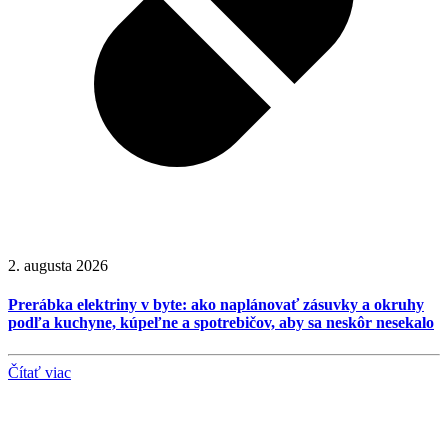
2. augusta 2026
Prerábka elektriny v byte: ako naplánovať zásuvky a okruhy
podľa kuchyne, kúpeľne a spotrebičov, aby sa neskôr nesekalo
Čítať viac