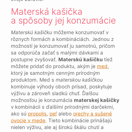
Materská kašička
a spôsoby jej konzumácie
Materskú kašičku
môžeme konzumovať v
rôznych formách a kombináciách. Jednou z
možností je konzumovať ju samotnú, pričom
sa odporúča začať s malými dávkami a
postupne zvyšovať.
Materskú kašičku
tiež
môžete pridať do produktu, akým je
med
,
ktorý je samotným cenným prírodným
produktom. Med s
materskou kašičkou
kombinuje výhody oboch prísad, poskytuje
výživu a zároveň sladkú chuť. Ďalšou
možnosťou je konzumácia
materskej kašičky
v kombinácii s ďalšími prírodnými darčekmi,
ako sú
propolis
,
peľ
alebo
orechy a sušené
o
vocie v mede
. Tieto kombinácie prinášajú
nielen výživu, ale aj širokú škálu chutí a