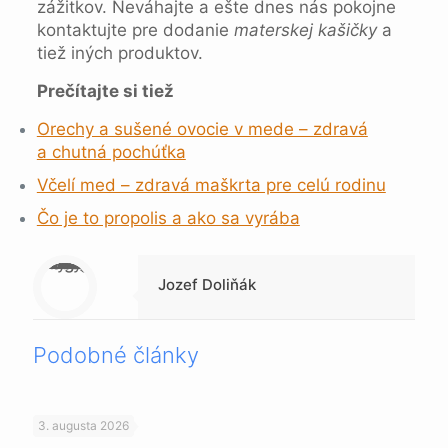
zážitkov. Neváhajte a ešte dnes nás pokojne
kontaktujte pre dodanie
materskej kašičky
a
tiež iných produktov.
Prečítajte si tiež
Orechy a sušené ovocie v mede – zdravá
a chutná pochúťka
Včelí med – zdravá maškrta pre celú rodinu
Čo je to propolis a ako sa vyrába
Warning
: Trying to access array offset on null in
/data/1/4/149a9a91-3acc-4306-8eec-62104a76cbc2/skica.online/web/wp-content/themes/betheme-child/includes/content-single.php
on line
286
Jozef Doliňák
Podobné články
3. augusta 2026