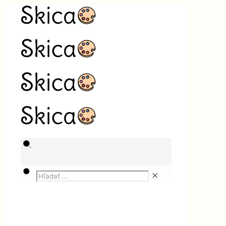
✕
Magazín
Služby
Kurz na VZV: Odborná