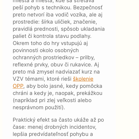
miesta a miesta, kde sa stretáva
peší pohyb s technikou. Bezpečnosť
preto netvorí iba vodič vozíka, ale aj
prostredie: šírka uličiek, značenie,
pravidlá prednosti, spôsob ukladania
paliet či kontrola stavu podlahy.
Okrem toho do hry vstupujú aj
povinnosti okolo osobných
ochranných prostriedkov – prilby,
reflexné prvky, obuv či rukavice. Aj
preto má zmysel nadviazať kurz na
VZV témami, ktoré rieši
školenie
OPP
, aby bolo jasné, kedy pomôcka
chráni a kedy je, naopak, prekážkou
(napríklad pri zlej veľkosti alebo
nesprávnom použití).
Praktický efekt sa často ukáže až po
čase: menej drobných incidentov,
lepšia predvídateľnosť pohybu a