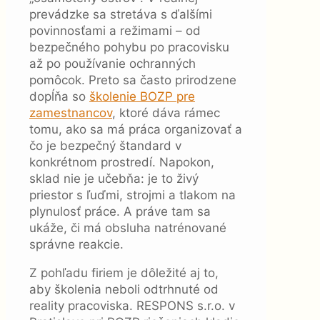
prevádzke sa stretáva s ďalšími
povinnosťami a režimami – od
bezpečného pohybu po pracovisku
až po používanie ochranných
pomôcok. Preto sa často prirodzene
dopĺňa so
školenie BOZP pre
zamestnancov
, ktoré dáva rámec
tomu, ako sa má práca organizovať a
čo je bezpečný štandard v
konkrétnom prostredí. Napokon,
sklad nie je učebňa: je to živý
priestor s ľuďmi, strojmi a tlakom na
plynulosť práce. A práve tam sa
ukáže, či má obsluha natrénované
správne reakcie.
Z pohľadu firiem je dôležité aj to,
aby školenia neboli odtrhnuté od
reality pracoviska. RESPONS s.r.o. v