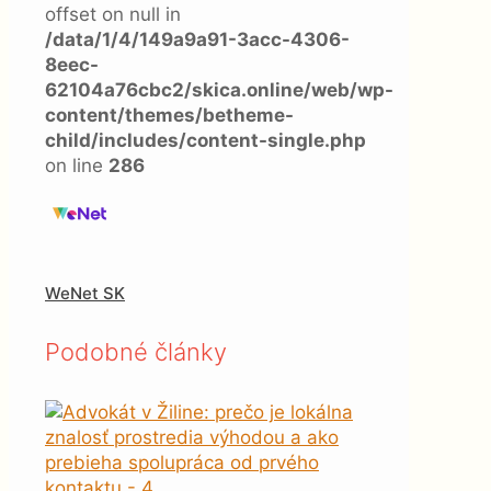
offset on null in
/data/1/4/149a9a91-3acc-4306-
8eec-
62104a76cbc2/skica.online/web/wp-
content/themes/betheme-
child/includes/content-single.php
on line
286
WeNet SK
Podobné články