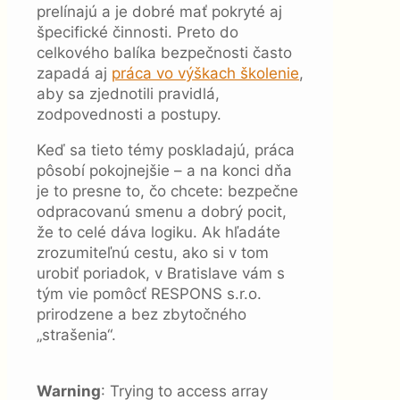
prelínajú a je dobré mať pokryté aj
špecifické činnosti. Preto do
celkového balíka bezpečnosti často
zapadá aj
práca vo výškach školenie
,
aby sa zjednotili pravidlá,
zodpovednosti a postupy.
Keď sa tieto témy poskladajú, práca
pôsobí pokojnejšie – a na konci dňa
je to presne to, čo chcete: bezpečne
odpracovanú smenu a dobrý pocit,
že to celé dáva logiku. Ak hľadáte
zrozumiteľnú cestu, ako si v tom
urobiť poriadok, v Bratislave vám s
tým vie pomôcť RESPONS s.r.o.
prirodzene a bez zbytočného
„strašenia“.
Warning
: Trying to access array