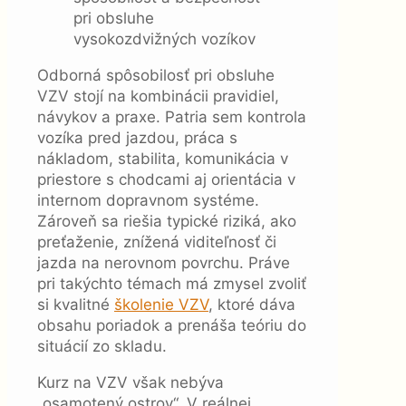
Odborná spôsobilosť pri obsluhe
VZV stojí na kombinácii pravidiel,
návykov a praxe. Patria sem kontrola
vozíka pred jazdou, práca s
nákladom, stabilita, komunikácia v
priestore s chodcami aj orientácia v
internom dopravnom systéme.
Zároveň sa riešia typické riziká, ako
preťaženie, znížená viditeľnosť či
jazda na nerovnom povrchu. Práve
pri takýchto témach má zmysel zvoliť
si kvalitné
školenie VZV
, ktoré dáva
obsahu poriadok a prenáša teóriu do
situácií zo skladu.
Kurz na VZV však nebýva
„osamotený ostrov“. V reálnej