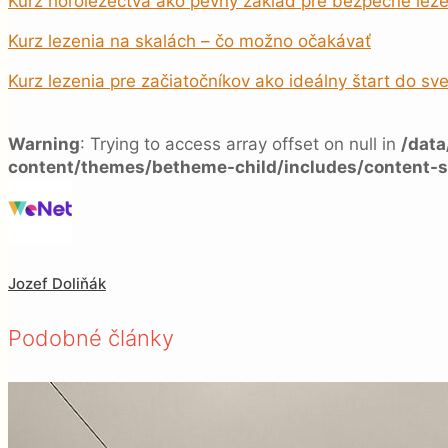
Kurz horolezectva ako pevný základ pre bezpečné leze
Kurz lezenia na skalách – čo možno očakávať
Kurz lezenia pre začiatočníkov ako ideálny štart do sve
Warning
: Trying to access array offset on null in
/dat
content/themes/betheme-child/includes/content-s
Jozef Doliňák
Podobné články