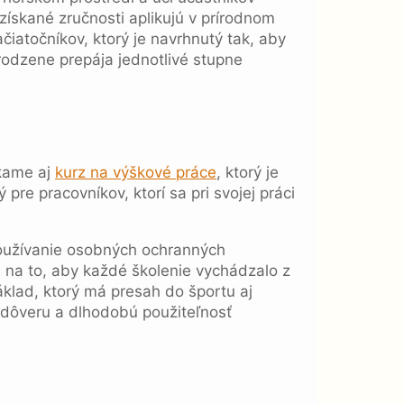
ískané zručnosti aplikujú v prírodnom
čiatočníkov, ktorý je navrhnutý tak, aby
rodzene prepája jednotlivé stupne
úkame aj
kurz na výškové práce
, ktorý je
re pracovníkov, ktorí sa pri svojej práci
 používanie osobných ochranných
na to, aby každé školenie vychádzalo z
klad, ktorý má presah do športu aj
adôveru a dlhodobú použiteľnosť