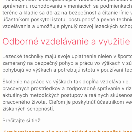
správnemu rozhodovaniu v meniacich sa podmienkach. S
teréne a kladie sa dôraz na bezpečnosť a čítanie línie 
účastníkom poskytol istotu, postupnosť a pevné techn
vzdelávania a umožňuje plynulý rozvoj lezeckých schop
Odborné vzdelávanie a využitie 
Lezecké techniky majú svoje uplatnenie nielen v športo
zameraný na bezpečný pohyb a prácu vo výškach v súlad
pohybujú vo výškach a potrebujú istotu v používaní tech
Školenie na práce vo výškach tak dopĺňa vzdelávanie, 
pracovných prostriedkov a zodpovedné správanie v ri
aktuálnych metodických postupov a reálnych skúsenos
pracovného života. Cieľom je poskytnúť účastníkom ve
získaných schopností.
Prečítajte si tiež: