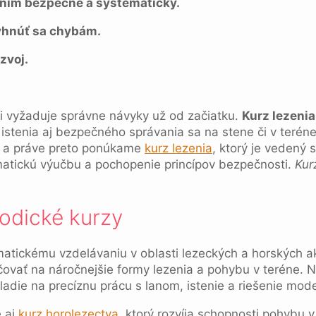
ením bezpečne a systematicky.
yhnúť sa chybám.
zvoj.
 si vyžaduje správne návyky už od začiatku.
Kurz lezenia
 istenia aj bezpečného správania sa na stene či v teré
í a práve preto ponúkame
kurz lezenia
, ktorý je vedený 
ematickú výučbu a pochopenie princípov bezpečnosti.
Kur
odické kurzy
tickému vzdelávaniu v oblasti lezeckých a horských akt
ovať na náročnejšie formy lezenia a pohybu v teréne. 
ladie na precíznu prácu s lanom, istenie a riešenie mode
 aj
kurz horolezectva
, ktorý rozvíja schopnosti pohybu 