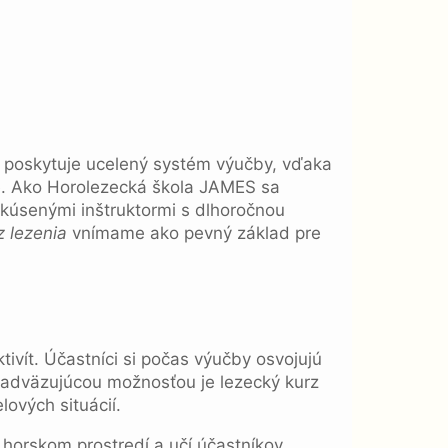
poskytuje ucelený systém výučby, vďaka
ne. Ako Horolezecká škola JAMES sa
skúsenými inštruktormi s dlhoročnou
z lezenia
vnímame ako pevný základ pre
ivít. Účastníci si počas výučby osvojujú
Nadväzujúcou možnosťou je lezecký kurz
lových situácií.
v horskom prostredí a učí účastníkov