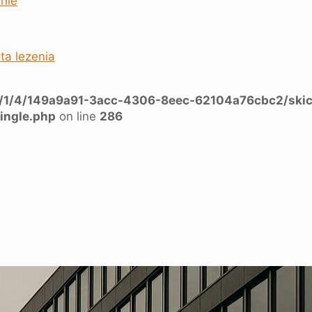
nie
ta lezenia
a/1/4/149a9a91-3acc-4306-8eec-62104a76cbc2/skic
ingle.php
on line
286