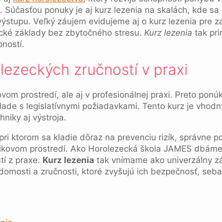
účasťou ponuky je aj kurz lezenia na skalách, kde sa z
výstupu. Veľký záujem evidujeme aj o kurz lezenia pre za
ické základy bez zbytočného stresu.
Kurz lezenia
tak pri
ností.
lezeckých zručností v praxi
vom prostredí, ale aj v profesionálnej praxi. Preto pon
e s legislatívnymi požiadavkami. Tento kurz je vhodný p
niky aj výstroja.
pri ktorom sa kladie dôraz na prevenciu rizík, správne
zikovom prostredí. Ako Horolezecká škola JAMES dbáme 
tí z praxe.
Kurz lezenia
tak vnímame ako univerzálny zá
domosti a zručnosti, ktoré zvyšujú ich bezpečnosť, seb