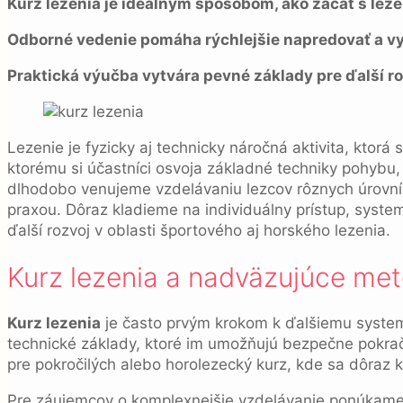
Kurz lezenia je ideálnym spôsobom, ako začať s lez
Odborné vedenie pomáha rýchlejšie napredovať a v
Praktická výučba vytvára pevné základy pre ďalší ro
Lezenie je fyzicky aj technicky náročná aktivita, ktorá
ktorému si účastníci osvoja základné techniky pohybu,
dlhodobo venujeme vzdelávaniu lezcov rôznych úrovn
praxou. Dôraz kladieme na individuálny prístup, syst
ďalší rozvoj v oblasti športového aj horského lezenia.
Kurz lezenia a nadväzujúce met
Kurz lezenia
je často prvým krokom k ďalšiemu systema
technické základy, ktoré im umožňujú bezpečne pokrač
pre pokročilých alebo horolezecký kurz, kde sa dôraz k
Pre záujemcov o komplexnejšie vzdelávanie ponúkame