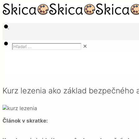
✕
Magazín
Služby
Kurz lezenia ako základ bezpečného a technicky
Kurz lezenia ako základ bezpečného 
Článok v skratke: