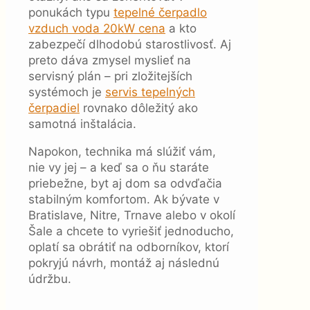
ponukách typu
tepelné čerpadlo
vzduch voda 20kW cena
a kto
zabezpečí dlhodobú starostlivosť. Aj
preto dáva zmysel myslieť na
servisný plán – pri zložitejších
systémoch je
servis tepelných
čerpadiel
rovnako dôležitý ako
samotná inštalácia.
Napokon, technika má slúžiť vám,
nie vy jej – a keď sa o ňu staráte
priebežne, byt aj dom sa odvďačia
stabilným komfortom. Ak bývate v
Bratislave, Nitre, Trnave alebo v okolí
Šale a chcete to vyriešiť jednoducho,
oplatí sa obrátiť na odborníkov, ktorí
pokryjú návrh, montáž aj následnú
údržbu.