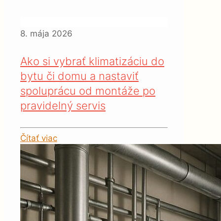
8. mája 2026
Ako si vybrať klimatizáciu do
bytu či domu a nastaviť
spoluprácu od montáže po
pravidelný servis
Čítať viac