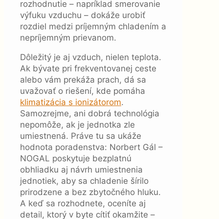
rozhodnutie – napríklad smerovanie
výfuku vzduchu – dokáže urobiť
rozdiel medzi príjemným chladením a
nepríjemným prievanom.
Dôležitý je aj vzduch, nielen teplota.
Ak bývate pri frekventovanej ceste
alebo vám prekáža prach, dá sa
uvažovať o riešení, kde pomáha
klimatizácia s ionizátorom
.
Samozrejme, ani dobrá technológia
nepomôže, ak je jednotka zle
umiestnená. Práve tu sa ukáže
hodnota poradenstva: Norbert Gál –
NOGAL poskytuje bezplatnú
obhliadku aj návrh umiestnenia
jednotiek, aby sa chladenie šírilo
prirodzene a bez zbytočného hluku.
A keď sa rozhodnete, oceníte aj
detail, ktorý v byte cítiť okamžite –