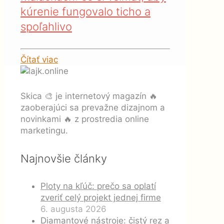
kúrenie fungovalo ticho a
spoľahlivo
Čítať viac
Skica 🎨 je internetový magazín 🔥
zaoberajúci sa prevažne dizajnom a
novinkami 🔥 z prostredia online
marketingu.
Najnovšie články
Ploty na kľúč: prečo sa oplatí
zveriť celý projekt jednej firme
6. augusta 2026
Diamantové nástroje: čistý rez a