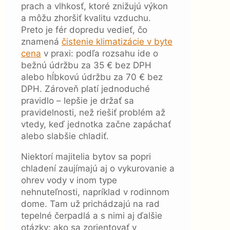
prach a vlhkosť, ktoré znižujú výkon
a môžu zhoršiť kvalitu vzduchu.
Preto je fér dopredu vedieť, čo
znamená
čistenie klimatizácie v byte
cena
v praxi: podľa rozsahu ide o
bežnú údržbu za 35 € bez DPH
alebo hĺbkovú údržbu za 70 € bez
DPH. Zároveň platí jednoduché
pravidlo – lepšie je držať sa
pravidelnosti, než riešiť problém až
vtedy, keď jednotka začne zapáchať
alebo slabšie chladiť.
Niektorí majitelia bytov sa popri
chladení zaujímajú aj o vykurovanie a
ohrev vody v inom type
nehnuteľnosti, napríklad v rodinnom
dome. Tam už prichádzajú na rad
tepelné čerpadlá a s nimi aj ďalšie
otázky: ako sa zorientovať v