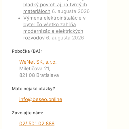
hladký povrch aj na tvrdých
materiáloch
6. augusta 2026
Výmena elektroinštalácie v
byte: čo všetko zahŕňa
modernizácia elektrických
rozvodov
6. augusta 2026
Pobočka (BA):
WeNet SK, s.r.o.
Miletičova 21,
821 08 Bratislava
Máte nejaké otázky?
info@beseo.online
Zavolajte nám:
02/ 501 02 888