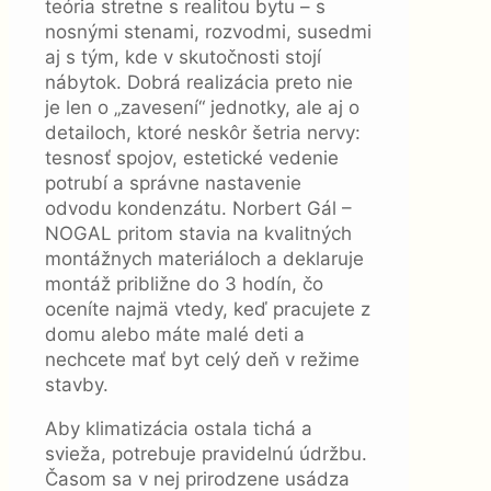
teória stretne s realitou bytu – s
nosnými stenami, rozvodmi, susedmi
aj s tým, kde v skutočnosti stojí
nábytok. Dobrá realizácia preto nie
je len o „zavesení“ jednotky, ale aj o
detailoch, ktoré neskôr šetria nervy:
tesnosť spojov, estetické vedenie
potrubí a správne nastavenie
odvodu kondenzátu. Norbert Gál –
NOGAL pritom stavia na kvalitných
montážnych materiáloch a deklaruje
montáž približne do 3 hodín, čo
oceníte najmä vtedy, keď pracujete z
domu alebo máte malé deti a
nechcete mať byt celý deň v režime
stavby.
Aby klimatizácia ostala tichá a
svieža, potrebuje pravidelnú údržbu.
Časom sa v nej prirodzene usádza