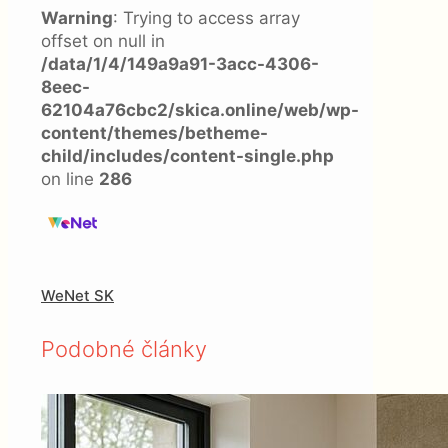
Warning
: Trying to access array
offset on null in
/data/1/4/149a9a91-3acc-4306-
8eec-
62104a76cbc2/skica.online/web/wp-
content/themes/betheme-
child/includes/content-single.php
on line
286
WeNet SK
Podobné články