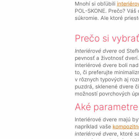
Mnohí si obľúbili
interiéro
POL-SKONE. Prečo? Váš do
súkromie. Ale ktoré pries
Prečo si vybrať
Interiérové dvere
od Stefl
pevnosť a životnosť dver
interiérové dvere boli n
to, či preferujte minimal
v rôznych typových aj roz
puzdrá, sklenené dvere č
možností povrchových úpr
Aké parametre 
Interiérové dvere majú byť
napríklad vaše
kompozitn
interiérové dvere
, ktoré 