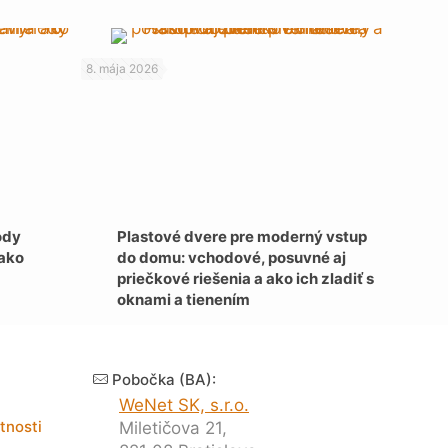
8. mája 2026
ody
Plastové dvere pre moderný vstup
 ako
do domu: vchodové, posuvné aj
priečkové riešenia a ako ich zladiť s
oknami a tienením
Pobočka (BA):
WeNet SK, s.r.o.
tnosti
Miletičova 21,