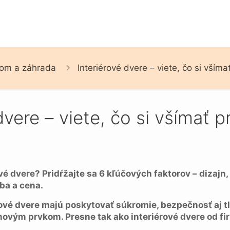
om a záhrada
Interiérové dvere – viete, čo si všíma
dvere – viete, čo si všímať p
é dvere? Pridŕžajte sa 6 kľúčových faktorov – dizajn, 
ba a cena.
ové dvere majú poskytovať súkromie, bezpečnosť aj tl
ovým prvkom. Presne tak ako interiérové dvere od fir