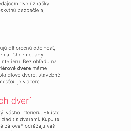
redajcom dverí značky
oskytnú bezpečie aj
ujú dlhoročnú odolnosť,
denia. Chceme, aby
interiéru. Bez ohľadu na
riérové dvere
máme
okrídlové dvere, stavebné
mosťou je viacero
ch dverí
týl vášho interiéru. Skúste
 zladiť s dverami. Kupujte
ré zároveň odrážajú váš