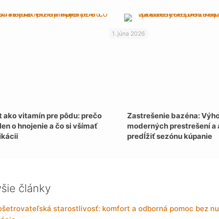
1. júna 2026
 ako vitamín pre pôdu: prečo
Zastrešenie bazéna: Výh
len o hnojenie a čo si všímať
moderných prestrešení a
ikácii
predĺžiť sezónu kúpanie
šie články
etrovateľská starostlivosť: komfort a odborná pomoc bez nu