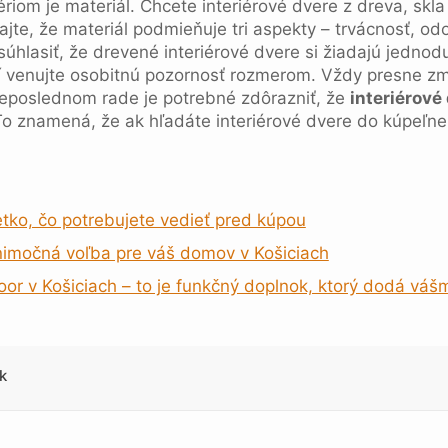
riom je materiál. Chcete interiérové dvere z dreva, skla
ajte, že materiál podmieňuje tri aspekty – trvácnosť, od
súhlasiť, že drevené interiérové dvere si žiadajú jednodu
rí venujte osobitnú pozornosť rozmerom. Vždy presne zm
eposlednom rade je potrebné zdôrazniť, že
interiérové
o znamená, že ak hľadáte interiérové dvere do kúpeľne,
tko, čo potrebujete vedieť pred kúpou
nimočná voľba pre váš domov v Košiciach
loor v Košiciach – to je funkčný doplnok, ktorý dodá váš
k