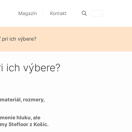
Magazín
Kontakt
ť pri ich výbere?
ri ich výbere?
materiál, rozmery,
menie hluku, ale
my Stefloor z Košíc.