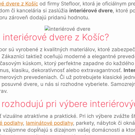
vé dvere z Košíc
od firmy Stefloor, ktorá je oficiálnym p
m či kancelária si zaslúžia
interiérové dvere
, ktoré p
toru zároveň dodajú pridanú hodnotu.
 interiérové dvere z Košíc?
oor sú vyrobené z kvalitných materiálov, ktoré zabezpeč
í. Zákazníci taktiež oceňujú moderné a elegantné preve
adčasovým kúskom, ktorý perfektne zapadne do každého 
izmus, klasiku, dekoratívnosť alebo extravagantnosť.
Inte
merových prevedeniach. Či už potrebujete klasické jedn
i posuvné dvere, u nás si rozhodne vyberiete. Samozrej
av.
rozhodujú pri výbere interiérový
 vizuálne atraktívne a praktické. Pri ich výbere zvážte š
é podlahy
,
laminátové podlahy
, parkety, nábytok či okná
sa vzájomne dopĺňajú s dizajnom vašej domácnosti a kto