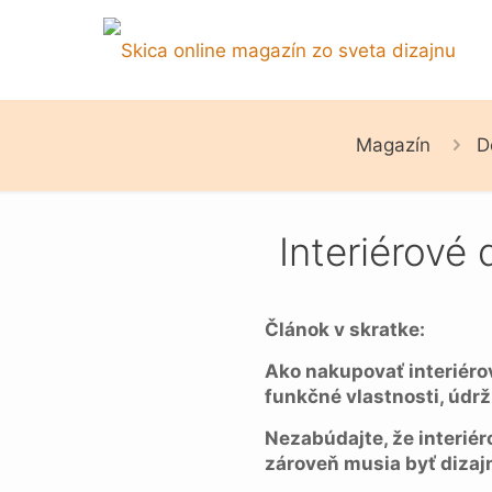
Magazín
D
Interiérové 
Článok v skratke:
Ako nakupovať interiérov
funkčné vlastnosti, údrž
Nezabúdajte, že interiér
zároveň musia byť dizajn