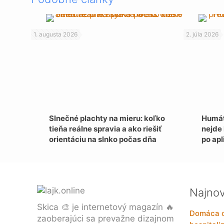
1. augusta 2026
2. júla 2026
Slnečné plachty na mieru: koľko
Humát
tieňa reálne spravia a ako riešiť
nejde 
orientáciu na slnko počas dňa
po apl
Najnov
Skica 🎨 je internetový magazín 🔥
Domáca oš
zaoberajúci sa prevažne dizajnom