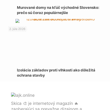
Murované domy na kľúč východné Slovensko:
prečo sú čoraz populárnejšie
2. júla 2026
Izolácia základov proti vlhkosti ako dôležitá
ochrana stavby
Skica 🎨 je internetový magazín 🔥
zaoberajúci sa prevažne dizajnom a