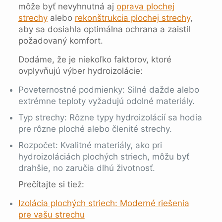
môže byť nevyhnutná aj
oprava plochej
strechy
alebo
rekonštrukcia plochej strechy
,
aby sa dosiahla optimálna ochrana a zaistil
požadovaný komfort.
Dodáme, že je niekoľko faktorov, ktoré
ovplyvňujú výber hydroizolácie:
Poveternostné podmienky: Silné dažde alebo
extrémne teploty vyžadujú odolné materiály.
Typ strechy: Rôzne typy hydroizolácií sa hodia
pre rôzne ploché alebo členité strechy.
Rozpočet: Kvalitné materiály, ako pri
hydroizoláciách plochých striech, môžu byť
drahšie, no zaručia dlhú životnosť.
Prečítajte si tiež:
Izolácia plochých striech: Moderné riešenia
pre vašu strechu