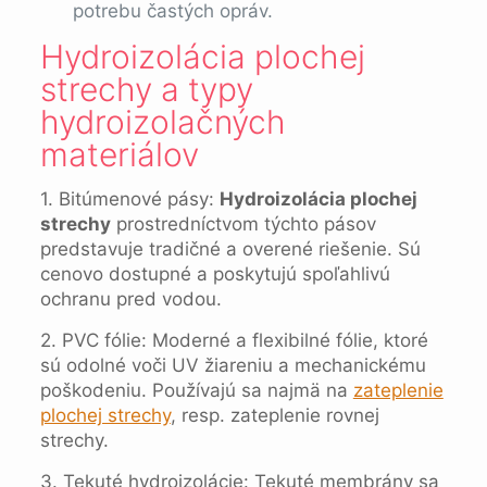
potrebu častých opráv.
Hydroizolácia plochej
strechy a typy
hydroizolačných
materiálov
1. Bitúmenové pásy:
Hydroizolácia plochej
strechy
prostredníctvom týchto pásov
predstavuje tradičné a overené riešenie. Sú
cenovo dostupné a poskytujú spoľahlivú
ochranu pred vodou.
2. PVC fólie: Moderné a flexibilné fólie, ktoré
sú odolné voči UV žiareniu a mechanickému
poškodeniu. Používajú sa najmä na
zateplenie
plochej strechy
, resp. zateplenie rovnej
strechy.
3. Tekuté hydroizolácie: Tekuté membrány sa