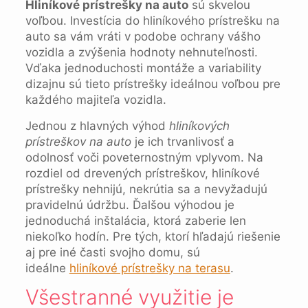
Hliníkové prístrešky na auto
sú skvelou
voľbou. Investícia do hliníkového prístrešku na
auto sa vám vráti v podobe ochrany vášho
vozidla a zvýšenia hodnoty nehnuteľnosti.
Vďaka jednoduchosti montáže a variability
dizajnu sú tieto prístrešky ideálnou voľbou pre
každého majiteľa vozidla.
Jednou z hlavných výhod
hliníkových
prístreškov na auto
je ich trvanlivosť a
odolnosť voči poveternostným vplyvom. Na
rozdiel od drevených prístreškov, hliníkové
prístrešky nehnijú, nekrútia sa a nevyžadujú
pravidelnú údržbu. Ďalšou výhodou je
jednoduchá inštalácia, ktorá zaberie len
niekoľko hodín. Pre tých, ktorí hľadajú riešenie
aj pre iné časti svojho domu, sú
ideálne
hliníkové prístrešky na terasu
.
Všestranné využitie je