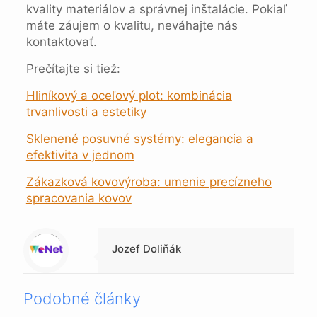
kvality materiálov a správnej inštalácie. Pokiaľ
máte záujem o kvalitu, neváhajte nás
kontaktovať.
Prečítajte si tiež:
Hliníkový a oceľový plot: kombinácia
trvanlivosti a estetiky
Sklenené posuvné systémy: elegancia a
efektivita v jednom
Zákazková kovovýroba: umenie precízneho
spracovania kovov
Warning
: Trying to access array offset on null in
/data/1/4/149a9a91-3acc-4306-8eec-62104a76cbc2/skica.online/web/wp-content/themes/betheme-child/includes/content-single.php
on line
286
Jozef Doliňák
Podobné články