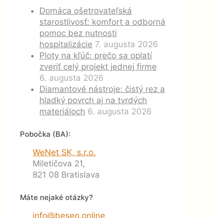
Domáca ošetrovateľská
starostlivosť: komfort a odborná
pomoc bez nutnosti
hospitalizácie
7. augusta 2026
Ploty na kľúč: prečo sa oplatí
zveriť celý projekt jednej firme
6. augusta 2026
Diamantové nástroje: čistý rez a
hladký povrch aj na tvrdých
materiáloch
6. augusta 2026
Pobočka (BA):
WeNet SK, s.r.o.
Miletičova 21,
821 08 Bratislava
Máte nejaké otázky?
info@beseo.online