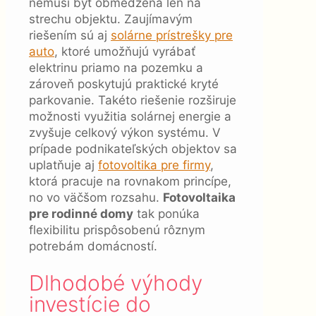
nemusí byť obmedzená len na
strechu objektu. Zaujímavým
riešením sú aj
solárne prístrešky pre
auto
, ktoré umožňujú vyrábať
elektrinu priamo na pozemku a
zároveň poskytujú praktické kryté
parkovanie. Takéto riešenie rozširuje
možnosti využitia solárnej energie a
zvyšuje celkový výkon systému. V
prípade podnikateľských objektov sa
uplatňuje aj
fotovoltika pre firmy
,
ktorá pracuje na rovnakom princípe,
no vo väčšom rozsahu.
Fotovoltaika
pre rodinné domy
tak ponúka
flexibilitu prispôsobenú rôznym
potrebám domácností.
Dlhodobé výhody
investície do