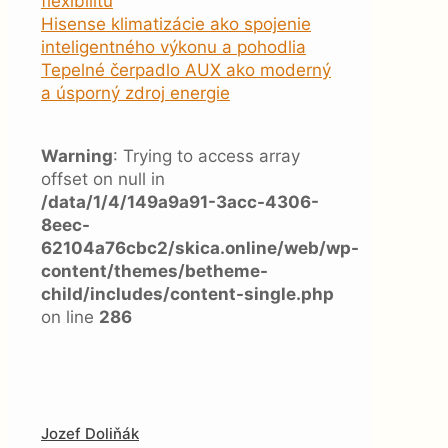
flexibilitu
Hisense klimatizácie ako spojenie
inteligentného výkonu a pohodlia
Tepelné čerpadlo AUX ako moderný
a úsporný zdroj energie
Warning
: Trying to access array
offset on null in
/data/1/4/149a9a91-3acc-4306-
8eec-
62104a76cbc2/skica.online/web/wp-
content/themes/betheme-
child/includes/content-single.php
on line
286
Jozef Doliňák