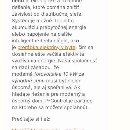
cenu
je ekologické a rozumné
riešenie, ktoré pomáha znížiť
závislosť od distribučnej siete.
Systém je možné doplniť o
akumuláciu prebytočnej energie
alebo napojenie na ďalšie
inteligentné technológie, ako
je
prerábka elektriny v byte
, čím sa
dosiahne ešte väčšia efektivita
využívania energie. Naša spoločnosť
sa riadi zásadou, že
moderná
fotovoltaika 10 kW za
výhodnú cenu
musí byť nielen
úsporná, ale aj spoľahlivá. Ak
hľadáte riešenie pre moderný a
úsporný dom, P-Control je partner,
na ktorého sa môžete spoľahnúť.
Prečítajte si tiež: