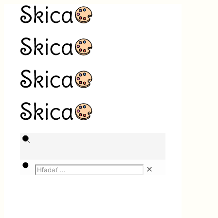
✕
Magazín
Technika
Fotovoltaika 10 kW za výhodnú