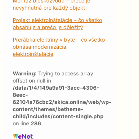
Montáž bleskozvodu – prečo je
nevyhnutná pre každý objekt
Projekt elektroinštalácie – čo všetko
obsahuje a prečo je dôležitý
Prerábka elektriny v byte – čo všetko
obnáša modernizácia
elektroinštalácie
Warning
: Trying to access array
offset on null in
/data/1/4/149a9a91-3acc-4306-
8eec-
62104a76cbc2/skica.online/web/wp-
content/themes/betheme-
child/includes/content-single.php
on line
286