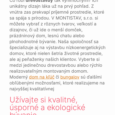
Čo robí
drevostavby
tak výnimočnými? Ich
unikátny dizajn láka už na prvý pohľad. Z
vnútra zas prekvapí príjemné prostredie, ktoré
sa spája s prírodou. V MONTISTAV, s.r.o. si
môžete vybrať z rôznych tvarov, veľkostí a
dizajnov, či už ide o menší domček,
prázdninový dom, lesnú chatu alebo
plnohodnotné bývanie. Naša spoločnosť sa
špecializuje aj na výstavbu nízkoenergetických
domov, ktoré nielen šetria životné prostredie,
ale aj peňaženky našich klientov. Vyberte si
medzi jedinečnou drevostavbou alebo rýchlo
realizovateľným montovaným domom.
Moderný
dom na kľúč
či
bungalov
sú ďalšími
obľúbenými možnosťami, ktoré realizujeme na
najvyššej kvalitatívnej
Užívajte si kvalitné,
úsporné a ekologické