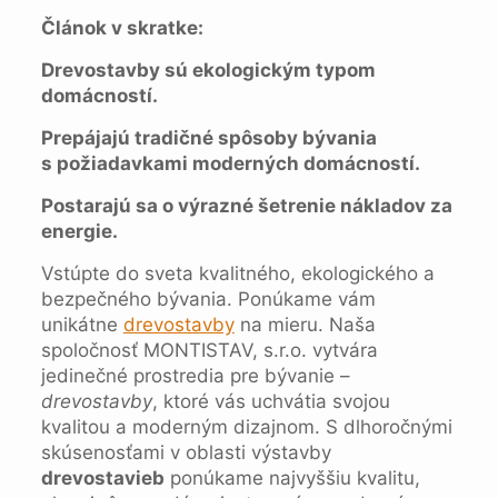
Článok v skratke:
Drevostavby sú ekologickým typom
domácností.
Prepájajú tradičné spôsoby bývania
s požiadavkami moderných domácností.
Postarajú sa o výrazné šetrenie nákladov za
energie.
Vstúpte do sveta kvalitného, ekologického a
bezpečného bývania. Ponúkame vám
unikátne
drevostavby
na mieru. Naša
spoločnosť MONTISTAV, s.r.o. vytvára
jedinečné prostredia pre bývanie –
drevostavby
, ktoré vás uchvátia svojou
kvalitou a moderným dizajnom. S dlhoročnými
skúsenosťami v oblasti výstavby
drevostavieb
ponúkame najvyššiu kvalitu,