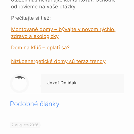
odpovieme na vaše otázky.
Prečítajte si tiež:
Montované domy – bývajte v novom rýchlo,
zdravo a ekologicky
Dom na kľúč – oplatí sa?
Nízkoenergetické domy sú teraz trendy
Warning
: Trying to access array offset on null in
/data/1/4/149a9a91-3acc-4306-8eec-62104a76cbc2/skica.online/web/wp-content/themes/betheme-child/includes/content-single.php
on line
286
Jozef Doliňák
Podobné články
2. augusta 2026