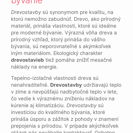
bývanie
Drevostavby
sú synonymom pre kvalitu, na
ktorú nemožno zabudnúť. Drevo, ako prírodný
materiál, prináša vlastnosti, ktoré sú ideálne
pre moderné bývanie. Výrazná vôňa dreva a
prírodný vzhľad, ktorý prináša do vášho
bývania, sú neporovnateľné s akýmkoľvek
iným materiálom. Ekologický charakter
drevostavieb
tiež pomáha znížiť mesačné
náklady na energie.
Tepelno-izolačné vlastnosti dreva sú
nenahraditeľné.
Drevostavby
udržiavajú teplo
v zime a nevpúšťajú nadbytočné teplo v lete,
čo vedie k výraznému zníženiu nákladov na
kúrenie aj klimatizáciu.
Drevostavby
sú
investíciou do kvalitného bývania, ktoré
prináša úsporu a zážitok z pohody v znamení
prepojenia s prírodou. V prípade akýchkoľvek
otázok nás neváhajte kontaktovať. Ochotne